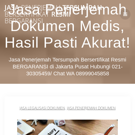
Skip
Jasa Penerjemah
JASA
PENERJEMAH
TERSUMPAH
to
BERSERTIFIKAT
RESMI
content
BERGARANSI
Dokumen Medis,
Hasil Pasti Akurat!
Jasa Penerjemah Tersumpah Bersertifikat Resmi
BERGARANSI di Jakarta Pusat Hubungi 021-
30305459/ Chat WA 08999045858
JASA LEGALISASI DOKUMEN
,
JASA PENERJEMAH DOKUMEN