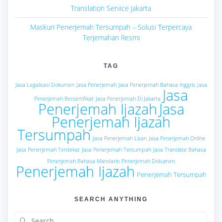
Translation Service Jakarta
Maskuri Penerjemah Tersumpah – Solusi Terpercaya
Terjemahan Resmi
TAG
Jasa Legalisasi Dokumen
Jasa Penerjemah
Jasa Penerjemah Bahasa Inggris
Jasa
Jasa
Penerjemah Bersertifikat
Jasa Penerjemah Di Jakarta
Penerjemah Ijazah
Jasa
Penerjemah Ijazah
Tersumpah
Jasa Penerjemah Lisan
Jasa Penerjemah Online
Jasa Penerjemah Terdekat
Jasa Penerjemah Tersumpah
Jasa Translate Bahasa
Penerjemah Bahasa Mandarin
Penerjemah Dokumen
Penerjemah Ijazah
Penerjemah Tersumpah
SEARCH ANYTHING
Search