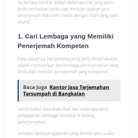
Itu kenapa berikut adalah beberapa hal yang perlu
Anda perhatikan pada saat mencari layanan jasa
penerjemah dokumen medis dengan hasil yang pasti
akurat!
1. Cari Lembaga yang Memiliki
Penerjemah Kompeten
Pada dasarnya, hal pertama yang perlu Anda lakukan
adalah memastikan jika lembaga penerjemahan yang
Anda pilih memiliki penerjemah yang kompeten.
Baca Juga
Kantor Jasa Terjemahan
Tersumpah di Bangkalan
Hal tersebut bisa Anda lihat dari seberapa lama
pengalaman lembaga tersebut di bidang
penerjemahan.
Semakin lama pengalaman yang dimiliki oleh suatu