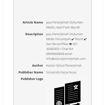
Article Name
Jasa Penerjemah Dokumen
Medis, Hasil Pasti Akurat!
Description
Jasa Penerjemah Dokumen
Medis Tersumpah ✔️ Resmi ✔️
dan Bersertifikat ☎️ 021-
30305459 / Chat WA
08999045858 email
info@solusipenerjemah.com
Author
Kantor Solusi Penerjemah
Publisher Name
Solusindo Karya Nusa
Publisher Logo