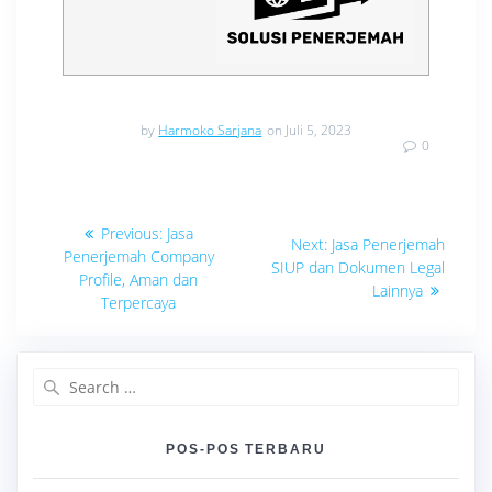
by
Harmoko Sarjana
on Juli 5, 2023
0
Navigasi
Previous
Previous:
Jasa
Next
Next:
Jasa Penerjemah
post:
pos
Penerjemah Company
post:
SIUP dan Dokumen Legal
Profile, Aman dan
Lainnya
Terpercaya
Search
for:
POS-POS TERBARU