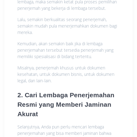
lembaga, maka semakin ketat pula proses pemilihan
penerjemah yang bekerja di lembaga tersebut.
Lalu, semakin berkualitas seorang penerjemah,
semakin mudah pula menerjemahkan dokumen bagi
mereka.
Kemudian, akan semakin baik jika di lembaga
penerjemahan tersebut tersedia penerjemah yang
memiliki spesialisasi di bidang tertentu.
Misalnya, penerjemah khusus untuk dokumen
kesehatan, untuk dokumen bisnis, untuk dokumen
legal, dan lain-lain.
2. Cari Lembaga Penerjemahan
Resmi yang Memberi Jaminan
Akurat
Selanjutnya, Anda pun perlu mencari lembaga
penerjemahan yang bisa memberi jaminan bahwa