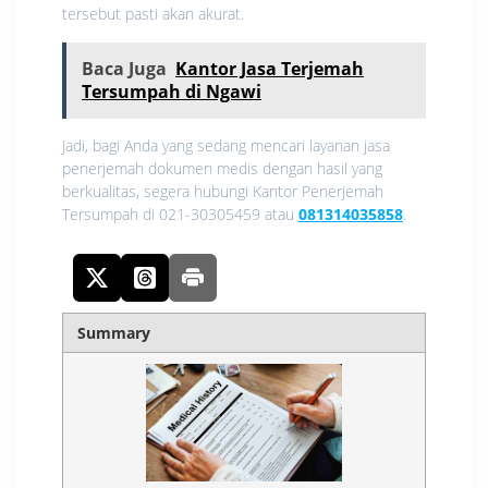
tersebut pasti akan akurat.
Baca Juga
Kantor Jasa Terjemah
Tersumpah di Ngawi
Jadi, bagi Anda yang sedang mencari layanan jasa
penerjemah dokumen medis dengan hasil yang
berkualitas, segera hubungi Kantor Penerjemah
Tersumpah di 021-30305459 atau
081314035858
.
Summary