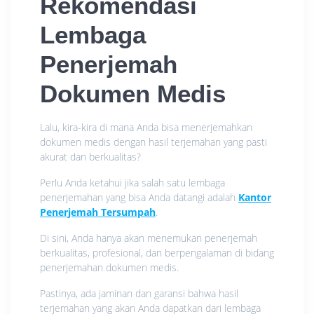
Rekomendasi
Lembaga
Penerjemah
Dokumen Medis
Lalu, kira-kira di mana Anda bisa menerjemahkan
dokumen medis dengan hasil terjemahan yang pasti
akurat dan berkualitas?
Perlu Anda ketahui jika salah satu lembaga
penerjemahan yang bisa Anda datangi adalah
Kantor
Penerjemah Tersumpah
.
Di sini, Anda hanya akan menemukan penerjemah
berkualitas, profesional, dan berpengalaman di bidang
penerjemahan dokumen medis.
Pastinya, ada jaminan dan garansi bahwa hasil
terjemahan yang akan Anda dapatkan dari lembaga