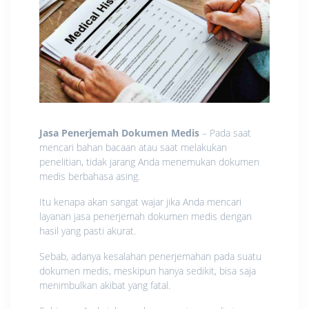
Jasa Penerjemah Dokumen Medis
– Pada saat
mencari bahan bacaan atau saat melakukan
penelitian, tidak jarang Anda menemukan dokumen
medis berbahasa asing.
Itu kenapa akan sangat wajar jika Anda mencari
layanan jasa penerjemah dokumen medis dengan
hasil yang pasti akurat.
Sebab, adanya kesalahan penerjemahan pada suatu
dokumen medis, meskipun hanya sedikit, bisa saja
menimbulkan akibat yang fatal.