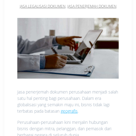
JASA LEGALISASI DOKUMEN
,
JASA PENERJEMAH DOKUMEN
Jasa penerjemah dokumen perusahaan menjadi salah
satu hal penting bagi perusahaan. Dalam era
globalisasi yang semakin maju ini, bisnis tidak lagi
terbatas pada batasan
geografis
.
Perusahaan-perusahaan kini menjalin hubungan
bisnis dengan mitra, pelanggan, dan pemasok dari
berbagai negara di seluruh dunia.