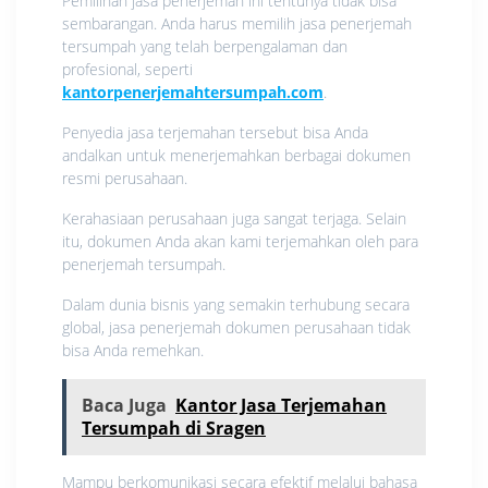
Pemilihan jasa penerjemah ini tentunya tidak bisa
sembarangan. Anda harus memilih jasa penerjemah
tersumpah yang telah berpengalaman dan
profesional, seperti
kantorpenerjemahtersumpah.com
.
Penyedia jasa terjemahan tersebut bisa Anda
andalkan untuk menerjemahkan berbagai dokumen
resmi perusahaan.
Kerahasiaan perusahaan juga sangat terjaga. Selain
itu, dokumen Anda akan kami terjemahkan oleh para
penerjemah tersumpah.
Dalam dunia bisnis yang semakin terhubung secara
global, jasa penerjemah dokumen perusahaan tidak
bisa Anda remehkan.
Baca Juga
Kantor Jasa Terjemahan
Tersumpah di Sragen
Mampu berkomunikasi secara efektif melalui bahasa