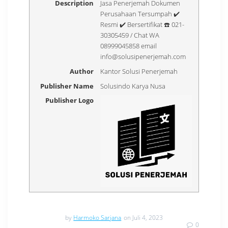
Description
Jasa Penerjemah Dokumen
Perusahaan Tersumpah ✔️
Resmi ✔️ Bersertifikat ☎️ 021-
30305459 / Chat WA
08999045858 email
info@solusipenerjemah.com
Author
Kantor Solusi Penerjemah
Publisher Name
Solusindo Karya Nusa
Publisher Logo
by
Harmoko Sarjana
on Juli 4, 2023
0