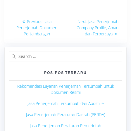
Navigasi
Previous
Next
Previous:
Jasa
Next:
Jasa Penerjemah
post:
post:
pos
Penerjemah Dokumen
Company Profile, Aman
Pertambangan
dan Terpercaya
Search
for:
POS-POS TERBARU
Rekomendasi Layanan Penerjemah Tersumpah untuk
Dokumen Resmi
Jasa Penerjemah Tersumpah dan Apostille
Jasa Penerjemah Peraturan Daerah (PERDA)
Jasa Penerjemah Peraturan Pemerintah