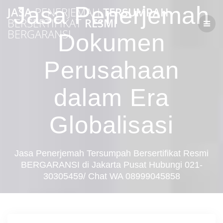
Skip
Jasa Penerjemah
JASA
PENERJEMAH
TERSUMPAH
to
BERSERTIFIKAT
RESMI
content
BERGARANSI
Dokumen
Perusahaan
dalam Era
Globalisasi
Jasa Penerjemah Tersumpah Bersertifikat Resmi
BERGARANSI di Jakarta Pusat Hubungi 021-
30305459/ Chat WA 08999045858