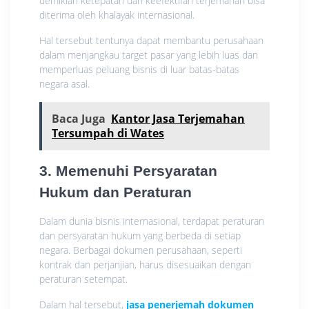
demikian ketepatan dan keefektifan terjemahan bisa
diterima oleh khalayak internasional.
Hal tersebut tentunya dapat membantu perusahaan
dalam menjangkau target pasar yang lebih luas dan
memperluas peluang bisnis di luar batas-batas
negara asal.
Baca Juga
Kantor Jasa Terjemahan
Tersumpah di Wates
3. Memenuhi Persyaratan
Hukum dan Peraturan
Dalam dunia bisnis internasional, terdapat peraturan
dan persyaratan hukum yang berbeda di setiap
negara. Berbagai dokumen perusahaan, seperti
kontrak dan perjanjian, harus disesuaikan dengan
peraturan setempat.
Dalam hal tersebut,
jasa penerjemah dokumen