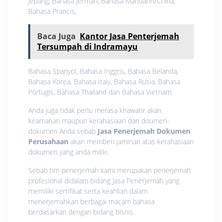
Jepang, Bahasa Jerman, Bahasa Mandarin/China,
Bahasa Prancis,
Baca Juga
Kantor Jasa Penterjemah
Tersumpah di Indramayu
Bahasa Spanyol, Bahasa Inggris, Bahasa Belanda,
Bahasa Korea, Bahasa Italy, Bahasa Rusia, Bahasa
Portugis, Bahasa Thailand dan Bahasa Vietnam.
Anda juga tidak perlu merasa khawatir akan
keamanan maupun kerahasiaan dari doumen-
dokumen Anda sebab
Jasa Penerjemah Dokumen
Perusahaan
akan memberi jaminan atas kerahasiaan
dokumen yang anda miliki.
Sebab tim penerjemah kami merupakan penerjemah
profesional didalam bidang Jasa Penerjemah yang
memiliki sertifikat serta keahlian dalam
menerjemahkan berbagai macam bahasa
berdasarkan dengan bidang bisnis.