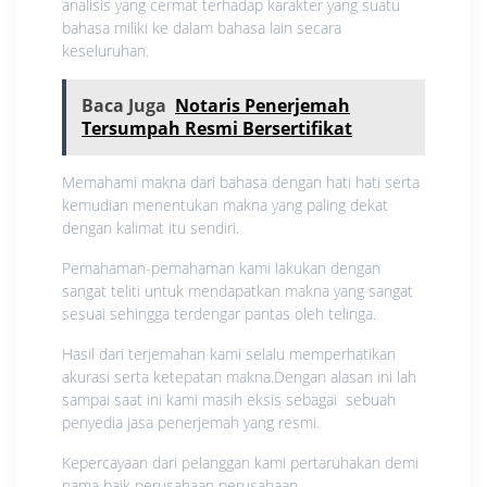
analisis yang cermat terhadap karakter yang suatu
bahasa miliki ke dalam bahasa lain secara
keseluruhan.
Baca Juga
Notaris Penerjemah
Tersumpah Resmi Bersertifikat
Memahami makna dari bahasa dengan hati hati serta
kemudian menentukan makna yang paling dekat
dengan kalimat itu sendiri.
Pemahaman-pemahaman kami lakukan dengan
sangat teliti untuk mendapatkan makna yang sangat
sesuai sehingga terdengar pantas oleh telinga.
Hasil dari terjemahan kami selalu memperhatikan
akurasi serta ketepatan makna.Dengan alasan ini lah
sampai saat ini kami masih eksis sebagai sebuah
penyedia jasa penerjemah yang resmi.
Kepercayaan dari pelanggan kami pertaruhakan demi
nama baik perusahaan perusahaan.