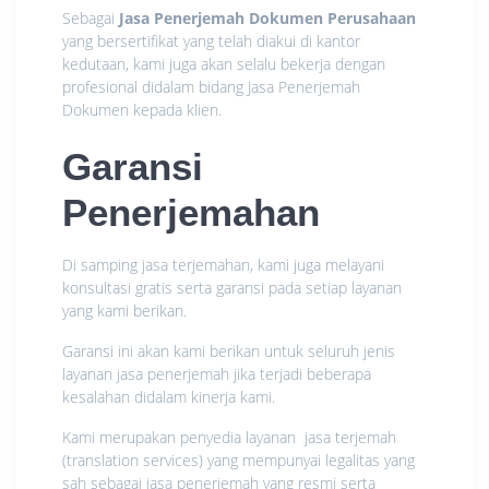
Sebagai
Jasa Penerjemah Dokumen Perusahaan
yang bersertifikat yang telah diakui di kantor
kedutaan, kami juga akan selalu bekerja dengan
profesional didalam bidang Jasa Penerjemah
Dokumen kepada klien.
Garansi
Penerjemahan
Di samping jasa terjemahan, kami juga melayani
konsultasi gratis serta garansi pada setiap layanan
yang kami berikan.
Garansi ini akan kami berikan untuk seluruh jenis
layanan jasa penerjemah jika terjadi beberapa
kesalahan didalam kinerja kami.
Kami merupakan penyedia layanan jasa terjemah
(translation services) yang mempunyai legalitas yang
sah sebagai jasa penerjemah yang resmi serta