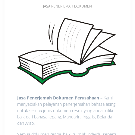
JASA PENERJEMAH DOKUMEN
Jasa Penerjemah Dokumen Perusahaan
–
Kami
menyediakan pelayanan penerjemahan bahasa asing
untuk semua jenis dokumen resmi yang anda miliki
baik dari bahasa Jepang, Mandarin, Inggris, Belanda
dan Arab.
Semua dokumen resmi, baik itu milik individu seperti