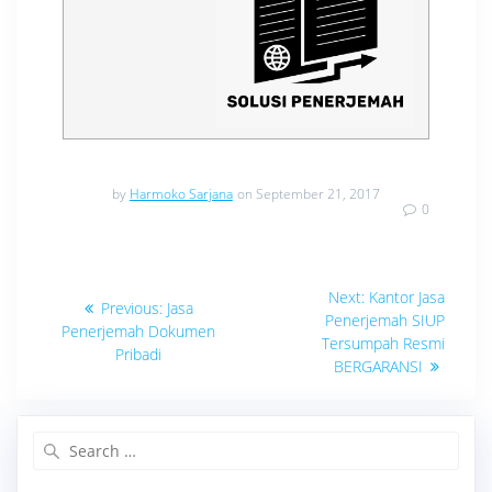
by
Harmoko Sarjana
on September 21, 2017
0
Navigasi
Next
Next:
Kantor Jasa
Previous
Previous:
Jasa
post:
pos
Penerjemah SIUP
post:
Penerjemah Dokumen
Tersumpah Resmi
Pribadi
BERGARANSI
Search
for: