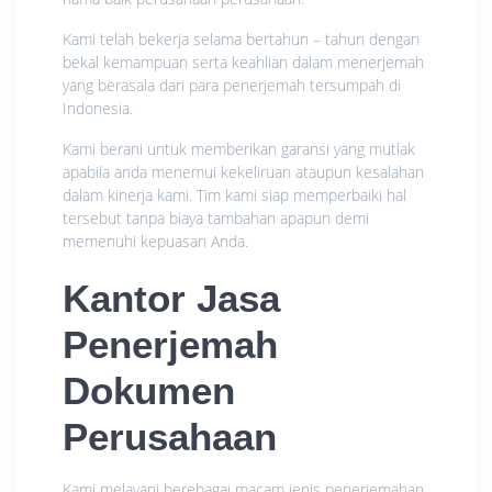
Kami telah bekerja selama bertahun – tahun dengan
bekal kemampuan serta keahlian dalam menerjemah
yang berasala dari para penerjemah tersumpah di
Indonesia.
Kami berani untuk memberikan garansi yang mutlak
apabila anda menemui kekeliruan ataupun kesalahan
dalam kinerja kami. Tim kami siap memperbaiki hal
tersebut tanpa biaya tambahan apapun demi
memenuhi kepuasan Anda.
Kantor Jasa
Penerjemah
Dokumen
Perusahaan
Kami melayani berebagai macam jenis penerjemahan