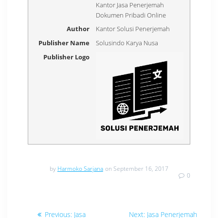
Kantor Jasa Penerjemah
Dokumen Pribadi Online
Author
Kantor Solusi Penerjemah
Publisher Name
Solusindo Karya Nusa
Publisher Logo
by
Harmoko Sarjana
on September 16, 2017
0
Navigasi
Previous
Next
Previous:
Jasa
Next:
Jasa Penerjemah