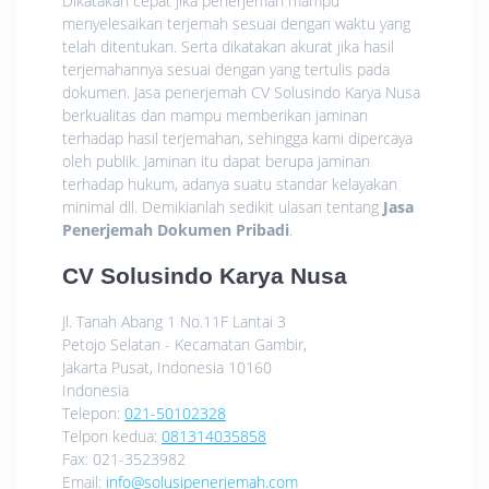
Dikatakan cepat jika penerjemah mampu
menyelesaikan terjemah sesuai dengan waktu yang
telah ditentukan. Serta dikatakan akurat jika hasil
terjemahannya sesuai dengan yang tertulis pada
dokumen. Jasa penerjemah CV Solusindo Karya Nusa
berkualitas dan mampu memberikan jaminan
terhadap hasil terjemahan, sehingga kami dipercaya
oleh publik. Jaminan itu dapat berupa jaminan
terhadap hukum, adanya suatu standar kelayakan
minimal dll. Demikianlah sedikit ulasan tentang
Jasa
Penerjemah Dokumen Pribadi
.
CV Solusindo Karya Nusa
Jl. Tanah Abang 1 No.11F Lantai 3
Petojo Selatan - Kecamatan Gambir,
Jakarta Pusat
,
Indonesia
10160
Indonesia
Telepon:
021-50102328
Telpon kedua:
081314035858
Fax:
021-3523982
Email:
info@solusipenerjemah.com