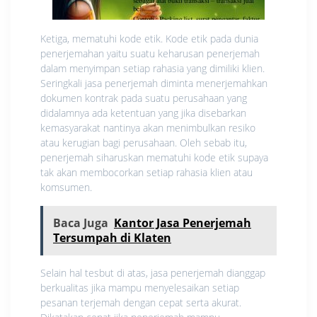
Ketiga, mematuhi kode etik. Kode etik pada dunia
penerjemahan yaitu suatu keharusan penerjemah
dalam menyimpan setiap rahasia yang dimiliki klien.
Seringkali jasa penerjemah diminta menerjemahkan
dokumen kontrak pada suatu perusahaan yang
didalamnya ada ketentuan yang jika disebarkan
kemasyarakat nantinya akan menimbulkan resiko
atau kerugian bagi perusahaan. Oleh sebab itu,
penerjemah siharuskan mematuhi kode etik supaya
tak akan membocorkan setiap rahasia klien atau
komsumen.
Baca Juga
Kantor Jasa Penerjemah
Tersumpah di Klaten
Selain hal tesbut di atas, jasa penerjemah dianggap
berkualitas jika mampu menyelesaikan setiap
pesanan terjemah dengan cepat serta akurat.