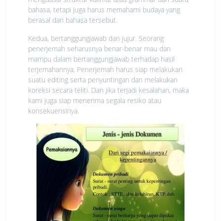
bahasa, tetapi juga harus memahami budaya yang
berasal dari bahasa tersebut.
Kedua, bertanggungjawab dan jujur. Seorang
penerjemah seharusnya benar-benar mau dan
mampu dalam bertanggungjawab terhadap hasil
terjemahannya. Penerjemah harus siap melakukan
suatu editing serta penyuntingan dan melakukan
koreksi secara teliti. Dan jika terjadi kesalahan, maka
kami juga siap menerima segala resiko atau
konsekuensinya.