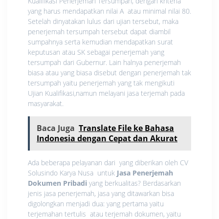
Kualifikasi Penerjemah Tersumpah, dengan kriteria
yang harus mendapatkan nilai A atau minimal nilai 80.
Setelah dinyatakan lulus dari ujian tersebut, maka
penerjemah tersumpah tersebut dapat diambil
sumpahnya serta kemudian mendapatkan surat
keputusan atau SK sebagai penerjemah yang
tersumpah dari Gubernur. Lain halnya penerjemah
biasa atau yang biasa disebut dengan penerjemah tak
tersumpah yaitu penerjemah yang tak mengikuti
Ujian Kualifikasi,namun melayani jasa terjemah pada
masyarakat.
Baca Juga
Translate File ke Bahasa
Indonesia dengan Cepat dan Akurat
Ada beberapa pelayanan dari yang diberikan oleh CV
Solusindo Karya Nusa untuk
Jasa Penerjemah
Dokumen Pribadi
yang berkualitas? Berdasarkan
jenis jasa penerjemah, jasa yang ditawarkan bisa
digolongkan menjadi dua: yang pertama yaitu
terjemahan tertulis atau terjemah dokumen, yaitu