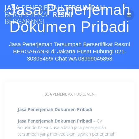
Skip
Jasa Penerjemah
JASA
PENERJEMAH
TERSUMPAH
to
BERSERTIFIKAT
RESMI
content
BERGARANSI
Dokumen Pribadi
Jasa Penerjemah Tersumpah Bersertifikat Resmi
BERGARANSI di Jakarta Pusat Hubungi 021-
30305459/ Chat WA 08999045858
JASA PENERJEMAH DOKUMEN
Jasa Penerjemah Dokumen Pribadi
Jasa Penerjemah Dokumen Pribadi –
CV
Solusindo Karya Nusa adalah jasa penerjemah
tersumpah yang menyediakan layanan penerjemah