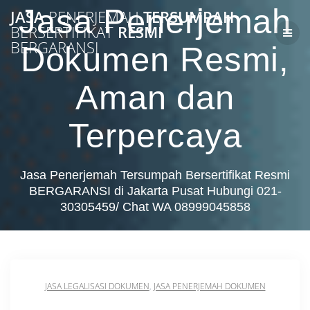
Skip
Jasa Penerjemah
JASA
PENERJEMAH
TERSUMPAH
to
BERSERTIFIKAT
RESMI
content
BERGARANSI
Dokumen Resmi,
Aman dan
Terpercaya
Jasa Penerjemah Tersumpah Bersertifikat Resmi
BERGARANSI di Jakarta Pusat Hubungi 021-
30305459/ Chat WA 08999045858
JASA LEGALISASI DOKUMEN
,
JASA PENERJEMAH DOKUMEN