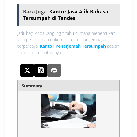
Baca Juga
Kantor Jasa Alih Bahasa
Tersumpah di Tandes
Jadi, bagi Anda yang ingin tahu di mana menemukan
jasa penerjemah dokumen resmi dari lembaga
terpercaya,
Kantor Penerjemah Tersumpah
adalah
salah satu di antaranya.
Summary