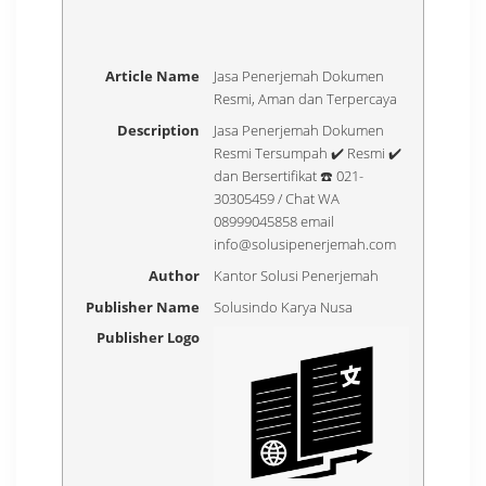
Article Name
Jasa Penerjemah Dokumen
Resmi, Aman dan Terpercaya
Description
Jasa Penerjemah Dokumen
Resmi Tersumpah ✔️ Resmi ✔️
dan Bersertifikat ☎️ 021-
30305459 / Chat WA
08999045858 email
info@solusipenerjemah.com
Author
Kantor Solusi Penerjemah
Publisher Name
Solusindo Karya Nusa
Publisher Logo