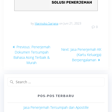
by
Harmoko Sarjana
on Juni 21, 2023
0
Navigasi
Previous
Previous:
Penerjemah
Next
Next:
Jasa Penerjemah KK
post:
pos
Dokumen Tersumpah
post:
(Kartu Keluarga)
Bahasa Asing Terbaik &
Berpengalaman
Murah
Search
for:
POS-POS TERBARU
Jasa Penerjemah Tersumpah dan Apostille