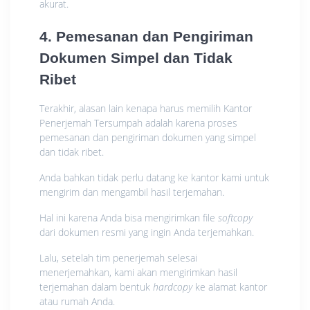
akurat.
4. Pemesanan dan Pengiriman
Dokumen Simpel dan Tidak
Ribet
Terakhir, alasan lain kenapa harus memilih Kantor
Penerjemah Tersumpah adalah karena proses
pemesanan dan pengiriman dokumen yang simpel
dan tidak ribet.
Anda bahkan tidak perlu datang ke kantor kami untuk
mengirim dan mengambil hasil terjemahan.
Hal ini karena Anda bisa mengirimkan file
softcopy
dari dokumen resmi yang ingin Anda terjemahkan.
Lalu, setelah tim penerjemah selesai
menerjemahkan, kami akan mengirimkan hasil
terjemahan dalam bentuk
hardcopy
ke alamat kantor
atau rumah Anda.