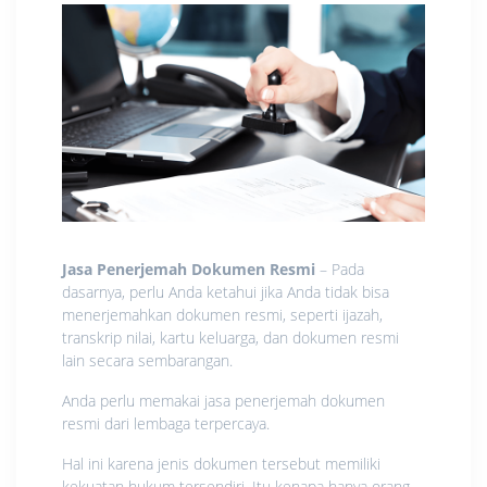
Jasa Penerjemah Dokumen Resmi
– Pada
dasarnya, perlu Anda ketahui jika Anda tidak bisa
menerjemahkan dokumen resmi, seperti ijazah,
transkrip nilai, kartu keluarga, dan dokumen resmi
lain secara sembarangan.
Anda perlu memakai jasa penerjemah dokumen
resmi dari lembaga terpercaya.
Hal ini karena jenis dokumen tersebut memiliki
kekuatan hukum tersendiri. Itu kenapa hanya orang