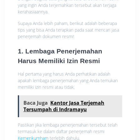
yang ingin Anda terjemahkan tersebut akan terjaga
kerahasiaannya.
Supaya Anda lebih paham, berikut adalah beberapa
tips yang bisa Anda terapkan pada saat mencari jasa
penerjemah dokumen resmi!
1. Lembaga Penerjemahan
Harus Memiliki Izin Resmi
Hal pertama yang harus Anda perhatikan adalah
apakah lembaga penerjemahan yang Anda temukan
memiliki izin resmi atau tidak.
Baca Juga
Kantor Jasa Terjemah
Tersumpah di Indramayu
Pastikan jika lembaga penerjemahan tersebut telah
termasuk ke dalam daftar penerjemah resmi
Kemenkumham
terlebih dahulu.