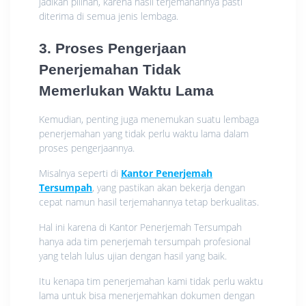
jadikan pilihan, karena hasil terjemahannya pasti
diterima di semua jenis lembaga.
3. Proses Pengerjaan
Penerjemahan Tidak
Memerlukan Waktu Lama
Kemudian, penting juga menemukan suatu lembaga
penerjemahan yang tidak perlu waktu lama dalam
proses pengerjaannya.
Misalnya seperti di
Kantor Penerjemah
Tersumpah
, yang pastikan akan bekerja dengan
cepat namun hasil terjemahannya tetap berkualitas.
Hal ini karena di Kantor Penerjemah Tersumpah
hanya ada tim penerjemah tersumpah profesional
yang telah lulus ujian dengan hasil yang baik.
Itu kenapa tim penerjemahan kami tidak perlu waktu
lama untuk bisa menerjemahkan dokumen dengan