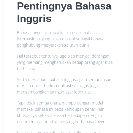
Pentingnya Bahasa
Inggris
Bahasa Inggris termasuk salah satu bahasa
internasional yang biasa dipakai sebagai bahasa
penghubung masyarakan seluruh dunia.
Hal tersebut tentunya juga bisa menjadi dorongan
yang memang mengharuskan setiap orang agar bisa
berbicara,
Serta memahami bahasa Inggris agar memudahkan
mereka untuk berkomunikasi sekaligus juga
mengembangkan jaringan agar lebih luas.
Tapi, tidak semua orang mampu dengan mudah
memakai bahasa ini pada kehidupan sehari-hari
khususnya ketika mereka berhadapan dengan
dokumen ataupun tulisan yang berbahasa Inggris.
Kerap kita menemukan buku, artikel ataupun