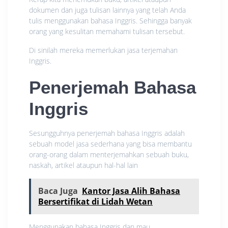
dokumen dan juga tulisan lainnya yang telah Anda
tulis menggunakan bahasa Inggris. Sehingga banyak
orang yang kesulitan memahami tulisan tersebut.
Di sinilah mereka memerlukan jasa terjemahan
Inggris.
Penerjemah Bahasa
Inggris
Sesungguhnya penerjemah bahasa Inggris adalah
sebuah model jasa sederhana yang bisa membantu
orang-orang dalam menterjemahkan sebuah buku,
naskah, artikel ataupun hal-hal lain
Baca Juga
Kantor Jasa Alih Bahasa
Bersertifikat di Lidah Wetan
Menggunakan bahasa Inggris dan mau