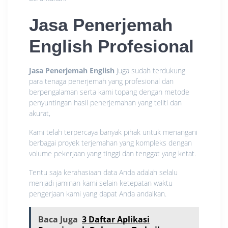
Jasa Penerjemah
English Profesional
Jasa Penerjemah English
juga sudah terdukung
para tenaga penerjemah yang profesional dan
berpengalaman serta kami topang dengan metode
penyuntingan hasil penerjemahan yang teliti dan
akurat,
Kami telah terpercaya banyak pihak untuk menangani
berbagai proyek terjemahan yang kompleks dengan
volume pekerjaan yang tinggi dan tenggat yang ketat.
Tentu saja kerahasiaan data Anda adalah selalu
menjadi jaminan kami selain ketepatan waktu
pengerjaan kami yang dapat Anda andalkan.
Baca Juga
3 Daftar Aplikasi