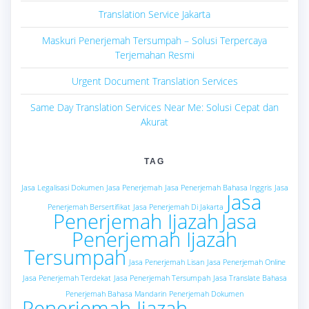
Translation Service Jakarta
Maskuri Penerjemah Tersumpah – Solusi Terpercaya
Terjemahan Resmi
Urgent Document Translation Services
Same Day Translation Services Near Me: Solusi Cepat dan
Akurat
TAG
Jasa Legalisasi Dokumen
Jasa Penerjemah
Jasa Penerjemah Bahasa Inggris
Jasa
Jasa
Penerjemah Bersertifikat
Jasa Penerjemah Di Jakarta
Penerjemah Ijazah
Jasa
Penerjemah Ijazah
Tersumpah
Jasa Penerjemah Lisan
Jasa Penerjemah Online
Jasa Penerjemah Terdekat
Jasa Penerjemah Tersumpah
Jasa Translate Bahasa
Penerjemah Bahasa Mandarin
Penerjemah Dokumen
Penerjemah Ijazah