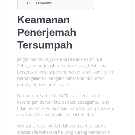
5. Ekonomis
Keamanan
Penerjemah
Tersumpah
Jangan pernah ragu karena kita adalah ahlinya.
Sebagai penerjemah tersumpah yang telah lama
bergerak di bidang penerjemahan ijazah, kami telah
berpengalaman mengalih bahasakan dokumen
penting Anda seperti ijazah,
Buku nikah, sertifikat, SKCK, akta cerai, surat
keterangan dokter, ktp, dan lain sebagainya. kami
tidak pernah mendapatkan komplain dari para klien,
dan Anda bisa membuktikan hal tersebut.
Mengenai revisi, Anda tidak perlu cemas karena
apabila ada beberapa hal yang kurang berkenan di