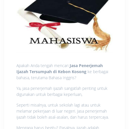
Apakah Anda tengah mencari
Jasa Penerjemah
Ijazah Tersumpah di Kebon Kosong
ke berbagai
bahasa, terutama Bahasa Inggris?
Ya, jasa penerjemah ijazah sangatlah penting untuk
digunakan untuk berbagai keperluan,
Seperti misalnya, untuk sekolah lagi atau untuk
melamar pekerjaan di luar negeri. Jasa penerjemah
ijazah tidak boleh asal-asalan, dan harus terpercaya.
Mengapa harus begitu? Pasalnya, ijazah adalah