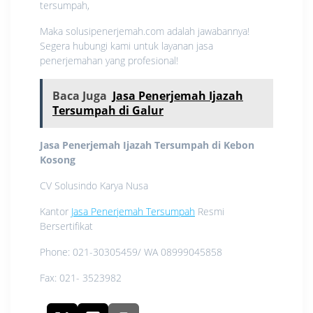
tersumpah,
Maka solusipenerjemah.com adalah jawabannya!
Segera hubungi kami untuk layanan jasa
penerjemahan yang profesional!
Baca Juga
Jasa Penerjemah Ijazah
Tersumpah di Galur
Jasa Penerjemah Ijazah Tersumpah di Kebon
Kosong
CV Solusindo Karya Nusa
Kantor
Jasa Penerjemah Tersumpah
Resmi
Bersertifikat
Phone: 021-30305459/ WA 08999045858
Fax: 021- 3523982