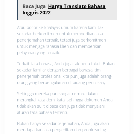
Baca Juga
Harga Translate Bahasa
Inggris 2022
Atau bocor ke khalayak umum karena kami tak
sekadar berkomitmen untuk memberikan jasa
penerjemahan terbaik, tetapi juga berkomitmen
untuk menjaga rahasia klien dan memberikan
pelayanan yang terbaik.
Terkait tata bahasa, Anda juga tak perlu takut. Bukan
sekadar familiar dengan berbagai bahasa, tim
penerjemah profesional kita pun juga adalah orang-
orang yang berpengalaman di bidang penulisan,
Sehingga mereka pun sangat cermat dalam
merangkai kata demi kata, sehingga dokumen Anda
tidak akan sulit dibaca dan juga tidak menyalahi
aturan tata bahasa tertentu.
Bukan hanya sekadar terjemahan, Anda juga akan
mendapatkan jasa pengeditan dan proofreading