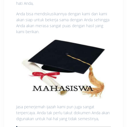
hati Anda,
Anda bisa mendiskusikannya dengan kami dan kami
akan siap untuk bekerja sama dengan Anda sehingga
Anda akan merasa sangat puas dengan hasil yang
kami berikan.
Jasa penerjemah ijazah kami pun juga sangat
terpercaya. Anda tak perlu takut dokumen Anda akan
digunakan untuk hal-hal yang tidak semestinya,