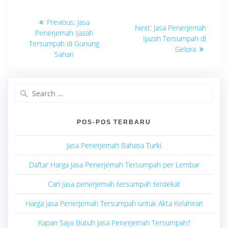
Navigasi
Previous
Previous:
Jasa
Next
Next:
Jasa Penerjemah
post:
pos
Penerjemah Ijazah
post:
Ijazah Tersumpah di
Tersumpah di Gunung
Gelora
Sahari
Search
for:
POS-POS TERBARU
Jasa Penerjemah Bahasa Turki
Daftar Harga Jasa Penerjemah Tersumpah per Lembar
Cari jasa penerjemah tersumpah terdekat
Harga Jasa Penerjemah Tersumpah untuk Akta Kelahiran
Kapan Saya Butuh Jasa Penerjemah Tersumpah?