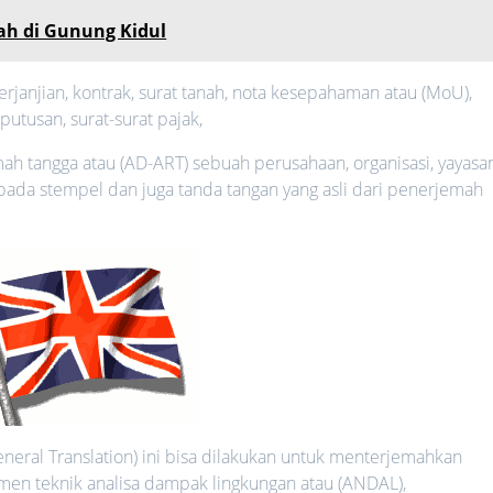
ah di Gunung Kidul
erjanjian, kontrak, surat tanah, nota kesepahaman atau (MoU),
tusan, surat-surat pajak,
mah tangga atau (AD-ART) sebuah perusahaan, organisasi, yayasa
pada stempel dan juga tanda tangan yang asli dari penerjemah
eral Translation) ini bisa dilakukan untuk menterjemahkan
n teknik analisa dampak lingkungan atau (ANDAL),