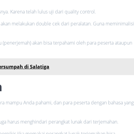
nya. Karena telah lulus uji dari quality control.
i akan melakukan double cek dari peralatan. Guna meminimalisi
tau (penerjemah) akan bisa terpahami oleh para peserta ataupun
ersumpah di Salatiga
h
ara mampu Anda pahami, dan para peserta dengan bahasa yang
uga harus menghindari perangkat lunak dari terjemahan.
berpikir jika memakai perangkat lunak terjemahan bisa