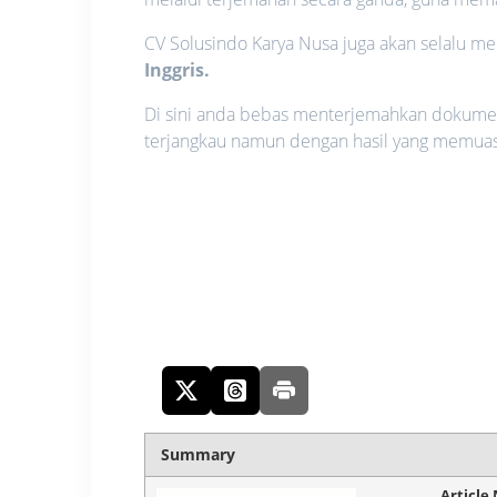
CV Solusindo Karya Nusa juga akan selalu 
Inggris.
Di sini anda bebas menterjemahkan dokumen
terjangkau namun dengan hasil yang memua
Summary
Article