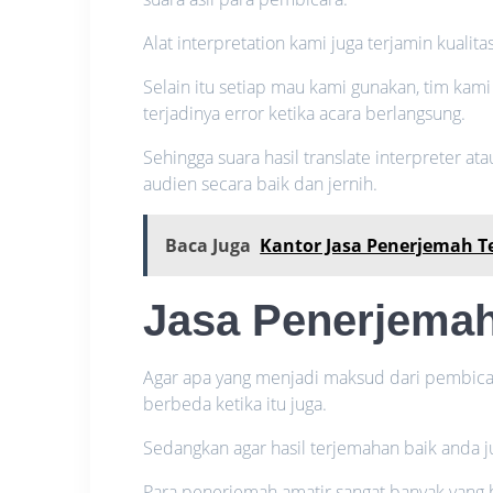
Alat interpretation kami juga terjamin kualitas
Selain itu setiap mau kami gunakan, tim kam
terjadinya error ketika acara berlangsung.
Sehingga suara hasil translate interpreter a
audien secara baik dan jernih.
Baca Juga
Kantor Jasa Penerjemah T
Jasa Penerjema
Agar apa yang menjadi maksud dari pembic
berbeda ketika itu juga.
Sedangkan agar hasil terjemahan baik anda j
Para penerjemah amatir sangat banyak yang 