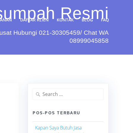
rsumpah Resmi
YANAN
DAFTAR KLIEN
KONTAK
BLOG
FAQ
Pusat Hubungi 021-30305459/ Chat WA
08999045858
Search
for:
POS-POS TERBARU
Kapan Saya Butuh Jasa