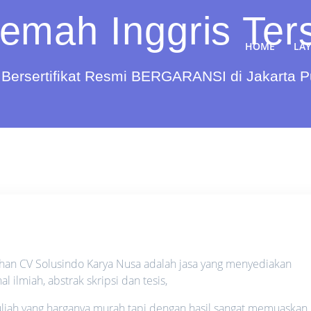
jemah Inggris Te
HOME
LA
Bersertifikat Resmi BERGARANSI di Jakarta 
han CV Solusindo Karya Nusa adalah jasa yang menyediakan
ilmiah, abstrak skripsi dan tesis,
liah yang harganya murah tapi dengan hasil sangat memuaskan