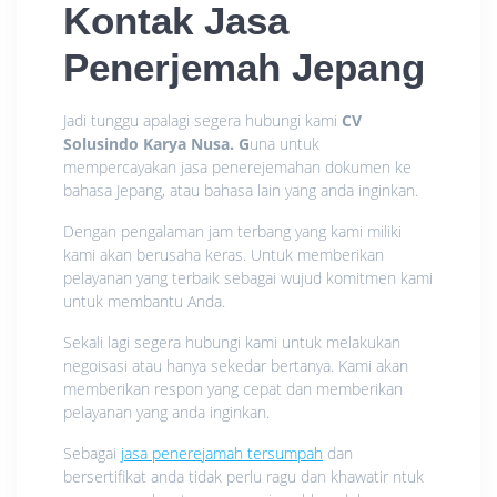
Kontak Jasa
Penerjemah Jepang
Jadi tunggu apalagi segera hubungi kami
CV
Solusindo Karya Nusa. G
una untuk
mempercayakan jasa penerejemahan dokumen ke
bahasa Jepang, atau bahasa lain yang anda inginkan.
Dengan pengalaman jam terbang yang kami miliki
kami akan berusaha keras. Untuk memberikan
pelayanan yang terbaik sebagai wujud komitmen kami
untuk membantu Anda.
Sekali lagi segera hubungi kami untuk melakukan
negoisasi atau hanya sekedar bertanya. Kami akan
memberikan respon yang cepat dan memberikan
pelayanan yang anda inginkan.
Sebagai
jasa penerejamah tersumpah
dan
bersertifikat anda tidak perlu ragu dan khawatir ntuk