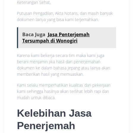
Keterangan Sehat,
Putusan Pengadilan, Akta Notaris, dan masih banyak
dokumen lainya yang bisa kami terjemahkan.
Baca Juga
Jasa Penterjemah
Tersumpah di Wonogiri
Karena kami bekerja secara tim maka kami juga
berani menjamin jika hasil dari penerjemahan
dokumen ke dalam bahasa Jepang atau lainya akan
memberikan hasil yang memuaskan.
Kami selalu memperhatikan kualitas dari pekerjaan
kami sehingga hasilnya akan terlihat lebih rapi dan
mudah untuk dibaca.
Kelebihan Jasa
Penerjemah