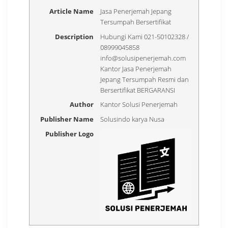
Article Name
Jasa Penerjemah Jepang
Tersumpah Bersertifikat
Description
Hubungi Kami 021-50102328 /
08999045858
info@solusipenerjemah.com
Kantor Jasa Penerjemah
Jepang Tersumpah Resmi dan
Bersertifikat BERGARANSI
Author
Kantor Solusi Penerjemah
Publisher Name
Solusindo karya Nusa
Publisher Logo