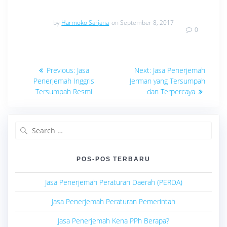
by
Harmoko Sarjana
on September 8, 2017
0
Navigasi
Previous
Next
Previous:
Jasa
Next:
Jasa Penerjemah
post:
post:
pos
Penerjemah Inggris
Jerman yang Tersumpah
Tersumpah Resmi
dan Terpercaya
Search
for:
POS-POS TERBARU
Jasa Penerjemah Peraturan Daerah (PERDA)
Jasa Penerjemah Peraturan Pemerintah
Jasa Penerjemah Kena PPh Berapa?