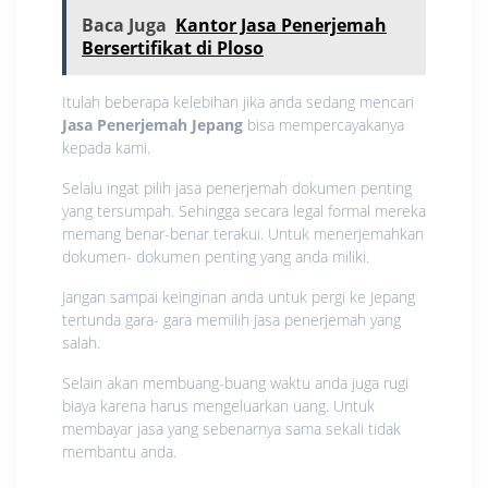
Baca Juga
Kantor Jasa Penerjemah
Bersertifikat di Ploso
Itulah beberapa kelebihan jika anda sedang mencari
Jasa Penerjemah Jepang
bisa mempercayakanya
kepada kami.
Selalu ingat pilih jasa penerjemah dokumen penting
yang tersumpah. Sehingga secara legal formal mereka
memang benar-benar terakui. Untuk menerjemahkan
dokumen- dokumen penting yang anda miliki.
Jangan sampai keinginan anda untuk pergi ke Jepang
tertunda gara- gara memilih jasa penerjemah yang
salah.
Selain akan membuang-buang waktu anda juga rugi
biaya karena harus mengeluarkan uang. Untuk
membayar jasa yang sebenarnya sama sekali tidak
membantu anda.