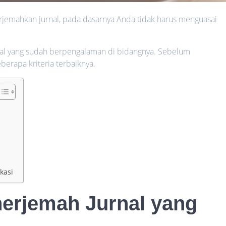
rjemahkan jurnal, pada dasarnya Anda tidak harus menguasai
nal yang sudah berpengalaman di bidangnya. Sebelum
erapa kriteria terbaiknya.
kasi
nerjemah Jurnal
yang