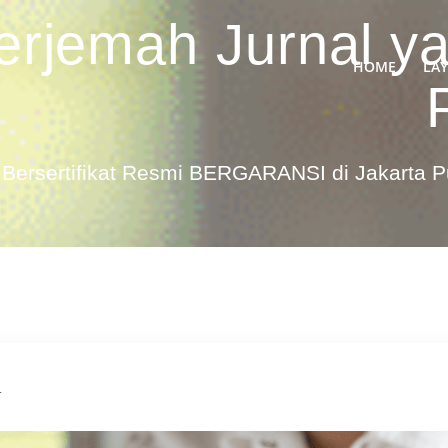
erjemah Jurnal y
HOME
LA
Bersertifikat Resmi BERGARANSI di Jakarta 
N