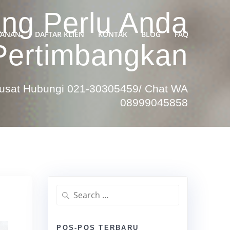
ang Perlu Anda
YANAN
DAFTAR KLIEN
KONTAK
BLOG
FAQ
Pertimbangkan
Pusat Hubungi 021-30305459/ Chat WA
08999045858
Search
for:
POS-POS TERBARU