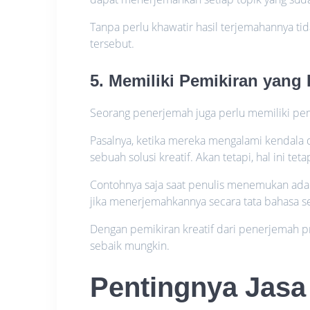
Tanpa perlu khawatir hasil terjemahannya tid
tersebut.
5. Memiliki Pemikiran yang 
Seorang penerjemah juga perlu memiliki pemi
Pasalnya, ketika mereka mengalami kendala
sebuah solusi kreatif. Akan tetapi, hal ini tet
Contohnya saja saat penulis menemukan adan
jika menerjemahkannya secara tata bahasa s
Dengan pemikiran kreatif dari penerjemah p
sebaik mungkin.
Pentingnya Jasa