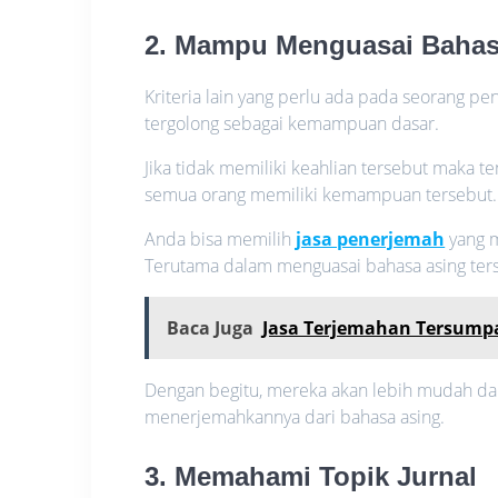
2. Mampu Menguasai Bahas
Kriteria lain yang perlu ada pada seorang pe
tergolong sebagai kemampuan dasar.
Jika tidak memiliki keahlian tersebut maka t
semua orang memiliki kemampuan tersebut.
Anda bisa memilih
jasa penerjemah
yang m
Terutama dalam menguasai bahasa asing ter
Baca Juga
Jasa Terjemahan Tersump
Dengan begitu, mereka akan lebih mudah da
menerjemahkannya dari bahasa asing.
3. Memahami Topik Jurnal