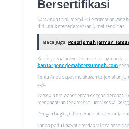
Bersertifikasi
Saat Anda tidak memiliki kemampuan yang b
diri untuk menerjemahkan jurnal sendirian.
Baca Juga
Penerjemah Jerman Ters
Pasalnya, saat ini sudah tersedia layanan jasa
kantorpenerjemahtersumpah.com
sebag
Tentu Anda dapat melakukan terjemahan ju
saja.
Tersedia tim penerjemah dengan berbagai k
mendapatkan terjemahan jurnal sesuai keingi
Dengan begitu, tulisan Anda bisa tersedia d
Tanpa perlu khawatir terdapat kesalahan da