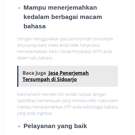
Mampu menerjemahkan
kedalam berbagai macam
bahasa
Dengan menggunakan jasa penerjemah tersumpah
khususnya kami maka anda tidak hanya bisa
menerjemahkan Kartu Tanda Penduduk (KTP) anda
dalam satu bahasa.
Baca Juga
Jasa Penerjemah
Tersumpah di Sidoarjo
Karena kami memiliki tim sendiri sesuai dengan
spesifikasi kemampuan yang mereka miliki maka kami
mampu menerjemahkan KTP anda keberbagai bahasa
yang anda inginkan.
Pelayanan yang baik