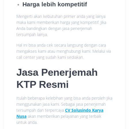
Harga lebih kompetitif
Mengerti akan kebutuhan primer anda yang lainya
maka kami memberikan harga yang kompetitif. Jika
Anda bandingkan dengan jasa penerjemah
tersumpah lainya.
Hal ini bisa anda cek secara langsung dengan cara
mengakses kami atau menghubungi kami. Melalui via
call center yang sudah kami sediakan.
Jasa Penerjemah
KTP Resmi
Itulah beberapa kelebihan yang bisa anda peroleh jika
menggunakan jasa kami. Sebagai jasa penerjemah
tersumpah dan terpercaya
CV Solusindo Karya
Nusa
akan memberikan pelayanan yang terbaik
untuk anda.