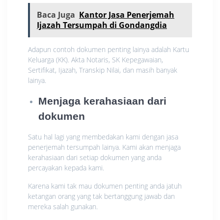
Baca Juga
Kantor Jasa Penerjemah
Ijazah Tersumpah di Gondangdia
Adapun contoh dokumen penting lainya adalah Kartu
Keluarga (KK). Akta Notaris, SK Kepegawaian,
Sertifikat, Ijazah, Transkip Nilai, dan masih banyak
lainya.
Menjaga kerahasiaan dari
dokumen
Satu hal lagi yang membedakan kami dengan jasa
penerjemah tersumpah lainya. Kami akan menjaga
kerahasiaan dari setiap dokumen yang anda
percayakan kepada kami.
Karena kami tak mau dokumen penting anda jatuh
ketangan orang yang tak bertanggung jawab dan
mereka salah gunakan.