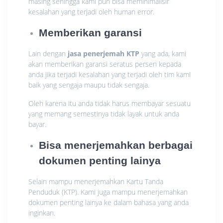
masing sehingga kami pun bisa meminimalisir
kesalahan yang terjadi oleh human error.
Memberikan garansi
Lain dengan
jasa penerjemah KTP
yang ada, kami
akan memberikan garansi seratus persen kepada
anda jika terjadi kesalahan yang terjadi oleh tim kami
baik yang sengaja maupu tidak sengaja.
Oleh karena itu anda tidak harus membayar sesuatu
yang memang semestinya tidak layak untuk anda
bayar.
Bisa menerjemahkan berbagai
dokumen penting lainya
Selain mampu menerjemahkan Kartu Tanda
Penduduk (KTP). Kami juga mampu menerjemahkan
dokumen penting lainya ke dalam bahasa yang anda
inginkan.