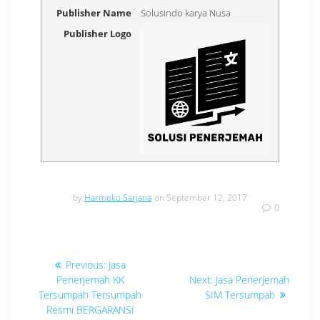
Publisher Name
Solusindo karya Nusa
Publisher Logo
by
Harmoko Sarjana
on September 12, 2017
0
Navigasi
Previous
Previous:
Jasa
post:
Next
pos
Penerjemah KK
Next:
Jasa Penerjemah
post:
Tersumpah Tersumpah
SIM Tersumpah
Resmi BERGARANSI