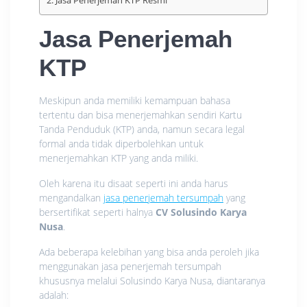
Jasa Penerjemah KTP Resmi
Jasa Penerjemah
KTP
Meskipun anda memiliki kemampuan bahasa
tertentu dan bisa menerjemahkan sendiri Kartu
Tanda Penduduk (KTP) anda, namun secara legal
formal anda tidak diperbolehkan untuk
menerjemahkan KTP yang anda miliki.
Oleh karena itu disaat seperti ini anda harus
mengandalkan
jasa penerjemah tersumpah
yang
bersertifikat seperti halnya
CV Solusindo Karya
Nusa
.
Ada beberapa kelebihan yang bisa anda peroleh jika
menggunakan jasa penerjemah tersumpah
khususnya melalui Solusindo Karya Nusa, diantaranya
adalah: