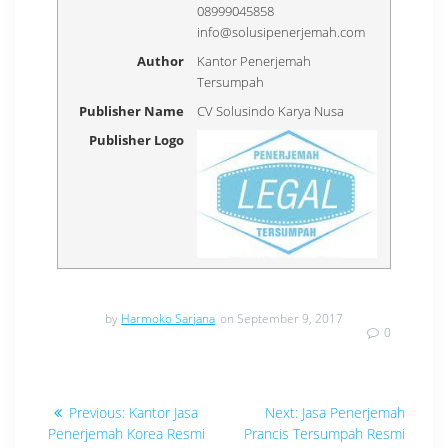
08999045858
info@solusipenerjemah.com
Author
Kantor Penerjemah
Tersumpah
Publisher Name
CV Solusindo Karya Nusa
Publisher Logo
by
Harmoko Sarjana
on September 9, 2017
0
Navigasi
Previous
Next
Previous:
Kantor Jasa
Next:
Jasa Penerjemah
post:
post:
pos
Penerjemah Korea Resmi
Prancis Tersumpah Resmi