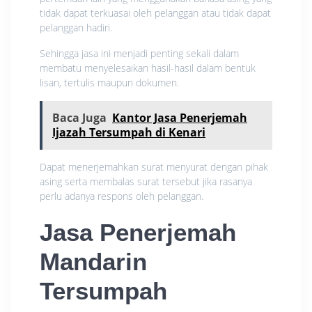
tidak dapat terkuasai oleh pelanggan atau tidak dapat
pelanggan hadiri.
Sehingga jasa ini menjadi penting sekali dalam
membatu menyelesaikan hasil-hasil dalam bentuk
lisan, tertulis maupun dokumen.
Baca Juga
Kantor Jasa Penerjemah
Ijazah Tersumpah di Kenari
Dapat menerjemahkan surat menyurat dengan pihak
asing serta membalas surat tersebut jika rasanya
perlu adanya respons oleh pelanggan.
Jasa Penerjemah
Mandarin
Tersumpah