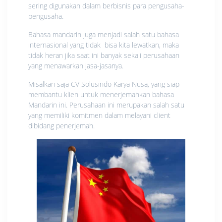
sering digunakan dalam berbisnis para pengusaha-
pengusaha.
Bahasa mandarin juga menjadi salah satu bahasa
internasional yang tidak bisa kita lewatkan, maka
tidak heran jika saat ini banyak sekali perusahaan
yang menawarkan jasa-jasanya.
Misalkan saja CV Solusindo Karya Nusa, yang siap
membantu klien untuk menerjemahkan bahasa
Mandarin ini. Perusahaan ini merupakan salah satu
yang memiliki komitmen dalam melayani client
dibidang penerjemah.