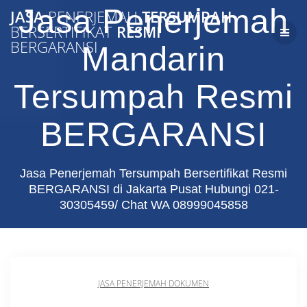
Skip
Jasa Penerjemah
JASA
PENERJEMAH
TERSUMPAH
to
BERSERTIFIKAT
RESMI
content
BERGARANSI
Mandarin
Tersumpah Resmi
BERGARANSI
Jasa Penerjemah Tersumpah Bersertifikat Resmi
BERGARANSI di Jakarta Pusat Hubungi 021-
30305459/ Chat WA 08999045858
JASA PENERJEMAH DOKUMEN