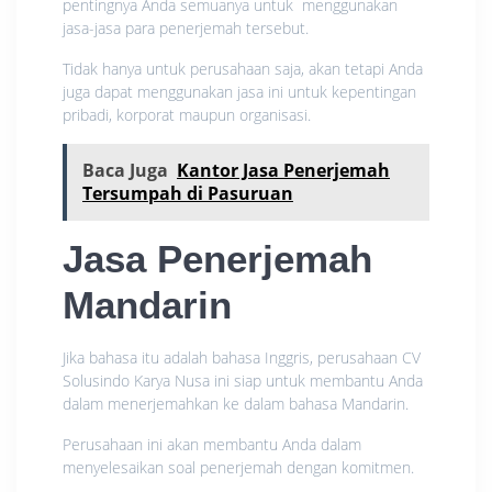
pentingnya Anda semuanya untuk menggunakan
jasa-jasa para penerjemah tersebut.
Tidak hanya untuk perusahaan saja, akan tetapi Anda
juga dapat menggunakan jasa ini untuk kepentingan
pribadi, korporat maupun organisasi.
Baca Juga
Kantor Jasa Penerjemah
Tersumpah di Pasuruan
Jasa Penerjemah
Mandarin
Jika bahasa itu adalah bahasa Inggris, perusahaan CV
Solusindo Karya Nusa ini siap untuk membantu Anda
dalam menerjemahkan ke dalam bahasa Mandarin.
Perusahaan ini akan membantu Anda dalam
menyelesaikan soal penerjemah dengan komitmen.