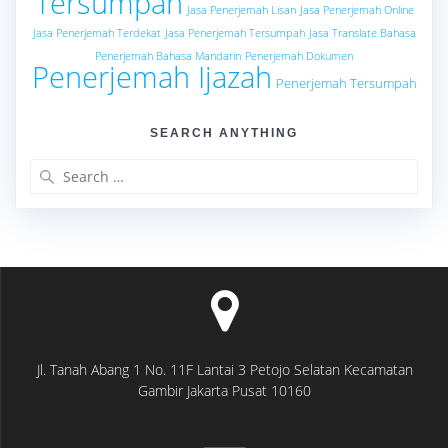
Tersumpah
Jasa Penerjemah Lisan
Jasa Penerjemah Online
Jasa Penerjemah Terdekat
Jasa Penerjemah Tersumpah
Jasa Translate Bahasa
Penerjemah Bahasa Mandarin
Penerjemah Dokumen
Penerjemah Ijazah
Penerjemah Tersumpah
SEARCH ANYTHING
Search
for:
Jl. Tanah Abang 1 No. 11F Lantai 3 Petojo Selatan Kecamatan
Gambir Jakarta Pusat 10160