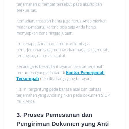
terjemahan di tempat tersebut pasti akurat dan
berkualitas.
Kemudian, masalah harga juga harus Anda pikirkan
matang-matang, karena bisa saja Anda harus
menyiapkan dana hingga jutaan.
Itu kenapa, Anda harus mencari lembaga
penerjemahan yang menawarkan harga yang murah,
terjangkau, dan masuk akal.
Secara garis besar, tarif layanan jasa penerjemah
tersumpah yang ada dan di
Kantor Penerjemah
Tersumpah
memiliki harga yang beragam.
Hal ini tergantung pada bahasa asal dan bahasa
terjemahan yang Anda inginkan pada dokumen SIUP
milik Anda.
3. Proses Pemesanan dan
Pengiriman Dokumen yang Anti