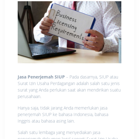
Jasa Penerjemah SIUP
– Pada dasarnya, SIUP atau
Surat Izin Usaha Perdagangan adalah salah satu jenis
surat yang Anda perlukan saat akan mendirikan suatu
perusahaan.
Hanya saja, tidak jarang Anda memerlukan jasa
penerjemah SIUP ke bahasa Indonesia, bahasa
Inggris atau bahasa asing lain.
Salah satu lembaga yang menyediakan jasa
penerjemah dokumen legal seperti Surat Izin Usaha