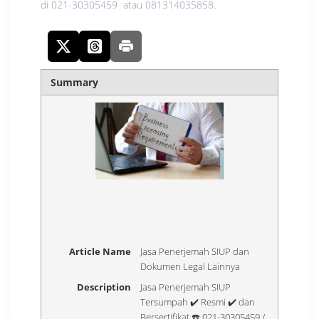
di 021-30305459 atau 081314035858.
Summary
Article Name
Jasa Penerjemah SIUP dan
Dokumen Legal Lainnya
Description
Jasa Penerjemah SIUP
Tersumpah ✔️ Resmi ✔️ dan
Bersertifikat ☎️ 021-30305459 /