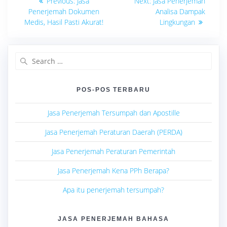
Previous
Next
Previous:
Jasa
Next:
Jasa Penerjemah
post:
post:
pos
Penerjemah Dokumen
Analisa Dampak
Medis, Hasil Pasti Akurat!
Lingkungan
Search
for:
POS-POS TERBARU
Jasa Penerjemah Tersumpah dan Apostille
Jasa Penerjemah Peraturan Daerah (PERDA)
Jasa Penerjemah Peraturan Pemerintah
Jasa Penerjemah Kena PPh Berapa?
Apa itu penerjemah tersumpah?
JASA PENERJEMAH BAHASA