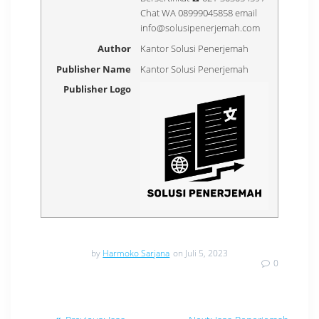
Chat WA 08999045858 email
info@solusipenerjemah.com
Author
Kantor Solusi Penerjemah
Publisher Name
Kantor Solusi Penerjemah
Publisher Logo
by
Harmoko Sarjana
on Juli 5, 2023
0
Navigasi