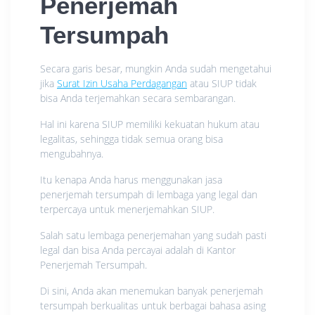
Penerjemah
Tersumpah
Secara garis besar, mungkin Anda sudah mengetahui
jika
Surat Izin Usaha Perdagangan
atau SIUP tidak
bisa Anda terjemahkan secara sembarangan.
Hal ini karena SIUP memiliki kekuatan hukum atau
legalitas, sehingga tidak semua orang bisa
mengubahnya.
Itu kenapa Anda harus menggunakan jasa
penerjemah tersumpah di lembaga yang legal dan
terpercaya untuk menerjemahkan SIUP.
Salah satu lembaga penerjemahan yang sudah pasti
legal dan bisa Anda percayai adalah di Kantor
Penerjemah Tersumpah.
Di sini, Anda akan menemukan banyak penerjemah
tersumpah berkualitas untuk berbagai bahasa asing