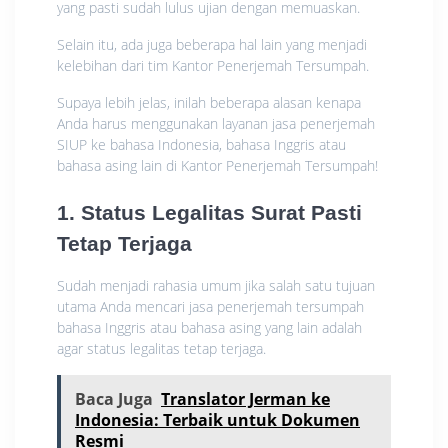
yang pasti sudah lulus ujian dengan memuaskan.
Selain itu, ada juga beberapa hal lain yang menjadi
kelebihan dari tim Kantor Penerjemah Tersumpah.
Supaya lebih jelas, inilah beberapa alasan kenapa
Anda harus menggunakan layanan jasa penerjemah
SIUP ke bahasa Indonesia, bahasa Inggris atau
bahasa asing lain di Kantor Penerjemah Tersumpah!
1. Status Legalitas Surat Pasti
Tetap Terjaga
Sudah menjadi rahasia umum jika salah satu tujuan
utama Anda mencari jasa penerjemah tersumpah
bahasa Inggris atau bahasa asing yang lain adalah
agar status legalitas tetap terjaga.
Baca Juga
Translator Jerman ke
Indonesia: Terbaik untuk Dokumen
Resmi