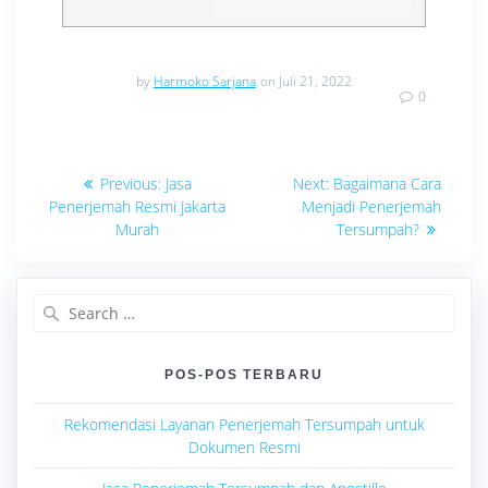
by
Harmoko Sarjana
on Juli 21, 2022
0
Navigasi
Previous
Next
Previous:
Jasa
Next:
Bagaimana Cara
post:
post:
pos
Penerjemah Resmi Jakarta
Menjadi Penerjemah
Murah
Tersumpah?
Search
for:
POS-POS TERBARU
Rekomendasi Layanan Penerjemah Tersumpah untuk
Dokumen Resmi