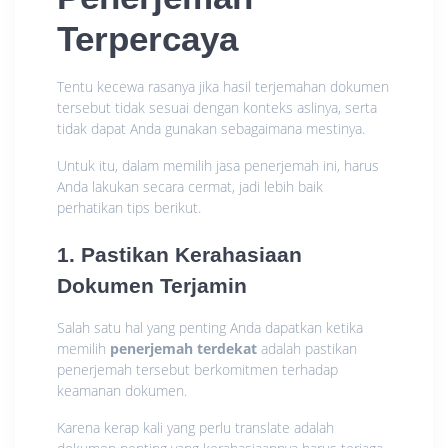
Terpercaya
Tentu kecewa rasanya jika hasil terjemahan dokumen
tersebut tidak sesuai dengan konteks aslinya, serta
tidak dapat Anda gunakan sebagaimana mestinya.
Untuk itu, dalam memilih jasa penerjemah ini, harus
Anda lakukan secara cermat, jadi lebih baik
perhatikan tips berikut.
1. Pastikan Kerahasiaan
Dokumen Terjamin
Salah satu hal yang penting Anda dapatkan ketika
memilih
penerjemah terdekat
adalah pastikan
penerjemah tersebut berkomitmen terhadap
keamanan dokumen.
Karena kerap kali yang perlu translate adalah