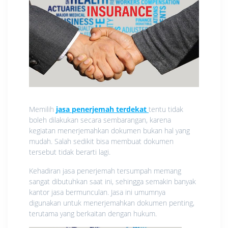
Memilih
jasa penerjemah terdekat
tentu tidak
boleh dilakukan secara sembarangan, karena
kegiatan menerjemahkan dokumen bukan hal yang
mudah. Salah sedikit bisa membuat dokumen
tersebut tidak berarti lagi.
Kehadiran jasa penerjemah tersumpah memang
sangat dibutuhkan saat ini, sehingga semakin banyak
kantor jasa bermunculan. Jasa ini umumnya
digunakan untuk menerjemahkan dokumen penting,
terutama yang berkaitan dengan hukum.