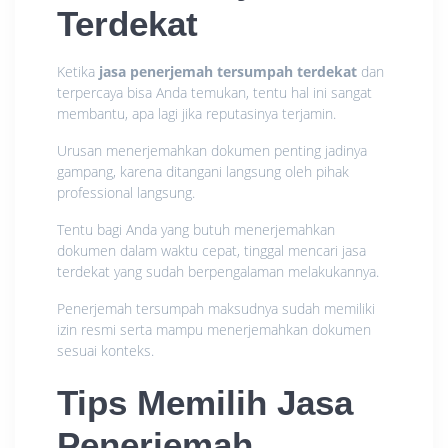
Terdekat
Ketika
jasa penerjemah tersumpah terdekat
dan
terpercaya bisa Anda temukan, tentu hal ini sangat
membantu, apa lagi jika reputasinya terjamin.
Urusan menerjemahkan dokumen penting jadinya
gampang, karena ditangani langsung oleh pihak
professional langsung.
Tentu bagi Anda yang butuh menerjemahkan
dokumen dalam waktu cepat, tinggal mencari jasa
terdekat yang sudah berpengalaman melakukannya.
Penerjemah tersumpah maksudnya sudah memiliki
izin resmi serta mampu menerjemahkan dokumen
sesuai konteks.
Tips Memilih Jasa
Penerjemah