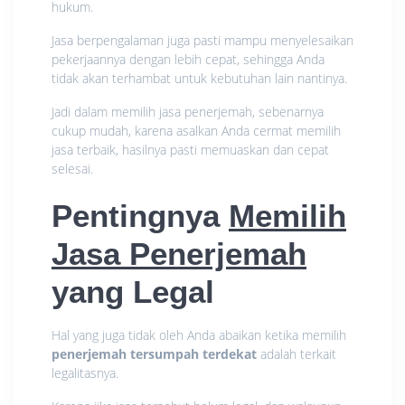
hukum.
Jasa berpengalaman juga pasti mampu menyelesaikan
pekerjaannya dengan lebih cepat, sehingga Anda
tidak akan terhambat untuk kebutuhan lain nantinya.
Jadi dalam memilih jasa penerjemah, sebenarnya
cukup mudah, karena asalkan Anda cermat memilih
jasa terbaik, hasilnya pasti memuaskan dan cepat
selesai.
Pentingnya
Memilih
Jasa Penerjemah
yang Legal
Hal yang juga tidak oleh Anda abaikan ketika memilih
penerjemah tersumpah terdekat
adalah terkait
legalitasnya.