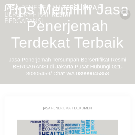
Skip
Tips Memilih Jasa
JASA
PENERJEMAH
TERSUMPAH
to
BERSERTIFIKAT
RESMI
content
BERGARANSI
Penerjemah
Terdekat Terbaik
Jasa Penerjemah Tersumpah Bersertifikat Resmi
BERGARANSI di Jakarta Pusat Hubungi 021-
30305459/ Chat WA 08999045858
JASA PENERJEMAH DOKUMEN