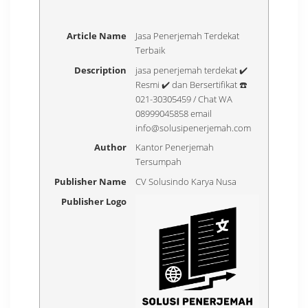
Article Name
Jasa Penerjemah Terdekat
Terbaik
Description
jasa penerjemah terdekat ✔️
Resmi ✔️ dan Bersertifikat ☎️
021-30305459 / Chat WA
08999045858 email
info@solusipenerjemah.com
Author
Kantor Penerjemah
Tersumpah
Publisher Name
CV Solusindo Karya Nusa
Publisher Logo