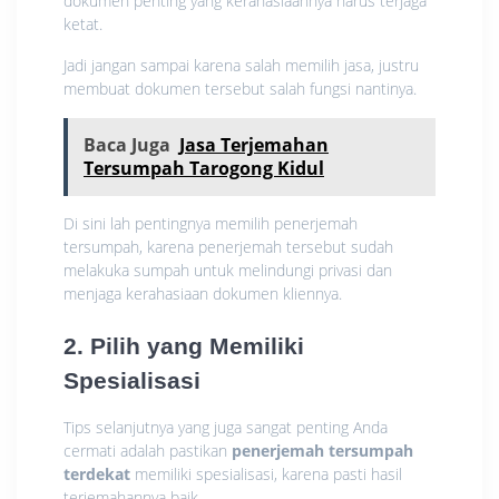
dokumen penting yang kerahasiaannya harus terjaga
ketat.
Jadi jangan sampai karena salah memilih jasa, justru
membuat dokumen tersebut salah fungsi nantinya.
Baca Juga
Jasa Terjemahan
Tersumpah Tarogong Kidul
Di sini lah pentingnya memilih penerjemah
tersumpah, karena penerjemah tersebut sudah
melakuka sumpah untuk melindungi privasi dan
menjaga kerahasiaan dokumen kliennya.
2. Pilih yang Memiliki
Spesialisasi
Tips selanjutnya yang juga sangat penting Anda
cermati adalah pastikan
penerjemah tersumpah
terdekat
memiliki spesialisasi, karena pasti hasil
terjemahannya baik.