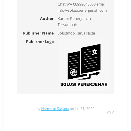
Chat WA 08999045858 email
info@solusipenerjemah.com
Author
Kantor Penerjemah
Tersumpah
Publisher Name
Solusindo Karya Nusa
Publisher Logo
by
Harmoko Sarjana
on Juli 31, 2022
0