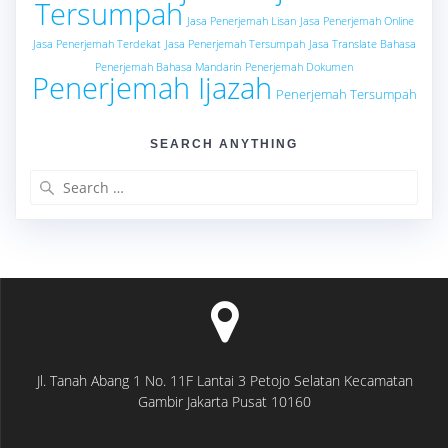
Tersumpah
Jasa Penerjemah Lisan
Jasa Penerjemah Online
Jasa Penerjemah Terdekat
Jasa Penerjemah Tersumpah
Jasa Translate Bahasa
Penerjemah Bahasa Mandarin
Penerjemah Dokumen
Penerjemah Ijazah
Penerjemah Tersumpah
SEARCH ANYTHING
Search
for:
Jl. Tanah Abang 1 No. 11F Lantai 3 Petojo Selatan Kecamatan
Gambir Jakarta Pusat 10160