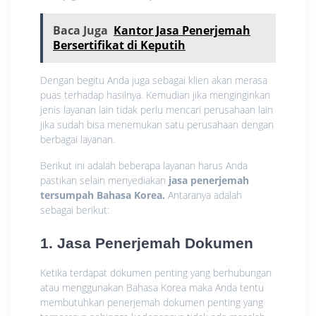
Baca Juga
Kantor Jasa Penerjemah
Bersertifikat di Keputih
Dengan begitu Anda juga sebagai klien akan merasa
puas terhadap hasilnya. Kemudian jika menginginkan
jenis layanan lain tidak perlu mencari perusahaan lain
jika sudah bisa menemukan satu perusahaan dengan
berbagai layanan.
Berikut ini adalah beberapa layanan harus Anda
pastikan selain menyediakan
jasa penerjemah
tersumpah Bahasa Korea.
Antaranya adalah
sebagai berikut:
1. Jasa Penerjemah Dokumen
Ketika terdapat dokumen penting yang berhubungan
atau menggunakan Bahasa Korea maka Anda tentu
membutuhkan penerjemah dokumen penting yang