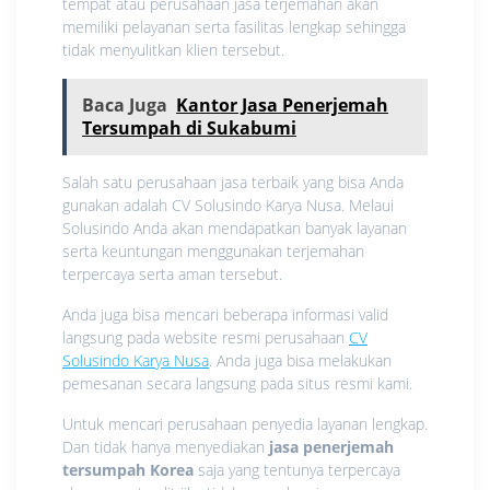
tempat atau perusahaan jasa terjemahan akan
memiliki pelayanan serta fasilitas lengkap sehingga
tidak menyulitkan klien tersebut.
Baca Juga
Kantor Jasa Penerjemah
Tersumpah di Sukabumi
Salah satu perusahaan jasa terbaik yang bisa Anda
gunakan adalah CV Solusindo Karya Nusa. Melaui
Solusindo Anda akan mendapatkan banyak layanan
serta keuntungan menggunakan terjemahan
terpercaya serta aman tersebut.
Anda juga bisa mencari beberapa informasi valid
langsung pada website resmi perusahaan
CV
Solusindo Karya Nusa
. Anda juga bisa melakukan
pemesanan secara langsung pada situs resmi kami.
Untuk mencari perusahaan penyedia layanan lengkap.
Dan tidak hanya menyediakan
jasa penerjemah
tersumpah Korea
saja yang tentunya terpercaya