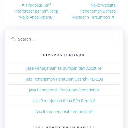
Navigasi
Previous
Next
Previous:
Tarif
Next:
Website
post:
post:
pos
Interpreter per Jam yang
Penerjemah Bahasa
Wajib Anda Ketahui
Mandarin Tersumpah
Search
for:
POS-POS TERBARU
Jasa Penerjemah Tersumpah dan Apostille
Jasa Penerjemah Peraturan Daerah (PERDA)
Jasa Penerjemah Peraturan Pemerintah
Jasa Penerjemah Kena PPh Berapa?
Apa itu penerjemah tersumpah?
JASA PENERJEMAH BAHASA