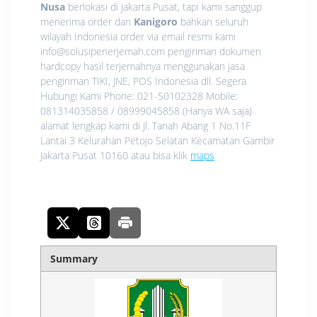
Nusa
berlokasi di Jakarta Pusat, tapi kami sanggup
menerima order dari
Kanigoro
bahkan seluruh
wilayah Indonesia order via email resmi kami
info@solusipenerjemah.com pengiriman dokumen
hardcopy hasil terjemahnya menggunakan jasa
pengiriman TIKI, JNE, POS Indonesia dll. Segera
Hubungi Kami Phone: 021-50102328 Mobile:
081314035858 / 08999045858 (Hanya WA saja)
alamat lengkap kami di Jl. Tanah Abang 1 No.11F
Lantai 3 Kelurahan Petojo Selatan Kecamatan Gambir
Jakarta Pusat 10160 atau bisa klik
maps
Summary