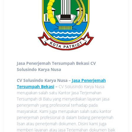
Jasa Penerjemah Tersumpah Bekasi
CV
Solusindo Karya Nusa
CV Solusindo Karya Nusa –
Jasa Penerjemah
Tersumpah Bekasi
–
CV Solusindo Karya Nusa
merupakan salah satu Kantor Jasa Terjemahan
Tersumpah di Batu yang menyediakan layanan jasa
penerjemah yang profesional terhadap pada
masyarakat. Kami juga merupakan salah satu kantor
penerjemah profesional di dalam bidang penerjemah
lisan atau penerjemah dokumen. Disini kami juga
memberi layanan atau jasa Terjemahan dokumen baik