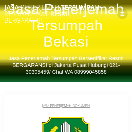
Skip
Jasa Penerjemah
JASA
PENERJEMAH
TERSUMPAH
to
BERSERTIFIKAT
RESMI
content
BERGARANSI
Tersumpah
Bekasi
Jasa Penerjemah Tersumpah Bersertifikat Resmi
BERGARANSI di Jakarta Pusat Hubungi 021-
30305459/ Chat WA 08999045858
JASA PENERJEMAH DOKUMEN