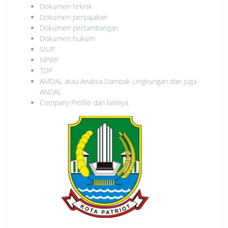
Dokumen teknik
Dokumen perpajakan
Dokumen pertambangan
Dokumen hukum
SIUP
NPWP
TDP
AMDAL atau Analisa Dampak Lingkungan dan juga
ANDAL
Company Profile dan lainnya.