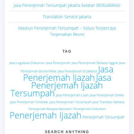
Jasa Penerjemah Tersumpah Jakarta Selatan BERGARANSI
Translation Service Jakarta
Maskuri Penerjemah Tersumpah – Solusi Terpercaya
Terjemahan Resmi
TAG
Jasa Legalisasi Dokumen
Jasa Penerjemah
Jasa Penerjemah Bahasa Inggris
Jasa
Jasa
Penerjemah Bersertifikat
Jasa Penerjemah Di Jakarta
Penerjemah Ijazah
Jasa
Penerjemah Ijazah
Tersumpah
Jasa Penerjemah Lisan
Jasa Penerjemah Online
Jasa Penerjemah Terdekat
Jasa Penerjemah Tersumpah
Jasa Translate Bahasa
Penerjemah Bahasa Mandarin
Penerjemah Dokumen
Penerjemah Ijazah
Penerjemah Tersumpah
SEARCH ANYTHING