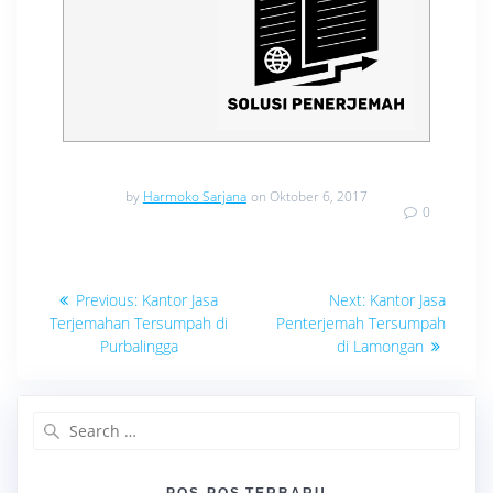
by
Harmoko Sarjana
on Oktober 6, 2017
0
Navigasi
Previous
Next
Previous:
Kantor Jasa
Next:
Kantor Jasa
post:
post:
pos
Terjemahan Tersumpah di
Penterjemah Tersumpah
Purbalingga
di Lamongan
Search
for:
POS-POS TERBARU