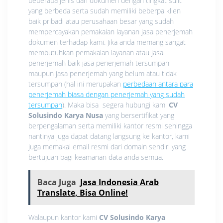
beberapa jenis dari dokumen dengan tingkat sulit
yang berbeda serta sudah memiliki beberpa klien
baik pribadi atau perusahaan besar yang sudah
mempercayakan pemakaian layanan jasa penerjemah
dokumen terhadap kami. Jika anda memang sangat
membutuhkan pemakaian layanan atau jasa
penerjemah baik jasa penerjemah tersumpah
maupun jasa penerjemah yang belum atau tidak
tersumpah (hal ini merupakan
perbedaan antara para
penerjemah biasa dengan penerjemah yang sudah
tersumpah
). Maka bisa segera hubungi kami
CV
Solusindo Karya Nusa
yang bersertifikat yang
berpengalaman serta memiliki kantor resmi sehingga
nantinya juga dapat datang langsung ke kantor, kami
juga memakai email resmi dari domain sendiri yang
bertujuan bagi keamanan data anda semua.
Baca Juga
Jasa Indonesia Arab
Translate, Bisa Online!
Walaupun kantor kami
CV Solusindo Karya