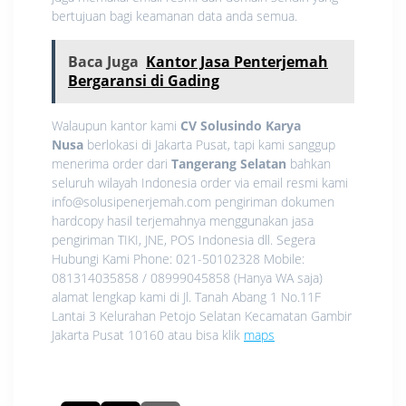
bertujuan bagi keamanan data anda semua.
Baca Juga
Kantor Jasa Penterjemah
Bergaransi di Gading
Walaupun kantor kami
CV Solusindo Karya
Nusa
berlokasi di Jakarta Pusat, tapi kami sanggup
menerima order dari
Tangerang Selatan
bahkan
seluruh wilayah Indonesia order via email resmi kami
info@solusipenerjemah.com pengiriman dokumen
hardcopy hasil terjemahnya menggunakan jasa
pengiriman TIKI, JNE, POS Indonesia dll. Segera
Hubungi Kami Phone: 021-50102328 Mobile:
081314035858 / 08999045858 (Hanya WA saja)
alamat lengkap kami di Jl. Tanah Abang 1 No.11F
Lantai 3 Kelurahan Petojo Selatan Kecamatan Gambir
Jakarta Pusat 10160 atau bisa klik
maps