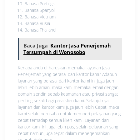
Bahasa Portugis
Bahasa Spanyol
Bahasa Vietnam
Bahasa Rusia
Bahasa Thailand
Baca Juga
Kantor Jasa Penerjemah
Tersumpah di Wonosobo
Kenapa anda di haruskan memakai layanan jasa
Penerjemah yang berasal dari kantor kami? Adapun
layanan yang berasal dari kantor kami ini juga jauh
lebih lebih aman, maka kami memakai email dengan
domain sendiri sebab keamanan atau privasi sangat
penting sekali bagi para klien kami. Selanjutnya
layanan dari kantor kami juga jauh lebih Cepat, maka
kami selalu berusaha untuk memberi pelayanan yang
cepat terhadap semua klien kami. Layanan dari
kantor kami ini juga lebih pas, selain pelayanan yang
cepat namun juga tepat dalam menerjemahkan
seluruh dokumen.