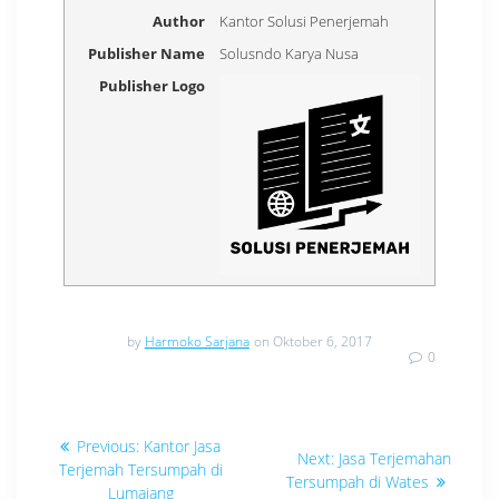
Author
Kantor Solusi Penerjemah
Publisher Name
Solusndo Karya Nusa
Publisher Logo
by
Harmoko Sarjana
on Oktober 6, 2017
0
Navigasi
Previous
Previous:
Kantor Jasa
Next
Next:
Jasa Terjemahan
post:
pos
Terjemah Tersumpah di
post:
Tersumpah di Wates
Lumajang