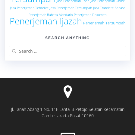
Jasa Penerjemah Lisan
Jasa Penerjemah Online
Jasa Penerjemah Terdekat
Jasa Penerjemah Tersumpah
Jasa Translate Bahasa
Penerjemah Bahasa Mandarin
Penerjemah Dokumen
Penerjemah Ijazah
Penerjemah Tersumpah
SEARCH ANYTHING
Search
for:
Jl. Tanah Abang 1 No. 11F Lantai 3 Petojo Selatan Kecamatan
Gambir Jakarta Pusat 10160