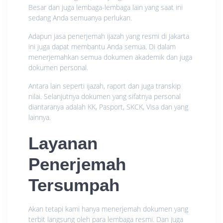
Besar dan juga lembaga-lembaga lain yang saat ini
sedang Anda semuanya perlukan.
Adapun jasa penerjemah ijazah yang resmi di Jakarta
ini juga dapat membantu Anda semua. Di dalam
menerjemahkan semua dokumen akademik dan juga
dokumen personal.
Antara lain seperti ijazah, raport dan juga transkip
nilai. Selanjutnya dokumen yang sifatnya personal
diantaranya adalah KK, Pasport, SKCK, Visa dan yang
lainnya.
Layanan
Penerjemah
Tersumpah
Akan tetapi kami hanya menerjemah dokumen yang
terbit langsung oleh para lembaga resmi. Dan juga