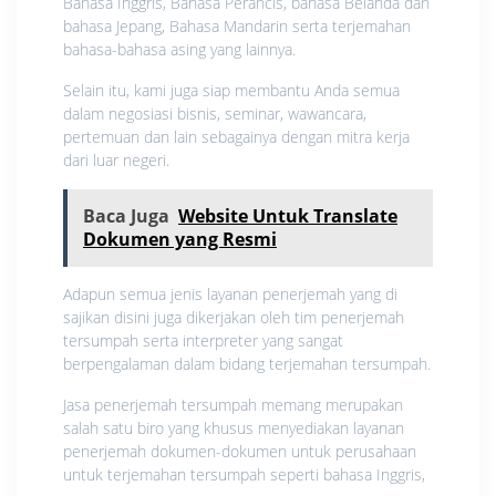
Bahasa Inggris, Bahasa Perancis, bahasa Belanda dan
bahasa Jepang, Bahasa Mandarin serta terjemahan
bahasa-bahasa asing yang lainnya.
Selain itu, kami juga siap membantu Anda semua
dalam negosiasi bisnis, seminar, wawancara,
pertemuan dan lain sebagainya dengan mitra kerja
dari luar negeri.
Baca Juga
Website Untuk Translate
Dokumen yang Resmi
Adapun semua jenis layanan penerjemah yang di
sajikan disini juga dikerjakan oleh tim penerjemah
tersumpah serta interpreter yang sangat
berpengalaman dalam bidang terjemahan tersumpah.
Jasa penerjemah tersumpah memang merupakan
salah satu biro yang khusus menyediakan layanan
penerjemah dokumen-dokumen untuk perusahaan
untuk terjemahan tersumpah seperti bahasa Inggris,