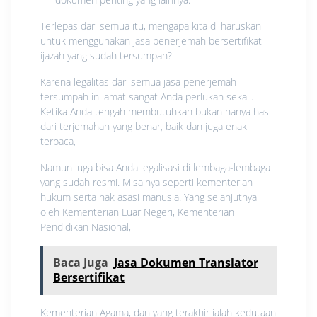
Terlepas dari semua itu, mengapa kita di haruskan
untuk menggunakan jasa penerjemah bersertifikat
ijazah yang sudah tersumpah?
Karena legalitas dari semua jasa penerjemah
tersumpah ini amat sangat Anda perlukan sekali.
Ketika Anda tengah membutuhkan bukan hanya hasil
dari terjemahan yang benar, baik dan juga enak
terbaca,
Namun juga bisa Anda legalisasi di lembaga-lembaga
yang sudah resmi. Misalnya seperti kementerian
hukum serta hak asasi manusia. Yang selanjutnya
oleh Kementerian Luar Negeri, Kementerian
Pendidikan Nasional,
Baca Juga
Jasa Dokumen Translator
Bersertifikat
Kementerian Agama, dan yang terakhir ialah kedutaan