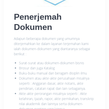
Penerjemah
Dokumen
Adapun beberapa dokumen yang umumnya
diterjemahkan ke dalam layanan terjemahan kami
ialah dokumen-dokumen yang diantaranya sebagai
berikut :
Surat-surat atau dokumen-dokumen bisnis
Brosur dan juga Katalog
Buku-buku manual dari beragam disiplin ilmu
Dokumen atau akte-akte perusahaan misalnya
seperti : Anggaran dasar, akte notaris, akte
pendirian, catatan rapat dan lain sebagainya.
Akte-akte perorangan misalnya seperti : Akte
kelahiran, Ijazah, rapor, akte pernikahan, transkrip
nilai akademik dan lainnya serta dokumen-
dokumen penting yang lainnya.