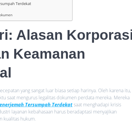
rsumpah Terdekat
Dokumen
ri: Alasan Korporas
an Keamanan
al
cepatan yang sangat luar biasa setiap harinya. Oleh karena itu,
aktu saat mengurus legalitas dokumen perdata mereka. Mereka
Penerjemah Tersumpah Terdekat
saat menghadapi krisis
ndustri layanan kebahasaan harus beradaptasi menyajikan
 kualitas hukum.