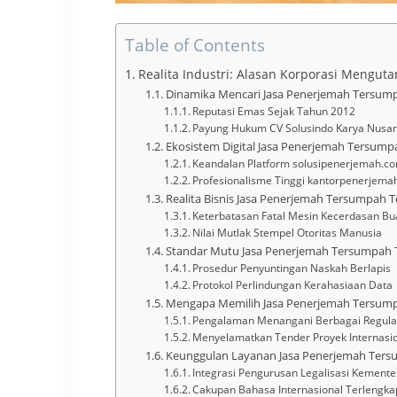
Table of Contents
Realita Industri: Alasan Korporasi Meng
Dinamika Mencari Jasa Penerjemah Tersum
Reputasi Emas Sejak Tahun 2012
Payung Hukum CV Solusindo Karya Nusan
Ekosistem Digital Jasa Penerjemah Tersump
Keandalan Platform solusipenerjemah.c
Profesionalisme Tinggi kantorpenerjem
Realita Bisnis Jasa Penerjemah Tersumpah 
Keterbatasan Fatal Mesin Kecerdasan Bu
Nilai Mutlak Stempel Otoritas Manusia
Standar Mutu Jasa Penerjemah Tersumpah 
Prosedur Penyuntingan Naskah Berlapis
Protokol Perlindungan Kerahasiaan Data
Mengapa Memilih Jasa Penerjemah Tersump
Pengalaman Menangani Berbagai Regula
Menyelamatkan Tender Proyek Internasi
Keunggulan Layanan Jasa Penerjemah Ters
Integrasi Pengurusan Legalisasi Kemente
Cakupan Bahasa Internasional Terlengka