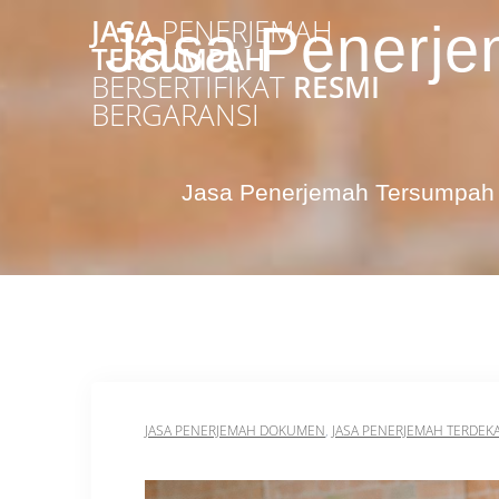
Skip
JASA
PENERJEMAH
Jasa Penerje
to
TERSUMPAH
content
BERSERTIFIKAT
RESMI
BERGARANSI
Jasa Penerjemah Tersumpah 
JASA PENERJEMAH DOKUMEN
,
JASA PENERJEMAH TERDEK