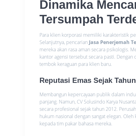
Dinamika Mencar
Tersumpah Terd
Para klien korporasi memiliki karakteristik p
Selanjutnya, pencarian
Jasa Penerjemah T
mereka akan rasa aman secara psikologis. Me
kantor agensi tersebut secara pasti. Dengan 
tembok keraguan para klien baru.
Reputasi Emas Sejak Tahun
Membangun kepercayaan publik dalam indust
panjang. Namun, CV Solusindo Karya Nusanta
secara profesional sejak tahun 2012. Perusa
hukum nasional dengan sangat elegan. Oleh k
kepada tim pakar bahasa mereka.