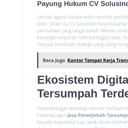
Payung Hukum CV Solusind
Sebuah agensi bahasa wajib memiliki perlin
klien. Selain itu, CV Solusindo Karya Nusant
perusahaan yang sangat kokoh. Mereka sela
keuangan korporasi milik pelanggan setia. A
menjadi kemitraan strategis yang saling me
Baca Juga
Kantor Tempat Kerja Trans
Ekosistem Digit
Tersumpah Terd
Perkembangan teknologi internet berhasil men
Faktanya, agen
Jasa Penerjemah Tersump
kepada masyarakat luas. Jarak ribuan kilomete