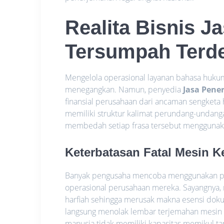
Realita Bisnis 
Tersumpah Terd
Mengelola operasional layanan bahasa huku
menegangkan. Namun, penyedia
Jasa Pene
finansial perusahaan dari ancaman sengketa
memiliki struktur kalimat perundang-undanga
membedah setiap frasa tersebut menggunakan 
Keterbatasan Fatal Mesin 
Banyak pengusaha mencoba menggunakan per
operasional perusahaan mereka. Sayangnya
harfiah sehingga merusak makna esensi doku
langsung menolak lembar terjemahan mesin 
manusia tidak memiliki kapasitas memikul ta