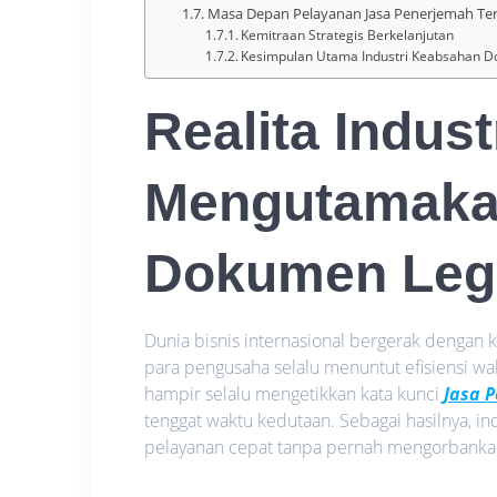
Masa Depan Pelayanan Jasa Penerjemah Te
Kemitraan Strategis Berkelanjutan
Kesimpulan Utama Industri Keabsahan 
Realita Indust
Mengutamak
Dokumen Leg
Dunia bisnis internasional bergerak dengan ke
para pengusaha selalu menuntut efisiensi w
hampir selalu mengetikkan kata kunci
Jasa 
tenggat waktu kedutaan. Sebagai hasilnya, i
pelayanan cepat tanpa pernah mengorbankan