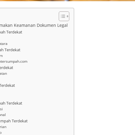
utamakan Keamanan Dokumen Legal
pah Terdekat
tara
ah Terdekat
om
ahtersumpah.com
Terdekat
atan
Terdekat
ah Terdekat
si
onal
umpah Terdekat
rian
p