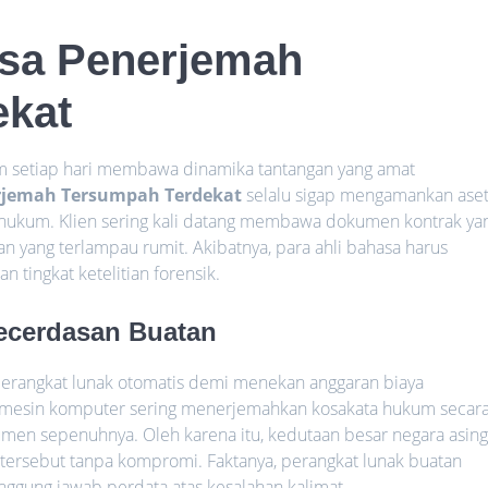
Jasa Penerjemah
ekat
m setiap hari membawa dinamika tantangan yang amat
rjemah Tersumpah Terdekat
selalu sigap mengamankan ase
 hukum. Klien sering kali datang membawa dokumen kontrak ya
n yang terlampau rumit. Akibatnya, para ahli bahasa harus
tingkat ketelitian forensik.
Kecerdasan Buatan
angkat lunak otomatis demi menekan anggaran biaya
, mesin komputer sering menerjemahkan kosakata hukum secar
men sepenuhnya. Oleh karena itu, kedutaan besar negara asin
tersebut tanpa kompromi. Faktanya, perangkat lunak buatan
nggung jawab perdata atas kesalahan kalimat.