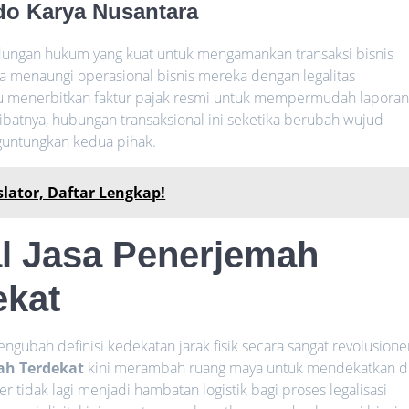
o Karya Nusantara
dungan hukum yang kuat untuk mengamankan transaksi bisnis
ara menaungi operasional bisnis mereka dengan legalitas
lu menerbitkan faktur pajak resmi untuk mempermudah lapora
kibatnya, hubungan transaksional ini seketika berubah wujud
nguntungkan kedua pihak.
lator, Daftar Lengkap!
al Jasa Penerjemah
ekat
gubah definisi kedekatan jarak fisik secara sangat revolusione
ah Terdekat
kini merambah ruang maya untuk mendekatkan di
r tidak lagi menjadi hambatan logistik bagi proses legalisasi