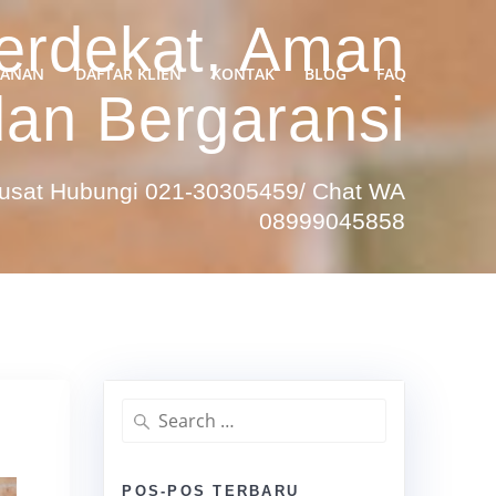
erdekat, Aman
YANAN
DAFTAR KLIEN
KONTAK
BLOG
FAQ
dan Bergaransi
Pusat Hubungi 021-30305459/ Chat WA
08999045858
Search
for:
POS-POS TERBARU