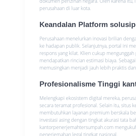
dokumen perizinan negara. Oleh karena itu, i
perusahaan di luar kota.
Keandalan Platform solusi
Perusahaan menelurkan inovasi brilian den
ke hadapan publik. Selanjutnya, portal ini m
respons yang kilat. Klien cukup mengunggah 
mendapatkan rincian estimasi biaya. Sebagai
memusingkan menjadi jauh lebih praktis da
Profesionalisme Tinggi ka
Melengkapi ekosistem digital mereka, peru
secara teramat profesional. Selain itu, situs
membutuhkan layanan premium berskala bes
investasi asing dengan tingkat akurasi tata 
kantorpenerjemahtersumpah.com mengukuhka
penerjemahan legal tingkat nasional.