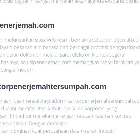
novasi digital ini sangat menyelamatkan agenda ekspansi bisnis
penerjemah.com
gan meluncurkan situs web resmi bernama solusipenerjemah.c
elayani pesanan alih bahasa dari berbagai provinsi dengan tingka
pindaian dokumen melalui surat elektronik untuk segera
 hasilnya, solusipenerjemah.com memangkas rantai birokrasi y
n sangat modern.
ntorpenerjemahtersumpah.com
sahaan juga mengelola platform kantorpenerjemahtersumpah.c
 kedua ini memfasilitasi kebutuhan klien korporasi yang
ar. Tim editor mereka menangani ratusan halaman kontrak
bahasa absolut. Dengan demikian,
n dominasi kuat perusahaan dalam ranah industri