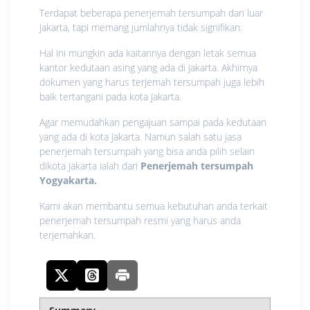
Terdapat beberapa penerjemah tersumpah dari luar
Jakarta, tapi memang jumlahnya tidak signifikan.
Hal ini mungkin ada kaitannya dengan letak semua
kantor kedutaan asing yang ada di Jakarta. Akhirnya
dokumen yang harus terjemah tersumpah juga lebih
baik tertangani pada kota Jakarta.
Agar memudahkan pengajuan sampai pada kedutaan
yang ada di kota Jakarta. Namun salah satu jasa
penerjemah tersumpah yang bisa anda pilih selain
dikota Jakarta ialah dari
Penerjemah tersumpah
Yogyakarta.
Kami akan membantu semua kebutuhan anda terkait
penerjemah tersumpah resmi yang harus anda
terjemahkan.