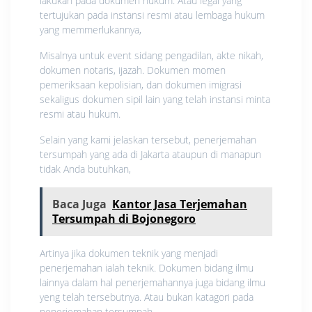
lakukan pada dokumen hukum. Atau legal yang
tertujukan pada instansi resmi atau lembaga hukum
yang memmerlukannya,
Misalnya untuk event sidang pengadilan, akte nikah,
dokumen notaris, ijazah. Dokumen momen
pemeriksaan kepolisian, dan dokumen imigrasi
sekaligus dokumen sipil lain yang telah instansi minta
resmi atau hukum.
Selain yang kami jelaskan tersebut, penerjemahan
tersumpah yang ada di Jakarta ataupun di manapun
tidak Anda butuhkan,
Baca Juga
Kantor Jasa Terjemahan
Tersumpah di Bojonegoro
Artinya jika dokumen teknik yang menjadi
penerjemahan ialah teknik. Dokumen bidang ilmu
lainnya dalam hal penerjemahannya juga bidang ilmu
yeng telah tersebutnya. Atau bukan katagori pada
penerjemahan tersumpah.