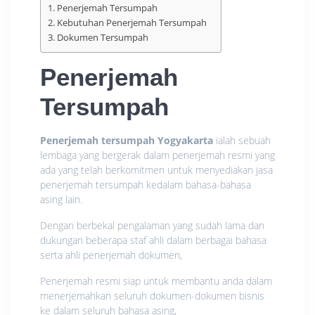
Penerjemah Tersumpah
Kebutuhan Penerjemah Tersumpah
Dokumen Tersumpah
Penerjemah
Tersumpah
Penerjemah tersumpah Yogyakarta
ialah sebuah
lembaga yang bergerak dalam penerjemah resmi yang
ada yang telah berkomitmen untuk menyediakan jasa
penerjemah tersumpah kedalam bahasa-bahasa
asing lain.
Dengan berbekal pengalaman yang sudah lama dan
dukungan beberapa staf ahli dalam berbagai bahasa
serta ahli penerjemah dokumen,
Penerjemah resmi siap untuk membantu anda dalam
menerjemahkan seluruh dokumen-dokumen bisnis
ke dalam seluruh bahasa asing,