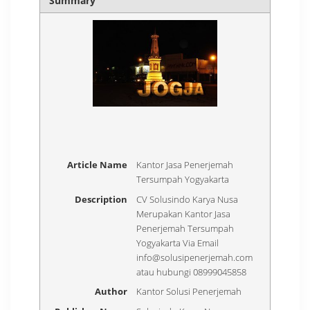
Summary
Article Name
Kantor Jasa Penerjemah
Tersumpah Yogyakarta
Description
CV Solusindo Karya Nusa
Merupakan Kantor Jasa
Penerjemah Tersumpah
Yogyakarta Via Email
info@solusipenerjemah.com
atau hubungi 08999045858
Author
Kantor Solusi Penerjemah