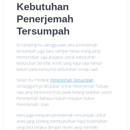
Kebutuhan
Penerjemah
Tersumpah
Di samping itu, penggunaan jasa penerjemah
tersumpah juga baru sampai hanya orang yang
memerlukan saja ataupun untuk kebutuhan-
kebutuhan bersifat resmi yang legal saja namun
belum pada konsumsi kebutuhan setiap saat.
Selain itu Predikat
Penerjemah Tersumpah
sesungguhnya ditujukan untuk Penerjemah Tulisan
saja yang berkonsentrasi pada bidang keahlian seerti
Penerjemah Bahasa Hukum maupun bukan
Penerjemah Lisan.
Kami juga melayani penerjemah tersumpah untuk
anda yang sedang membutuhkan hasil terjemahan
yang bisa terakui dengan resmi yang memiliki