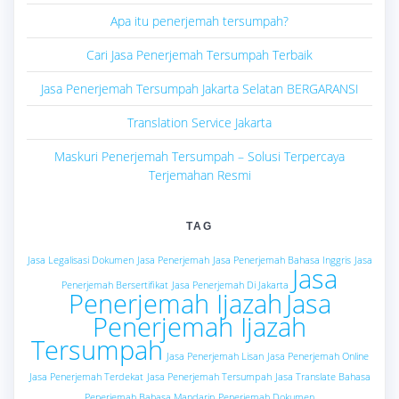
Apa itu penerjemah tersumpah?
Cari Jasa Penerjemah Tersumpah Terbaik
Jasa Penerjemah Tersumpah Jakarta Selatan BERGARANSI
Translation Service Jakarta
Maskuri Penerjemah Tersumpah – Solusi Terpercaya
Terjemahan Resmi
TAG
Jasa Legalisasi Dokumen
Jasa Penerjemah
Jasa Penerjemah Bahasa Inggris
Jasa
Jasa
Penerjemah Bersertifikat
Jasa Penerjemah Di Jakarta
Penerjemah Ijazah
Jasa
Penerjemah Ijazah
Tersumpah
Jasa Penerjemah Lisan
Jasa Penerjemah Online
Jasa Penerjemah Terdekat
Jasa Penerjemah Tersumpah
Jasa Translate Bahasa
Penerjemah Bahasa Mandarin
Penerjemah Dokumen