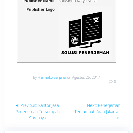
Publisher Name
Solusindo Karya Nusa
Publisher Logo
by
Harmoko Sarjana
on Agustus 25, 2017
0
Navigasi
Previous
Next
Previous:
Kantor Jasa
Next:
Penerjemah
post:
post:
pos
Penerjemah Tersumpah
Tersumpah Arab Jakarta
Surabaya