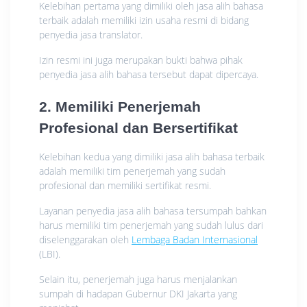
Kelebihan pertama yang dimiliki oleh jasa alih bahasa
terbaik adalah memiliki izin usaha resmi di bidang
penyedia jasa translator.
Izin resmi ini juga merupakan bukti bahwa pihak
penyedia jasa alih bahasa tersebut dapat dipercaya.
2. Memiliki Penerjemah
Profesional dan Bersertifikat
Kelebihan kedua yang dimiliki jasa alih bahasa terbaik
adalah memiliki tim penerjemah yang sudah
profesional dan memiliki sertifikat resmi.
Layanan penyedia jasa alih bahasa tersumpah bahkan
harus memiliki tim penerjemah yang sudah lulus dari
diselenggarakan oleh
Lembaga Badan Internasional
(LBI).
Selain itu, penerjemah juga harus menjalankan
sumpah di hadapan Gubernur DKI Jakarta yang