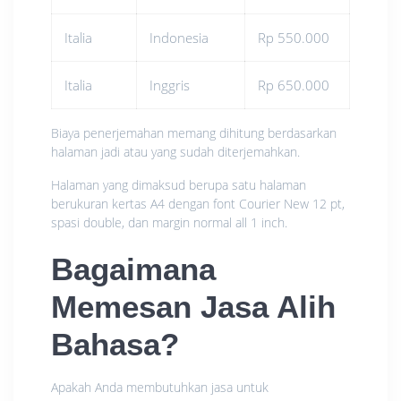
Italia
Indonesia
Rp 550.000
Italia
Inggris
Rp 650.000
Biaya penerjemahan memang dihitung berdasarkan
halaman jadi atau yang sudah diterjemahkan.
Halaman yang dimaksud berupa satu halaman
berukuran kertas A4 dengan font Courier New 12 pt,
spasi double, dan margin normal all 1 inch.
Bagaimana
Memesan Jasa Alih
Bahasa?
Apakah Anda membutuhkan jasa untuk