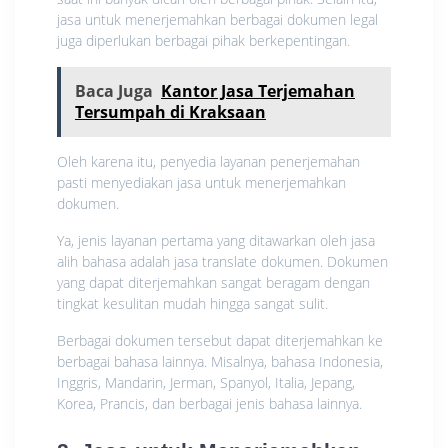
jasa untuk menerjemahkan berbagai dokumen legal
juga diperlukan berbagai pihak berkepentingan.
Baca Juga
Kantor Jasa Terjemahan
Tersumpah di Kraksaan
Oleh karena itu, penyedia layanan penerjemahan
pasti menyediakan jasa untuk menerjemahkan
dokumen.
Ya, jenis layanan pertama yang ditawarkan oleh jasa
alih bahasa adalah jasa translate dokumen. Dokumen
yang dapat diterjemahkan sangat beragam dengan
tingkat kesulitan mudah hingga sangat sulit.
Berbagai dokumen tersebut dapat diterjemahkan ke
berbagai bahasa lainnya. Misalnya, bahasa Indonesia,
Inggris, Mandarin, Jerman, Spanyol, Italia, Jepang,
Korea, Prancis, dan berbagai jenis bahasa lainnya.