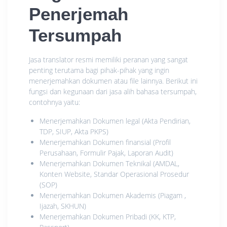
Penerjemah
Tersumpah
Jasa translator resmi memiliki peranan yang sangat
penting terutama bagi pihak-pihak yang ingin
menerjemahkan dokumen atau file lainnya. Berikut ini
fungsi dan kegunaan dari jasa alih bahasa tersumpah,
contohnya yaitu:
Menerjemahkan Dokumen legal (Akta Pendirian,
TDP, SIUP, Akta PKPS)
Menerjemahkan Dokumen finansial (Profil
Perusahaan, Formulir Pajak, Laporan Audit)
Menerjemahkan Dokumen Teknikal (AMDAL,
Konten Website, Standar Operasional Prosedur
(SOP)
Menerjemahkan Dokumen Akademis (Piagam ,
Ijazah, SKHUN)
Menerjemahkan Dokumen Pribadi (KK, KTP,