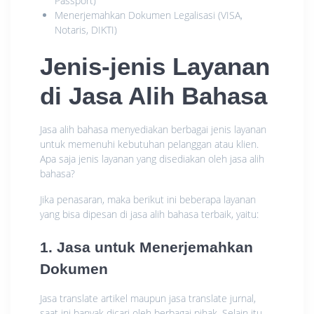
Passport)
Menerjemahkan Dokumen Legalisasi (VISA,
Notaris, DIKTI)
Jenis-jenis Layanan
di Jasa Alih Bahasa
Jasa alih bahasa menyediakan berbagai jenis layanan
untuk memenuhi kebutuhan pelanggan atau klien.
Apa saja jenis layanan yang disediakan oleh jasa alih
bahasa?
Jika penasaran, maka berikut ini beberapa layanan
yang bisa dipesan di jasa alih bahasa terbaik, yaitu:
1. Jasa untuk Menerjemahkan
Dokumen
Jasa translate artikel maupun jasa translate jurnal,
saat ini banyak dicari oleh berbagai pihak. Selain itu,