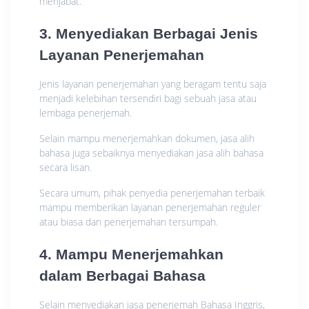
menjabat.
3. Menyediakan Berbagai Jenis
Layanan Penerjemahan
Jenis layanan penerjemahan yang beragam tentu saja
menjadi kelebihan tersendiri bagi sebuah jasa atau
lembaga penerjemah.
Selain mampu menerjemahkan dokumen, jasa alih
bahasa juga sebaiknya menyediakan jasa alih bahasa
secara lisan.
Secara umum, pihak penyedia penerjemahan terbaik
mampu memberikan layanan penerjemahan reguler
atau biasa dan penerjemahan tersumpah.
4. Mampu Menerjemahkan
dalam Berbagai Bahasa
Selain menyediakan jasa penerjemah Bahasa Inggris,