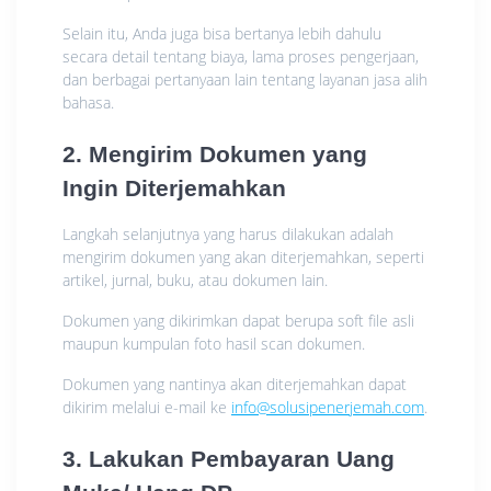
Selain itu, Anda juga bisa bertanya lebih dahulu
secara detail tentang biaya, lama proses pengerjaan,
dan berbagai pertanyaan lain tentang layanan jasa alih
bahasa.
2. Mengirim Dokumen yang
Ingin Diterjemahkan
Langkah selanjutnya yang harus dilakukan adalah
mengirim dokumen yang akan diterjemahkan, seperti
artikel, jurnal, buku, atau dokumen lain.
Dokumen yang dikirimkan dapat berupa soft file asli
maupun kumpulan foto hasil scan dokumen.
Dokumen yang nantinya akan diterjemahkan dapat
dikirim melalui e-mail ke
info@solusipenerjemah.com
.
3. Lakukan Pembayaran Uang