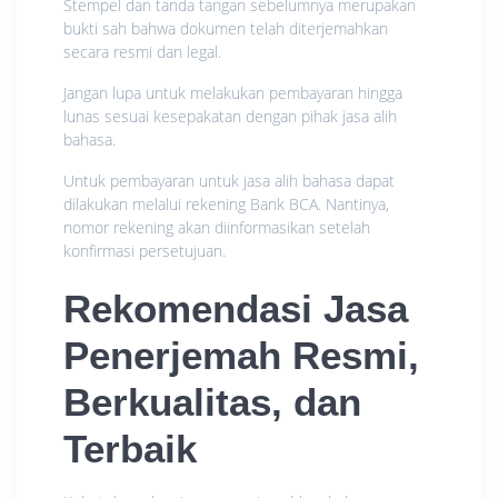
Stempel dan tanda tangan sebelumnya merupakan
bukti sah bahwa dokumen telah diterjemahkan
secara resmi dan legal.
Jangan lupa untuk melakukan pembayaran hingga
lunas sesuai kesepakatan dengan pihak jasa alih
bahasa.
Untuk pembayaran untuk jasa alih bahasa dapat
dilakukan melalui rekening Bank BCA. Nantinya,
nomor rekening akan diinformasikan setelah
konfirmasi persetujuan.
Rekomendasi Jasa
Penerjemah Resmi,
Berkualitas, dan
Terbaik