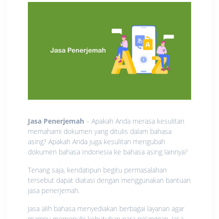
Jasa Penerjemah
– Apakah Anda merasa kesulitan
memahami dokumen yang ditulis dalam bahasa
asing? Apakah Anda juga kesulitan mengubah
dokumen bahasa Indonesia ke bahasa asing lainnya?
Tenang saja, kendatipun begitu permasalahan
tersebut dapat diatasi dengan menggunakan bantuan
jasa penerjemah.
Jasa alih bahasa menyediakan berbagai layanan agar
mampu memenuhi kebutuhan para pelanggan. Jasa