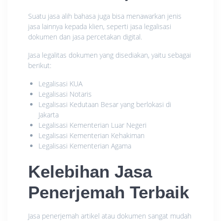
Suatu jasa alih bahasa juga bisa menawarkan jenis
jasa lainnya kepada klien, seperti jasa legalisasi
dokumen dan jasa percetakan digital.
Jasa legalitas dokumen yang disediakan, yaitu sebagai
berikut:
Legalisasi KUA
Legalisasi Notaris
Legalisasi Kedutaan Besar yang berlokasi di
Jakarta
Legalisasi Kementerian Luar Negeri
Legalisasi Kementerian Kehakiman
Legalisasi Kementerian Agama
Kelebihan Jasa
Penerjemah Terbaik
Jasa penerjemah artikel atau dokumen sangat mudah