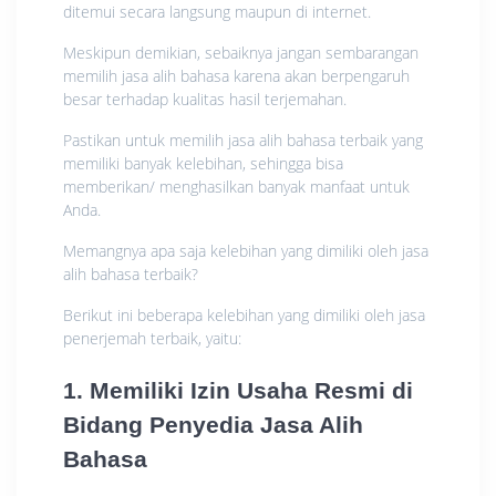
ditemui secara langsung maupun di internet.
Meskipun demikian, sebaiknya jangan sembarangan
memilih jasa alih bahasa karena akan berpengaruh
besar terhadap kualitas hasil terjemahan.
Pastikan untuk memilih jasa alih bahasa terbaik yang
memiliki banyak kelebihan, sehingga bisa
memberikan/ menghasilkan banyak manfaat untuk
Anda.
Memangnya apa saja kelebihan yang dimiliki oleh jasa
alih bahasa terbaik?
Berikut ini beberapa kelebihan yang dimiliki oleh jasa
penerjemah terbaik, yaitu:
1. Memiliki Izin Usaha Resmi di
Bidang Penyedia Jasa Alih
Bahasa