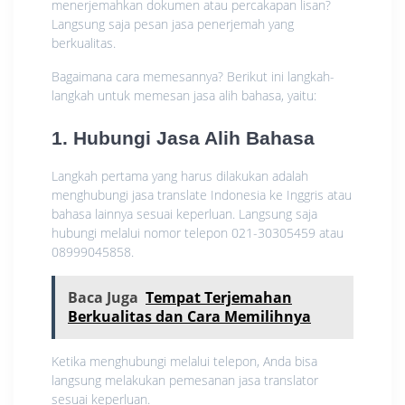
menerjemahkan dokumen atau percakapan lisan?
Langsung saja pesan jasa penerjemah yang
berkualitas.
Bagaimana cara memesannya? Berikut ini langkah-
langkah untuk memesan jasa alih bahasa, yaitu:
1. Hubungi Jasa Alih Bahasa
Langkah pertama yang harus dilakukan adalah
menghubungi jasa translate Indonesia ke Inggris atau
bahasa lainnya sesuai keperluan. Langsung saja
hubungi melalui nomor telepon 021-30305459 atau
08999045858.
Baca Juga
Tempat Terjemahan
Berkualitas dan Cara Memilihnya
Ketika menghubungi melalui telepon, Anda bisa
langsung melakukan pemesanan jasa translator
sesuai keperluan.