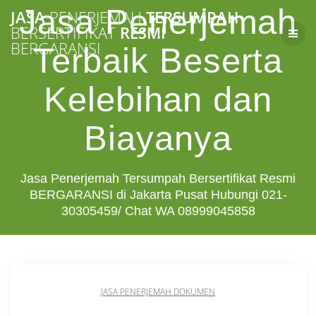
Skip
Jasa Penerjemah
JASA
PENERJEMAH
TERSUMPAH
to
BERSERTIFIKAT
RESMI
content
BERGARANSI
Terbaik Beserta
Kelebihan dan
Biayanya
Jasa Penerjemah Tersumpah Bersertifikat Resmi
BERGARANSI di Jakarta Pusat Hubungi 021-
30305459/ Chat WA 08999045858
JASA PENERJEMAH DOKUMEN