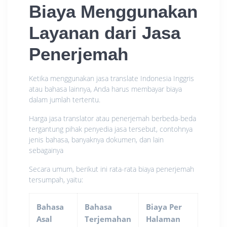
Biaya Menggunakan
Layanan dari Jasa
Penerjemah
Ketika menggunakan jasa translate Indonesia Inggris
atau bahasa lainnya, Anda harus membayar biaya
dalam jumlah tertentu.
Harga jasa translator atau penerjemah berbeda-beda
tergantung pihak penyedia jasa tersebut, contohnya
jenis bahasa, banyaknya dokumen, dan lain
sebagainya
Secara umum, berikut ini rata-rata biaya penerjemah
tersumpah, yaitu:
Bahasa
Bahasa
Biaya Per
Asal
Terjemahan
Halaman