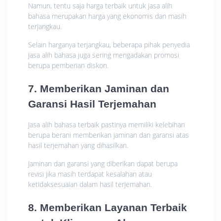
Namun, tentu saja harga terbaik untuk jasa alih
bahasa merupakan harga yang ekonomis dan masih
terjangkau.
Selain harganya terjangkau, beberapa pihak penyedia
jasa alih bahasa juga sering mengadakan promosi
berupa pemberian diskon.
7. Memberikan Jaminan dan
Garansi Hasil Terjemahan
Jasa alih bahasa terbaik pastinya memiliki kelebihan
berupa berani memberikan jaminan dan garansi atas
hasil terjemahan yang dihasilkan.
Jaminan dan garansi yang diberikan dapat berupa
revisi jika masih terdapat kesalahan atau
ketidaksesuaian dalam hasil terjemahan.
8. Memberikan Layanan Terbaik