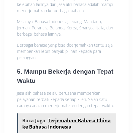
kelebihan lainnya dari jasa alih bahasa adalah mampu
menerjemahkan ke berbagai bahasa.
Misalnya, Bahasa Indonesia, Jepang, Mandarin,
Jerman, Perancis, Belanda, Korea, Spanyol, Italia, dan
berbagai bahasa lainnya.
Berbagai bahasa yang bisa diterjemahkan tentu saja
memberikan lebih banyak pilihan kepada para
pelanggan.
5. Mampu Bekerja dengan Tepat
Waktu
Jasa alih bahasa selalu berusaha memberikan
pelayanan terbaik kepada setiap klien. Salah satu
caranya adalah menerjemahkan dengan tepat waktu.
Baca Juga
Terjemahan Bahasa China
ke Bahasa Indonesia