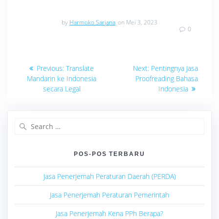
by
Harmoko Sarjana
on Mei 3, 2023
0
Navigasi
Previous
Next
Previous:
Translate
Next:
Pentingnya Jasa
post:
post:
pos
Mandarin ke Indonesia
Proofreading Bahasa
secara Legal
Indonesia
Search
for:
POS-POS TERBARU
Jasa Penerjemah Peraturan Daerah (PERDA)
Jasa Penerjemah Peraturan Pemerintah
Jasa Penerjemah Kena PPh Berapa?