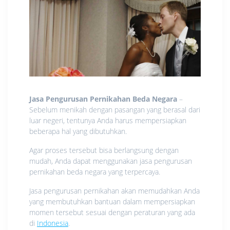
Jasa Pengurusan Pernikahan Beda Negara
–
Sebelum menikah dengan pasangan yang berasal dari
luar negeri, tentunya Anda harus mempersiapkan
beberapa hal yang dibutuhkan.
Agar proses tersebut bisa berlangsung dengan
mudah, Anda dapat menggunakan jasa pengurusan
pernikahan beda negara yang terpercaya.
Jasa pengurusan pernikahan akan memudahkan Anda
yang membutuhkan bantuan dalam mempersiapkan
momen tersebut sesuai dengan peraturan yang ada
di
Indonesia
.