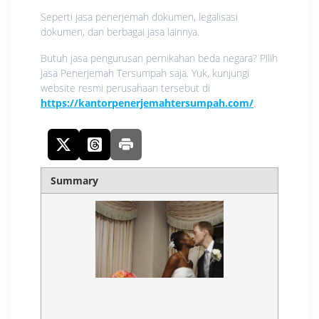
Seperti jasa penerjemah dokumen, legalisasi
dokumen, dan berbagai jasa lainnya.
Butuh jasa pengurusan pernikahan beda negara? Pilih
Jasa Penerjemah Tersumpah saja. Yuk, kunjungi
website resmi perusahaan tersebut di
https://kantorpenerjemahtersumpah.com/
.
Summary