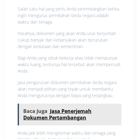
Salah satu hal yang perlu Anda pertimbangkan ketika
ingin mengurus pernikahan beda negara adalah
waktu dan tenaga.
Pasalnya, dokumen yang akan Anda urus berjumlah
cukup banyak dan kebanyakan akan berurusan
dengan kedutaan dan kementrian.
Bagi Anda yang sibuk bekerja atau tidak mempunyai
waktu luang, tentunya hal tersebut akan mempersulit
Anda.
Jasa pengurusan dokumen pernikahan beda negara
akan menjadi pilihan yang tepat untuk membantu
Anda mengurusnya dengan biaya yang terjangkau.
Baca Juga
Jasa Penerjemah
Dokumen Pertambangan
Anda jadi lebih menghemat waktu dan tenaga yang