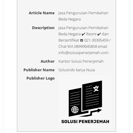
Article Name
Jasa Pengurusan Pernikahan
Beda Negara
Description
Jasa Pengurusan Pernikahan
Beda Negara ✔️ Resmi ✔️ dan
Bersertifikat ☎️ 021-30305459 /
Chat WA 08999045858 email
info@solusipenerjemah.com
Author
Kantor Solusi Penerjemah
Publisher Name
Solusndo karya Nusa
Publisher Logo