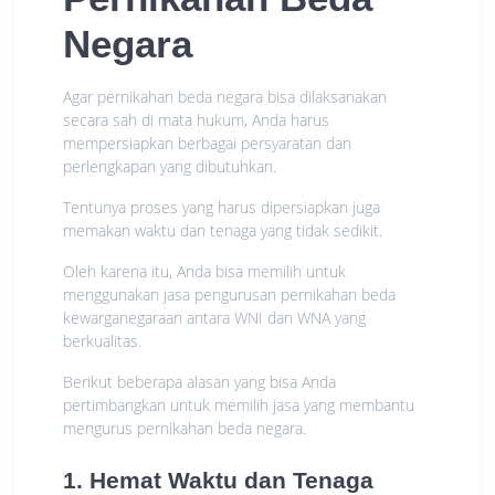
Negara
Agar pernikahan beda negara bisa dilaksanakan
secara sah di mata hukum, Anda harus
mempersiapkan berbagai persyaratan dan
perlengkapan yang dibutuhkan.
Tentunya proses yang harus dipersiapkan juga
memakan waktu dan tenaga yang tidak sedikit.
Oleh karena itu, Anda bisa memilih untuk
menggunakan jasa pengurusan pernikahan beda
kewarganegaraan antara WNI dan WNA yang
berkualitas.
Berikut beberapa alasan yang bisa Anda
pertimbangkan untuk memilih jasa yang membantu
mengurus pernikahan beda negara.
1. Hemat Waktu dan Tenaga