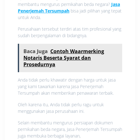
membantu mengurus pernikahan beda negara?
Jasa
Penerjemah Tersumpah
bisa jadi pilihan yang tepat
untuk Anda.
Perusahaan tersebut terdiri atas tim profesional yang
sudah berpengalaman di bidangnya.
Baca Juga
Contoh Waarmerking
Notaris Beserta Syarat dan
Prosedurnya
Anda tidak perlu khawatir dengan harga untuk jasa
yang kami tawarkan karena Jasa Penerjemah
Tersumpah akan memberikan penawaran terbaik.
Oleh karena itu, Anda tidak perlu ragu untuk
menggunakan jasa perusahaan ini.
Selain membantu mengurus persiapan dokumen
pernikahan beda negara, Jasa Penerjemah Tersumpah
juga membuka berbagai layanan,