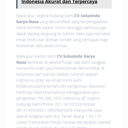
Indonesia Akurat dan Terpercaya
Maka bisa segera hubungi kami
CV Solusindo
Karya Nusa
yang bersertifikat yang berpengalaman
serta memiliki kantor resmi sehingga nantinya juga
dapat datang langsung ke kantor, kami juga memakai
email resmi dari domain sendiri yang bertujuan bagi
keamanan data anda semua.
Walaupun kantor kami
CV Solusindo Karya
Nusa
berlokasi di Jakarta Pusat, tapi kami sanggup
menerima order Jasa Penterjemah Bersertifikat di
Mulyorejo dari Kutisari bahkan seluruh wilayah
Indonesia order via email resmi kami
info@solusipenerjemah.com pengiriman dokumen
hardcopy hasil terjemahnya menggunakan jasa
pengiriman TIKI, JNE, POS Indonesia dll. Segera
Hubungi Kami Phone: 021-50102328 Mobile:
081314035858 / 08999045858 (Hanya WA saja)
alamat lengkap kami di Jl. Tanah Abang 1 No.11F
Lantai 3 Kelurahan Petojo Selatan Kecamatan Gambir