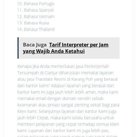
Bahasa Portugis
Bahasa Spanyol
Bahasa Vietnam
Bahasa Rusia
Bahasa Thailand
Baca Juga
Tarif Interpreter per Jam
yang Wajib Anda Ketahui
Kenapa jika Anda memerlukan Jasa Penterjemah
Tersumpah di Cianjur diharuskan memakai layanan
atau Jasa Translate Resmi di Karang Poh yang berasal
dari kantor kami? Adapun layanan yang berasal dari
kantor kami ini juga jauh lebih lebih aman, maka kami
memakai email dengan domain sendiri sebab
keamanan atau privasi sangat penting sekali bagi para
klien kami. Selanjutnya layanan dari kantor kami juga
jauh lebih Cepat, maka kami selalu berusaha untuk
memberi pelayanan yang cepat terhadap semua klien
kami. Layanan dari kantor kami ini juga lebih pas,
selain pelayanan yang cepat namun juga tepat dalam