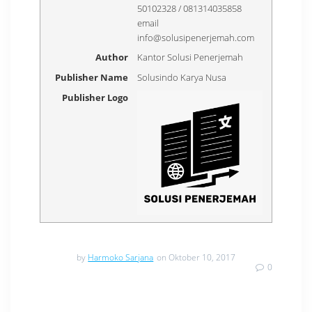
50102328 / 081314035858
email
info@solusipenerjemah.com
Author
Kantor Solusi Penerjemah
Publisher Name
Solusindo Karya Nusa
Publisher Logo
by
Harmoko Sarjana
on Oktober 10, 2017
0