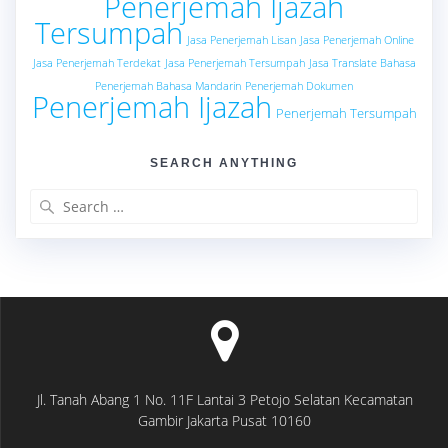
Penerjemah Ijazah
Tersumpah
Jasa Penerjemah Lisan
Jasa Penerjemah Online
Jasa Penerjemah Terdekat
Jasa Penerjemah Tersumpah
Jasa Translate Bahasa
Penerjemah Bahasa Mandarin
Penerjemah Dokumen
Penerjemah Ijazah
Penerjemah Tersumpah
SEARCH ANYTHING
Search
for:
Jl. Tanah Abang 1 No. 11F Lantai 3 Petojo Selatan Kecamatan
Gambir Jakarta Pusat 10160