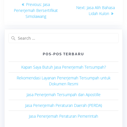
Navigasi
Previous
Previous:
Jasa
Next
Next:
Jasa Alih Bahasa
post:
pos
Penerjemah Bersertifikat
post:
Lidah Kulon
Simolawang
Search
for:
POS-POS TERBARU
Kapan Saya Butuh Jasa Penerjemah Tersumpah?
Rekomendasi Layanan Penerjemah Tersumpah untuk
Dokumen Resmi
Jasa Penerjemah Tersumpah dan Apostille
Jasa Penerjemah Peraturan Daerah (PERDA)
Jasa Penerjemah Peraturan Pemerintah