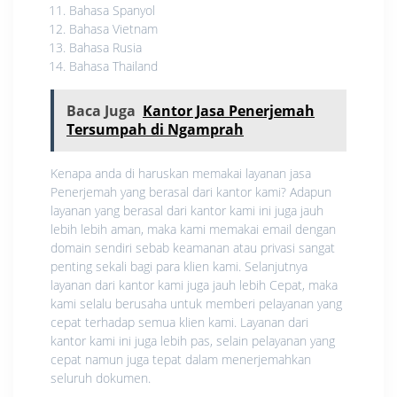
Bahasa Spanyol
Bahasa Vietnam
Bahasa Rusia
Bahasa Thailand
Baca Juga
Kantor Jasa Penerjemah
Tersumpah di Ngamprah
Kenapa anda di haruskan memakai layanan jasa
Penerjemah yang berasal dari kantor kami? Adapun
layanan yang berasal dari kantor kami ini juga jauh
lebih lebih aman, maka kami memakai email dengan
domain sendiri sebab keamanan atau privasi sangat
penting sekali bagi para klien kami. Selanjutnya
layanan dari kantor kami juga jauh lebih Cepat, maka
kami selalu berusaha untuk memberi pelayanan yang
cepat terhadap semua klien kami. Layanan dari
kantor kami ini juga lebih pas, selain pelayanan yang
cepat namun juga tepat dalam menerjemahkan
seluruh dokumen.