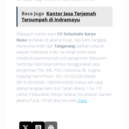
Baca Juga
Kantor Jasa Terjemah
Tersumpah di Indramayu
Walaupun kantor kami
CV Solusindo Karya
Nusa
berlokasi di Jakarta Pusat, tapi kami sanggup
menerima order dari
Tangerang
bahkan seluruh
wilayah Indonesia order via email resmi kami
info@solusipenerjemah.com pengiriman dokumen
hardcopy hasil terjemahnya menggunakan jasa
pengiriman TIKI, JNE, POS Indonesia dll. Segera
Hubungi Kami Phone: 021-50102328 Mobile:
081314035858 / 08999045858 (Hanya WA saja)
alamat lengkap kami di Jl. Tanah Abang 1 No.11F
Lantai 3 Kelurahan Petojo Selatan Kecamatan Gambir
Jakarta Pusat 10160 atau bisa klik
maps