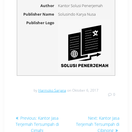
Author
Kantor Solusi Penerjemah
Publisher Name
Solusindo Karya Nusa
Publisher Logo
by
Harmoko Sarjana
on Oktober 6, 2017
0
Navigasi
Previous
Next
Previous:
Kantor Jasa
Next:
Kantor Jasa
post:
post:
pos
Terjemah Tersumpah di
Terjemah Tersumpah di
Cimahi
Cibinong