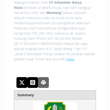
Walaupun kantor kami
CV Solusindo Karya
Nusa
berlokasi di Jakarta Pusat, tapi kami sanggup
menerima order dari
Menteng
bahkan seluruh
wilayah Indonesia order via email resmi kami
info@solusipenerjemah.com pengiriman dokumen
hardcopy hasil terjemahnya menggunakan jasa
pengiriman TIKI, JNE, POS Indonesia dll. Segera
Hubungi Kami Phone: 021-50102328 Mobile:
081314035858 / 08999045858 (Hanya WA saja)
alamat lengkap kami di Jl. Tanah Abang 1 No.11F
Lantai 3 Kelurahan Petojo Selatan Kecamatan Gambir
Jakarta Pusat 10160 atau bisa klik
maps
Summary