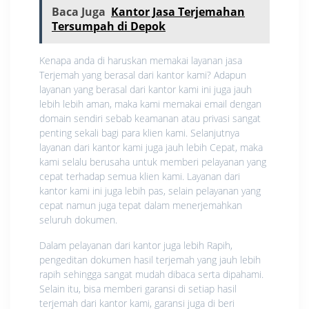
Baca Juga
Kantor Jasa Terjemahan
Tersumpah di Depok
Kenapa anda di haruskan memakai layanan jasa
Terjemah yang berasal dari kantor kami? Adapun
layanan yang berasal dari kantor kami ini juga jauh
lebih lebih aman, maka kami memakai email dengan
domain sendiri sebab keamanan atau privasi sangat
penting sekali bagi para klien kami. Selanjutnya
layanan dari kantor kami juga jauh lebih Cepat, maka
kami selalu berusaha untuk memberi pelayanan yang
cepat terhadap semua klien kami. Layanan dari
kantor kami ini juga lebih pas, selain pelayanan yang
cepat namun juga tepat dalam menerjemahkan
seluruh dokumen.
Dalam pelayanan dari kantor juga lebih Rapih,
pengeditan dokumen hasil terjemah yang jauh lebih
rapih sehingga sangat mudah dibaca serta dipahami.
Selain itu, bisa memberi garansi di setiap hasil
terjemah dari kantor kami, garansi juga di beri