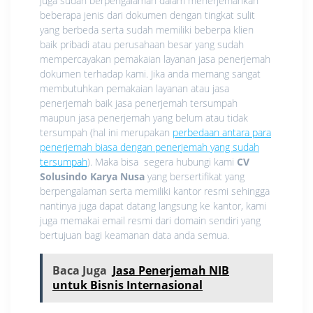
juga sudah berpengalaman dalam menerjemahkan
beberapa jenis dari dokumen dengan tingkat sulit
yang berbeda serta sudah memiliki beberpa klien
baik pribadi atau perusahaan besar yang sudah
mempercayakan pemakaian layanan jasa penerjemah
dokumen terhadap kami. Jika anda memang sangat
membutuhkan pemakaian layanan atau jasa
penerjemah baik jasa penerjemah tersumpah
maupun jasa penerjemah yang belum atau tidak
tersumpah (hal ini merupakan
perbedaan antara para
penerjemah biasa dengan penerjemah yang sudah
tersumpah
). Maka bisa segera hubungi kami
CV
Solusindo Karya Nusa
yang bersertifikat yang
berpengalaman serta memiliki kantor resmi sehingga
nantinya juga dapat datang langsung ke kantor, kami
juga memakai email resmi dari domain sendiri yang
bertujuan bagi keamanan data anda semua.
Baca Juga
Jasa Penerjemah NIB
untuk Bisnis Internasional