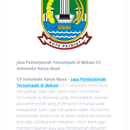
Jasa Penterjemah Tersumpah di Bekasi
CV
Solusindo Karya Nusa
CV Solusindo Karya Nusa –
Jasa Penterjemah
Tersumpah di Bekasi
–
CV Solusindo Karya Nusa
merupakan salah satu Kantor Jasa Terjemahan
Tersumpah di Wonosari yang menyediakan layanan
jasa penerjemah yang profesional terhadap pada
masyarakat. Kami juga merupakan salah satu kantor
penerjemah profesional di dalam bidang penerjemah
lisan atau penerjemah dokumen. Disini kami juga
memberi layanan atau jasa Penterjemah dokumen