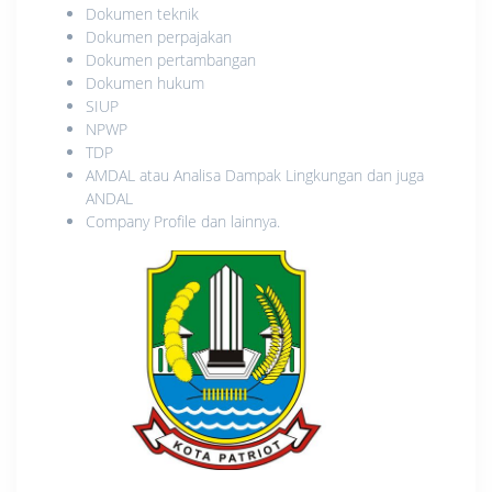
Dokumen teknik
Dokumen perpajakan
Dokumen pertambangan
Dokumen hukum
SIUP
NPWP
TDP
AMDAL atau Analisa Dampak Lingkungan dan juga
ANDAL
Company Profile dan lainnya.