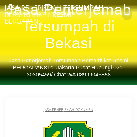
Skip
Jasa Penterjemah
JASA
PENERJEMAH
TERSUMPAH
to
BERSERTIFIKAT
RESMI
content
BERGARANSI
Tersumpah di
Bekasi
Jasa Penerjemah Tersumpah Bersertifikat Resmi
BERGARANSI di Jakarta Pusat Hubungi 021-
30305459/ Chat WA 08999045858
JASA PENERJEMAH DOKUMEN