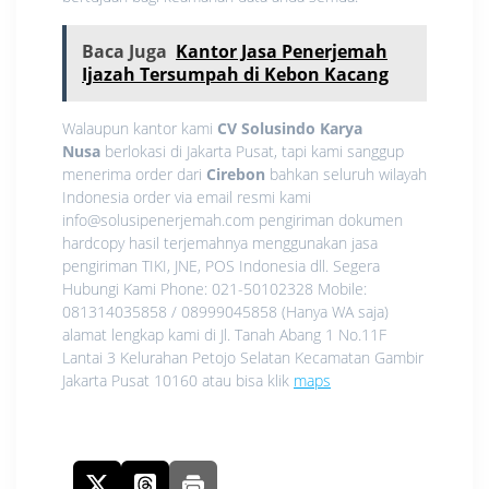
Baca Juga
Kantor Jasa Penerjemah
Ijazah Tersumpah di Kebon Kacang
Walaupun kantor kami
CV Solusindo Karya
Nusa
berlokasi di Jakarta Pusat, tapi kami sanggup
menerima order dari
Cirebon
bahkan seluruh wilayah
Indonesia order via email resmi kami
info@solusipenerjemah.com pengiriman dokumen
hardcopy hasil terjemahnya menggunakan jasa
pengiriman TIKI, JNE, POS Indonesia dll. Segera
Hubungi Kami Phone: 021-50102328 Mobile:
081314035858 / 08999045858 (Hanya WA saja)
alamat lengkap kami di Jl. Tanah Abang 1 No.11F
Lantai 3 Kelurahan Petojo Selatan Kecamatan Gambir
Jakarta Pusat 10160 atau bisa klik
maps