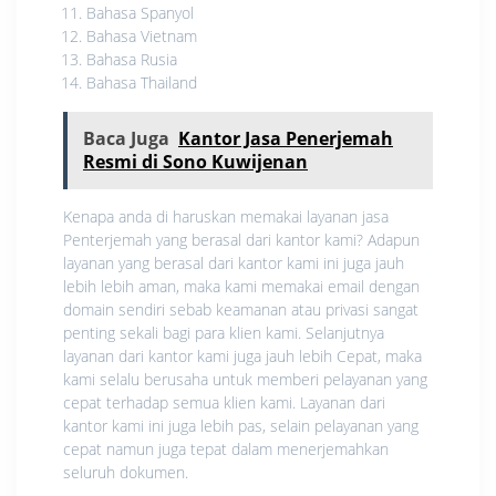
Bahasa Spanyol
Bahasa Vietnam
Bahasa Rusia
Bahasa Thailand
Baca Juga
Kantor Jasa Penerjemah
Resmi di Sono Kuwijenan
Kenapa anda di haruskan memakai layanan jasa
Penterjemah yang berasal dari kantor kami? Adapun
layanan yang berasal dari kantor kami ini juga jauh
lebih lebih aman, maka kami memakai email dengan
domain sendiri sebab keamanan atau privasi sangat
penting sekali bagi para klien kami. Selanjutnya
layanan dari kantor kami juga jauh lebih Cepat, maka
kami selalu berusaha untuk memberi pelayanan yang
cepat terhadap semua klien kami. Layanan dari
kantor kami ini juga lebih pas, selain pelayanan yang
cepat namun juga tepat dalam menerjemahkan
seluruh dokumen.