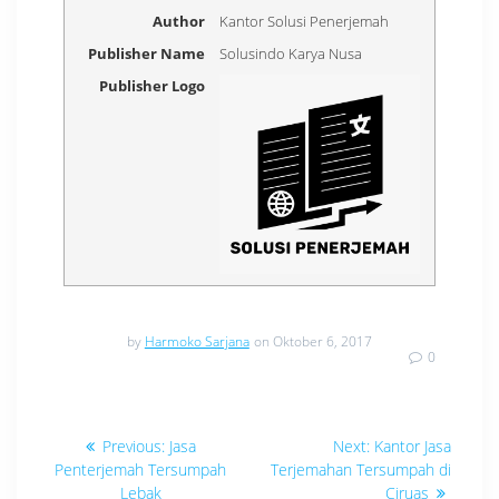
Author
Kantor Solusi Penerjemah
Publisher Name
Solusindo Karya Nusa
Publisher Logo
by
Harmoko Sarjana
on Oktober 6, 2017
0
Navigasi
Previous
Next
Previous:
Jasa
Next:
Kantor Jasa
post:
post:
pos
Penterjemah Tersumpah
Terjemahan Tersumpah di
Lebak
Ciruas