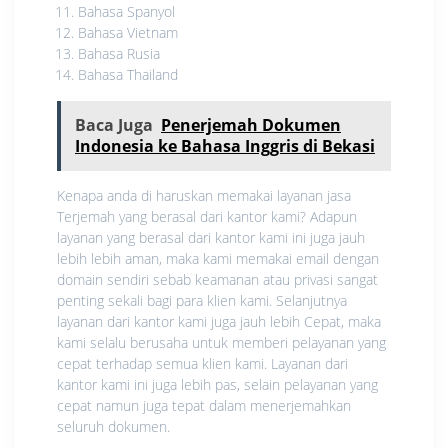
Bahasa Spanyol
Bahasa Vietnam
Bahasa Rusia
Bahasa Thailand
Baca Juga
Penerjemah Dokumen
Indonesia ke Bahasa Inggris di Bekasi
Kenapa anda di haruskan memakai layanan jasa
Terjemah yang berasal dari kantor kami? Adapun
layanan yang berasal dari kantor kami ini juga jauh
lebih lebih aman, maka kami memakai email dengan
domain sendiri sebab keamanan atau privasi sangat
penting sekali bagi para klien kami. Selanjutnya
layanan dari kantor kami juga jauh lebih Cepat, maka
kami selalu berusaha untuk memberi pelayanan yang
cepat terhadap semua klien kami. Layanan dari
kantor kami ini juga lebih pas, selain pelayanan yang
cepat namun juga tepat dalam menerjemahkan
seluruh dokumen.