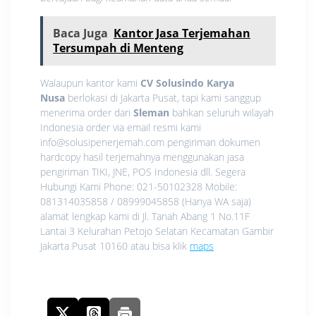
Baca Juga
Kantor Jasa Terjemahan
Tersumpah di Menteng
Walaupun kantor kami
CV Solusindo Karya
Nusa
berlokasi di Jakarta Pusat, tapi kami sanggup
menerima order dari
Sleman
bahkan seluruh wilayah
Indonesia order via email resmi kami
info@solusipenerjemah.com pengiriman dokumen
hardcopy hasil terjemahnya menggunakan jasa
pengiriman TIKI, JNE, POS Indonesia dll. Segera
Hubungi Kami Phone: 021-50102328 Mobile:
081314035858 / 08999045858 (Hanya WA saja)
alamat lengkap kami di Jl. Tanah Abang 1 No.11F
Lantai 3 Kelurahan Petojo Selatan Kecamatan Gambir
Jakarta Pusat 10160 atau bisa klik
maps