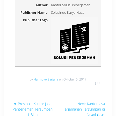
Author
Kantor Solusi Penerjemah
Publisher Name
Solusindo Karya Nusa
Publisher Logo
by
Harmoko Sarjana
on Oktober 6, 2017
0
Navigasi
Previous
Next
Previous:
Kantor Jasa
Next:
Kantor Jasa
post:
post:
pos
Penterjemah Tersumpah
Terjemahan Tersumpah di
di Blitar
Nganjuk