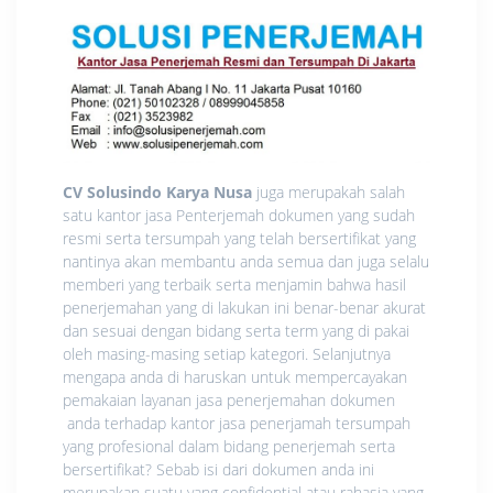
CV Solusindo Karya Nusa
juga merupakah salah
satu kantor jasa Penterjemah dokumen yang sudah
resmi serta tersumpah yang telah bersertifikat yang
nantinya akan membantu anda semua dan juga selalu
memberi yang terbaik serta menjamin bahwa hasil
penerjemahan yang di lakukan ini benar-benar akurat
dan sesuai dengan bidang serta term yang di pakai
oleh masing-masing setiap kategori. Selanjutnya
mengapa anda di haruskan untuk mempercayakan
pemakaian layanan jasa penerjemahan dokumen
anda terhadap kantor jasa penerjamah tersumpah
yang profesional dalam bidang penerjemah serta
bersertifikat? Sebab isi dari dokumen anda ini
merupakan suatu yang confidential atau rahasia yang