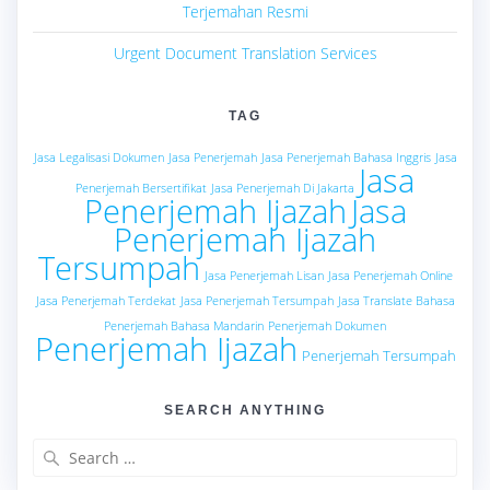
Terjemahan Resmi
Urgent Document Translation Services
TAG
Jasa Legalisasi Dokumen
Jasa Penerjemah
Jasa Penerjemah Bahasa Inggris
Jasa
Jasa
Penerjemah Bersertifikat
Jasa Penerjemah Di Jakarta
Penerjemah Ijazah
Jasa
Penerjemah Ijazah
Tersumpah
Jasa Penerjemah Lisan
Jasa Penerjemah Online
Jasa Penerjemah Terdekat
Jasa Penerjemah Tersumpah
Jasa Translate Bahasa
Penerjemah Bahasa Mandarin
Penerjemah Dokumen
Penerjemah Ijazah
Penerjemah Tersumpah
SEARCH ANYTHING
Search
for: