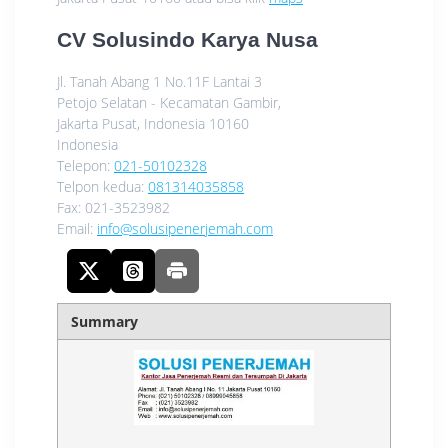
CV Solusindo Karya Nusa
Jl. Tanah Abang 1 No.11F Lantai 3
Petojo Selatan - Kecamatan Gambir,
Jakarta Pusat
,
Indonesia
10160
Indonesia
Telepon:
021-50102328
Telpon kedua:
081314035858
Fax:
021-3523982
Email:
info@solusipenerjemah.com
Summary