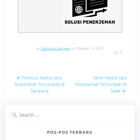
by
Harmoko Sarjana
on Oktober 6, 2017
0
Navigasi
Previous
Next
Previous:
Kantor Jasa
Next:
Kantor Jasa
post:
post:
pos
Terjemahan Tersumpah di
Penerjemah Tersumpah di
Sampang
Slawi
Search
for:
POS-POS TERBARU