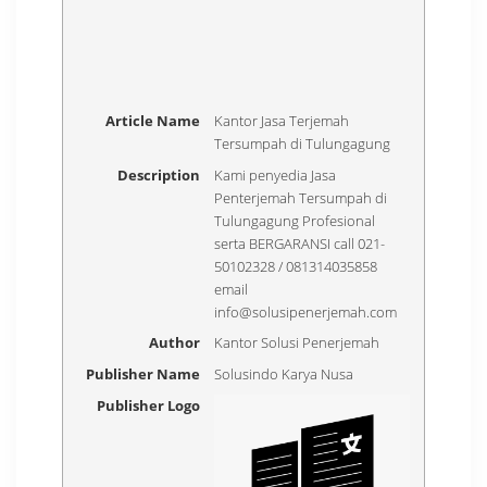
Article Name
Kantor Jasa Terjemah
Tersumpah di Tulungagung
Description
Kami penyedia Jasa
Penterjemah Tersumpah di
Tulungagung Profesional
serta BERGARANSI call 021-
50102328 / 081314035858
email
info@solusipenerjemah.com
Author
Kantor Solusi Penerjemah
Publisher Name
Solusindo Karya Nusa
Publisher Logo