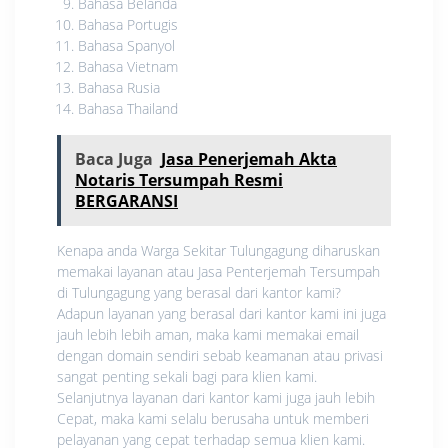
Bahasa Belanda
Bahasa Portugis
Bahasa Spanyol
Bahasa Vietnam
Bahasa Rusia
Bahasa Thailand
Baca Juga
Jasa Penerjemah Akta
Notaris Tersumpah Resmi
BERGARANSI
Kenapa anda Warga Sekitar Tulungagung diharuskan
memakai layanan atau Jasa Penterjemah Tersumpah
di Tulungagung yang berasal dari kantor kami?
Adapun layanan yang berasal dari kantor kami ini juga
jauh lebih lebih aman, maka kami memakai email
dengan domain sendiri sebab keamanan atau privasi
sangat penting sekali bagi para klien kami.
Selanjutnya layanan dari kantor kami juga jauh lebih
Cepat, maka kami selalu berusaha untuk memberi
pelayanan yang cepat terhadap semua klien kami.