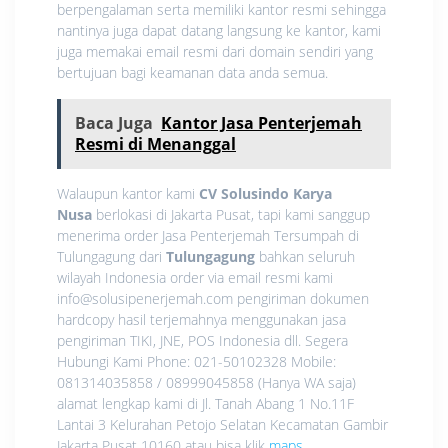
berpengalaman serta memiliki kantor resmi sehingga
nantinya juga dapat datang langsung ke kantor, kami
juga memakai email resmi dari domain sendiri yang
bertujuan bagi keamanan data anda semua.
Baca Juga
Kantor Jasa Penterjemah
Resmi di Menanggal
Walaupun kantor kami
CV Solusindo Karya
Nusa
berlokasi di Jakarta Pusat, tapi kami sanggup
menerima order Jasa Penterjemah Tersumpah di
Tulungagung dari
Tulungagung
bahkan seluruh
wilayah Indonesia order via email resmi kami
info@solusipenerjemah.com pengiriman dokumen
hardcopy hasil terjemahnya menggunakan jasa
pengiriman TIKI, JNE, POS Indonesia dll. Segera
Hubungi Kami Phone: 021-50102328 Mobile:
081314035858 / 08999045858 (Hanya WA saja)
alamat lengkap kami di Jl. Tanah Abang 1 No.11F
Lantai 3 Kelurahan Petojo Selatan Kecamatan Gambir
Jakarta Pusat 10160 atau bisa klik
maps