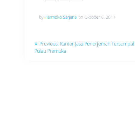
by
Harmoko Sarjana
on Oktober 6, 2017
Navigasi
Previous
Previous:
Kantor Jasa Penerjemah Tersumpah
post:
Pulau Pramuka
pos