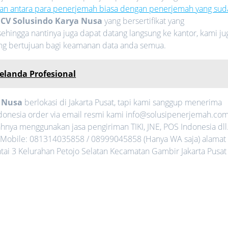
an antara para penerjemah biasa dengan penerjemah yang sud
i
CV Solusindo Karya Nusa
yang bersertifikat yang
ehingga nantinya juga dapat datang langsung ke kantor, kami ju
ang bertujuan bagi keamanan data anda semua.
Belanda Profesional
a Nusa
berlokasi di Jakarta Pusat, tapi kami sanggup menerima
ndonesia order via email resmi kami info@solusipenerjemah.co
nya menggunakan jasa pengiriman TIKI, JNE, POS Indonesia dll
Mobile: 081314035858 / 08999045858 (Hanya WA saja) alamat
ntai 3 Kelurahan Petojo Selatan Kecamatan Gambir Jakarta Pusat