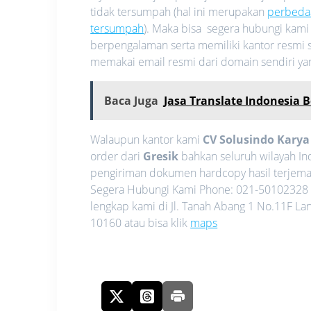
tidak tersumpah (hal ini merupakan
perbeda
tersumpah
). Maka bisa segera hubungi kam
berpengalaman serta memiliki kantor resmi s
memakai email resmi dari domain sendiri y
Baca Juga
Jasa Translate Indonesia 
Walaupun kantor kami
CV Solusindo Kary
order dari
Gresik
bahkan seluruh wilayah I
pengiriman dokumen hardcopy hasil terjemah
Segera Hubungi Kami Phone: 021-50102328 
lengkap kami di Jl. Tanah Abang 1 No.11F La
10160 atau bisa klik
maps