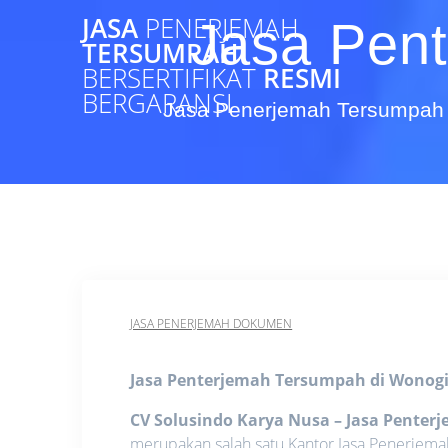
Skip
JASA
PENERJEMAH
Jasa Pent
to
TERSUMPAH
content
BERSERTIFIKAT
RESMI
BERGARANSI
Jasa Penerjemah Tersumpah 
JASA PENERJEMAH DOKUMEN
Jasa Penterjemah Tersumpah di Wonogi
CV Solusindo Karya Nusa – Jasa Penter
merupakan salah satu Kantor Jasa Penerjem