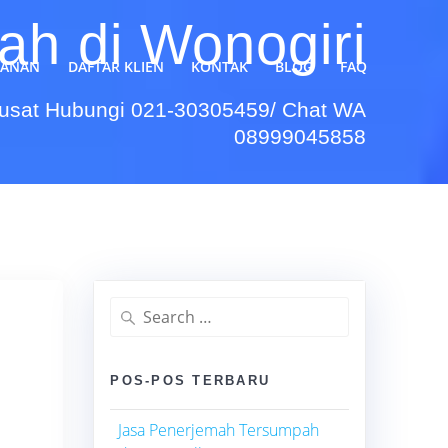
h di Wonogiri
YANAN
DAFTAR KLIEN
KONTAK
BLOG
FAQ
Pusat Hubungi 021-30305459/ Chat WA
08999045858
Search
for:
POS-POS TERBARU
Jasa Penerjemah Tersumpah