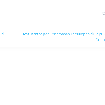
Next
 di
Next:
Kantor Jasa Terjemahan Tersumpah di Kepu
post:
Seri