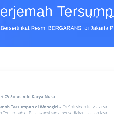
erjemah Tersumpa
HOME
LA
Bersertifikat Resmi BERGARANSI di Jakarta 
ri
CV Solusindo Karya Nusa
jemah Tersumpah di Wonogiri
–
CV Solusindo Karya Nusa
ah Tersumpah di Banyuwangi yang menyediakan layanan jasa