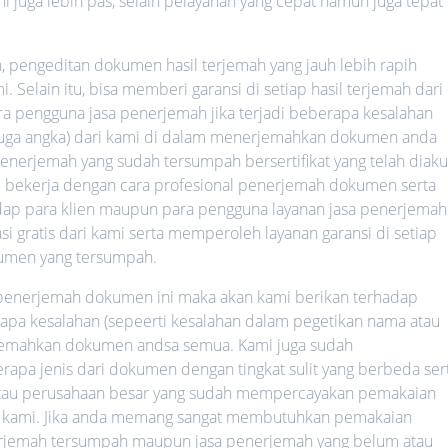
ni juga lebih pas, selain pelayanan yang cepat namun juga tepat
h, pengeditan dokumen hasil terjemah yang jauh lebih rapih
 Selain itu, bisa memberi garansi di setiap hasil terjemah dari
ara pengguna jasa penerjemah jika terjadi beberapa kesalahan
 juga angka) dari kami di dalam menerjemahkan dokumen anda
nerjemah yang sudah tersumpah bersertifikat yang telah diaku
lalu bekerja dengan cara profesional penerjemah dokumen serta
hadap para klien maupun para pengguna layanan jasa penerjemah
i gratis dari kami serta memperoleh layanan garansi di setiap
umen yang tersumpah.
a penerjemah dokumen ini maka akan kami berikan terhadap
rapa kesalahan (sepeerti kesalahan dalam pegetikan nama atau
rjemahkan dokumen andsa semua. Kami juga sudah
a jenis dari dokumen dengan tingkat sulit yang berbeda ser
 atau perusahaan besar yang sudah mempercayakan pemakaian
 kami. Jika anda memang sangat membutuhkan pemakaian
nerjemah tersumpah maupun jasa penerjemah yang belum atau