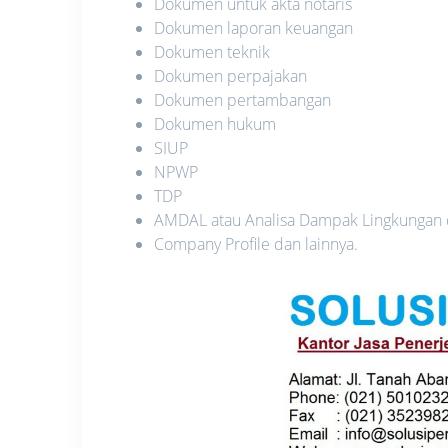
Dokumen untuk akta notaris
Dokumen laporan keuangan
Dokumen teknik
Dokumen perpajakan
Dokumen pertambangan
Dokumen hukum
SIUP
NPWP
TDP
AMDAL atau Analisa Dampak Lingkungan
Company Profile dan lainnya.