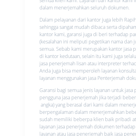
semua klien kami. Layanan dari kantor kami i
dalam menerjemahkan seluruh dokumen.
Dalam pelayanan dari kantor juga lebih Rapi
sehingga sangat mudah dibaca serta dipahami.
kantor kami, garansi juga di beri terhadap p
(kesalahan ini meliputi pegetikan nama dan
semua. Sebab kami merupakan kantor jasa pe
di kantor kedutaan, selain itu kami juga se
jasa penerjemah lisan atau interpreter ter
Anda juga bisa memperoleh layanan konsultas
layanan menggunakan jasa Penterjemah dok
Garansi bagi semua jenis layanan untuk jas
pengguna jasa penerjemah jika terjadi bebe
angka) yang berasal dari kami dalam mene
berpengalaman dalam menerjemahkan beberap
sudah memiliki beberpa klien baik pribadi
layanan jasa penerjemah dokumen terhadap
layanan atau jasa penerjemah baik jasa pe