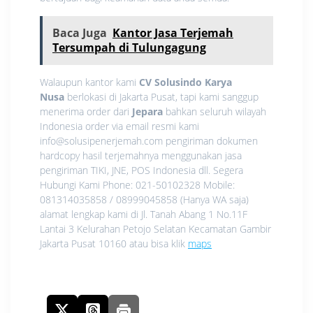
Baca Juga
Kantor Jasa Terjemah
Tersumpah di Tulungagung
Walaupun kantor kami
CV Solusindo Karya
Nusa
berlokasi di Jakarta Pusat, tapi kami sanggup
menerima order dari
Jepara
bahkan seluruh wilayah
Indonesia order via email resmi kami
info@solusipenerjemah.com pengiriman dokumen
hardcopy hasil terjemahnya menggunakan jasa
pengiriman TIKI, JNE, POS Indonesia dll. Segera
Hubungi Kami Phone: 021-50102328 Mobile:
081314035858 / 08999045858 (Hanya WA saja)
alamat lengkap kami di Jl. Tanah Abang 1 No.11F
Lantai 3 Kelurahan Petojo Selatan Kecamatan Gambir
Jakarta Pusat 10160 atau bisa klik
maps