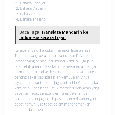
Bahasa Spanyol
Bahasa Vietnam
Bahasa Rusia
Bahasa Thailand
Baca Juga
Translate Mandarin ke
Indonesia secara Legal
Kenapa anda di haruskan memakai layanan jasa
Terjemah yang berasal dari kantor kami? Adapun
layanan yang berasal dari kantor kami ini juga jauh
lebih lebih aman, maka kami memakai email dengan
domain sendiri sebab keamanan atau privasi sangat
penting sekali bagi para klien kami. Selanjutnya
layanan dari kantor kami juga jauh lebih Cepat, maka
kami selalu berusaha untuk memberi pelayanan yang
cepat terhadap semua klien kami. Layanan dari
kantor kami ini juga lebih pas, selain pelayanan yang
cepat namun juga tepat dalam menerjemahkan
seluruh dokumen.