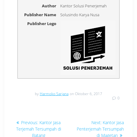
Author
Kantor Solusi Penerjemah
Publisher Name
Solusindo Karya Nusa
Publisher Logo
by
Harmoko Sarjana
on Oktober 6, 2017
0
Navigasi
Previous
Next
Previous:
Kantor Jasa
Next:
Kantor Jasa
post:
post:
pos
Terjemah Tersumpah di
Penterjemah Tersumpah
Batang
di Magetan