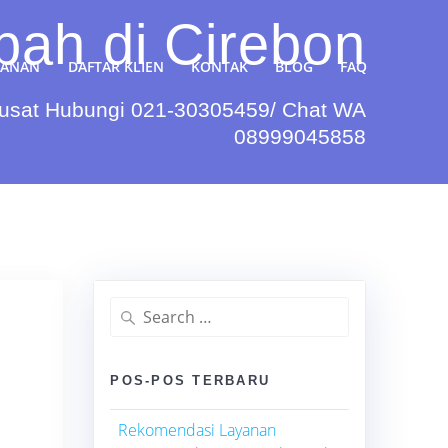
pah di Cirebon
YANAN
DAFTAR KLIEN
KONTAK
BLOG
FAQ
Pusat Hubungi 021-30305459/ Chat WA
08999045858
Search
for:
POS-POS TERBARU
Rekomendasi Layanan