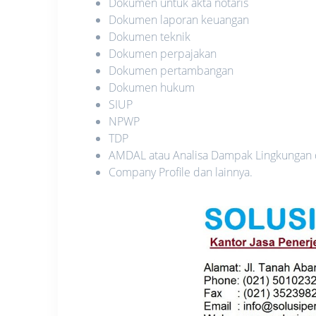
Dokumen untuk akta notaris
Dokumen laporan keuangan
Dokumen teknik
Dokumen perpajakan
Dokumen pertambangan
Dokumen hukum
SIUP
NPWP
TDP
AMDAL atau Analisa Dampak Lingkungan
Company Profile dan lainnya.