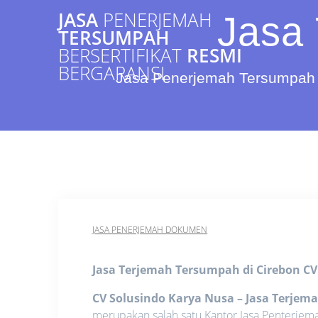
Skip
JASA
PENERJEMAH
Jasa 
to
TERSUMPAH
content
BERSERTIFIKAT
RESMI
BERGARANSI
Jasa Penerjemah Tersumpah 
JASA PENERJEMAH DOKUMEN
Jasa Terjemah Tersumpah di Cirebon
CV
CV Solusindo Karya Nusa – Jasa Terjem
merupakan salah satu Kantor Jasa Penterjem