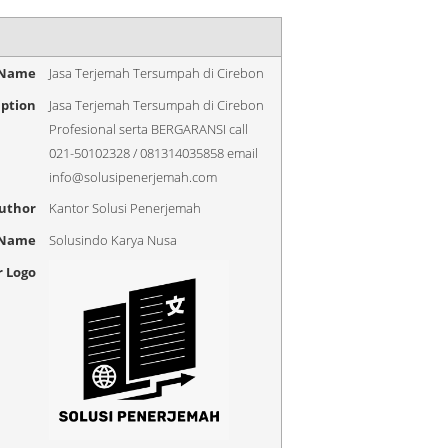
 Name
Jasa Terjemah Tersumpah di Cirebon
iption
Jasa Terjemah Tersumpah di Cirebon
Profesional serta BERGARANSI call
021-50102328 / 081314035858 email
info@solusipenerjemah.com
uthor
Kantor Solusi Penerjemah
 Name
Solusindo Karya Nusa
r Logo