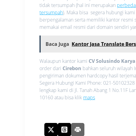
tidak tersumpah (hal ini merupakan
perbeda
tersumpah
). Maka bisa segera hubungi kam
berpengalaman serta memiliki kantor resmi s
memakai email resmi dari domain sendiri y
Baca Juga
Kantor Jasa Translate Bers
Walaupun kantor kami
CV Solusindo Kary
order dari
Cirebon
bahkan seluruh wilayah 
pengiriman dokumen hardcopy hasil terjemah
Segera Hubungi Kami Phone: 021-50102328 
lengkap kami di Jl. Tanah Abang 1 No.11F La
10160 atau bisa klik
maps