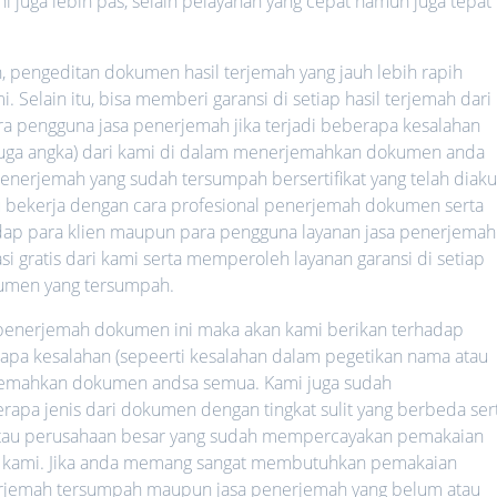
ni juga lebih pas, selain pelayanan yang cepat namun juga tepat
h, pengeditan dokumen hasil terjemah yang jauh lebih rapih
 Selain itu, bisa memberi garansi di setiap hasil terjemah dari
ara pengguna jasa penerjemah jika terjadi beberapa kesalahan
 juga angka) dari kami di dalam menerjemahkan dokumen anda
nerjemah yang sudah tersumpah bersertifikat yang telah diaku
lalu bekerja dengan cara profesional penerjemah dokumen serta
hadap para klien maupun para pengguna layanan jasa penerjemah
i gratis dari kami serta memperoleh layanan garansi di setiap
umen yang tersumpah.
a penerjemah dokumen ini maka akan kami berikan terhadap
rapa kesalahan (sepeerti kesalahan dalam pegetikan nama atau
rjemahkan dokumen andsa semua. Kami juga sudah
a jenis dari dokumen dengan tingkat sulit yang berbeda ser
 atau perusahaan besar yang sudah mempercayakan pemakaian
 kami. Jika anda memang sangat membutuhkan pemakaian
nerjemah tersumpah maupun jasa penerjemah yang belum atau