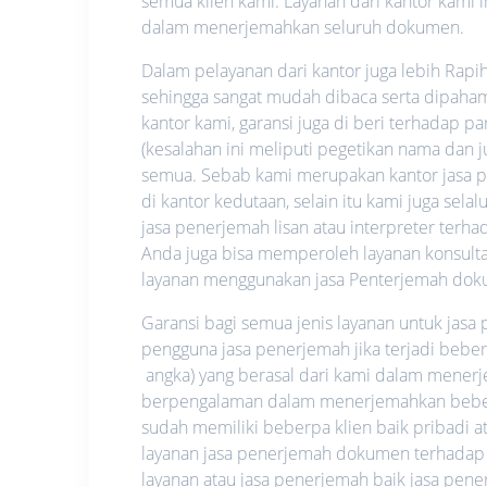
semua klien kami. Layanan dari kantor kami i
dalam menerjemahkan seluruh dokumen.
Dalam pelayanan dari kantor juga lebih Rapi
sehingga sangat mudah dibaca serta dipahami.
kantor kami, garansi juga di beri terhadap p
(kesalahan ini meliputi pegetikan nama dan
semua. Sebab kami merupakan kantor jasa pe
di kantor kedutaan, selain itu kami juga se
jasa penerjemah lisan atau interpreter ter
Anda juga bisa memperoleh layanan konsultas
layanan menggunakan jasa Penterjemah dok
Garansi bagi semua jenis layanan untuk jas
pengguna jasa penerjemah jika terjadi bebe
angka) yang berasal dari kami dalam mene
berpengalaman dalam menerjemahkan beberap
sudah memiliki beberpa klien baik pribadi
layanan jasa penerjemah dokumen terhadap
layanan atau jasa penerjemah baik jasa pe