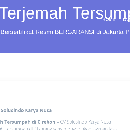
Terjemah Tersum
HOME
LA
Bersertifikat Resmi BERGARANSI di Jakarta 
 Solusindo Karya Nusa
ah Tersumpah di Cirebon
–
CV Solusindo Karya Nusa
ah Tersumpah di Cikarang yang menyediakan layanan jasa