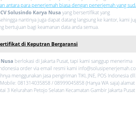
an antara para penerjemah biasa dengan penerjemah yang sud
i
CV Solusindo Karya Nusa
yang bersertifikat yang
ehingga nantinya juga dapat datang langsung ke kantor, kami ju
ang bertujuan bagi keamanan data anda semua.
ertifikat di Keputran Bergaransi
a Nusa
berlokasi di Jakarta Pusat, tapi kami sanggup menerima
Indonesia order via email resmi kami info@solusipenerjemah.c
nya menggunakan jasa pengiriman TIKI, JNE, POS Indonesia dll
Mobile: 081314035858 / 08999045858 (Hanya WA saja) alamat
ntai 3 Kelurahan Petojo Selatan Kecamatan Gambir Jakarta Pusat