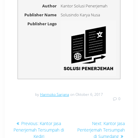
Author
Kantor Solusi Penerjemah
Publisher Name
Solusindo Karya Nusa
Publisher Logo
by
Harmoko Sarjana
on Oktober 6, 2017
0
Navigasi
Previous
Next
Previous:
Kantor Jasa
Next:
Kantor Jasa
post:
post:
pos
Penerjemah Tersumpah di
Penterjemah Tersumpah
Kediri
di Sumedang