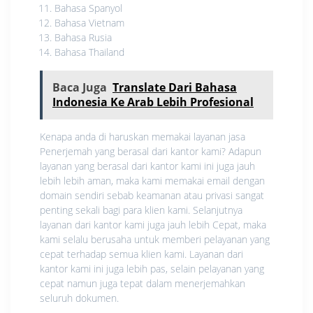
Bahasa Spanyol
Bahasa Vietnam
Bahasa Rusia
Bahasa Thailand
Baca Juga
Translate Dari Bahasa
Indonesia Ke Arab Lebih Profesional
Kenapa anda di haruskan memakai layanan jasa
Penerjemah yang berasal dari kantor kami? Adapun
layanan yang berasal dari kantor kami ini juga jauh
lebih lebih aman, maka kami memakai email dengan
domain sendiri sebab keamanan atau privasi sangat
penting sekali bagi para klien kami. Selanjutnya
layanan dari kantor kami juga jauh lebih Cepat, maka
kami selalu berusaha untuk memberi pelayanan yang
cepat terhadap semua klien kami. Layanan dari
kantor kami ini juga lebih pas, selain pelayanan yang
cepat namun juga tepat dalam menerjemahkan
seluruh dokumen.