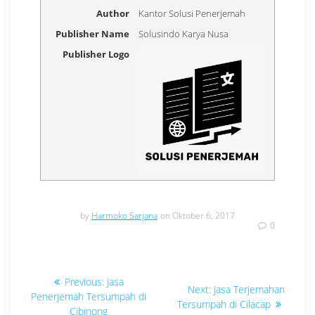
Author
Kantor Solusi Penerjemah
Publisher Name
Solusindo Karya Nusa
Publisher Logo
by
Harmoko Sarjana
on Oktober 6, 2017
0
Navigasi
Previous
Previous:
Jasa
Next
Next:
Jasa Terjemahan
post:
pos
Penerjemah Tersumpah di
post:
Tersumpah di Cilacap
Cibinong