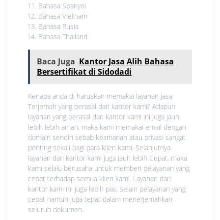
Bahasa Spanyol
Bahasa Vietnam
Bahasa Rusia
Bahasa Thailand
Baca Juga
Kantor Jasa Alih Bahasa
Bersertifikat di Sidodadi
Kenapa anda di haruskan memakai layanan jasa
Terjemah yang berasal dari kantor kami? Adapun
layanan yang berasal dari kantor kami ini juga jauh
lebih lebih aman, maka kami memakai email dengan
domain sendiri sebab keamanan atau privasi sangat
penting sekali bagi para klien kami. Selanjutnya
layanan dari kantor kami juga jauh lebih Cepat, maka
kami selalu berusaha untuk memberi pelayanan yang
cepat terhadap semua klien kami. Layanan dari
kantor kami ini juga lebih pas, selain pelayanan yang
cepat namun juga tepat dalam menerjemahkan
seluruh dokumen.