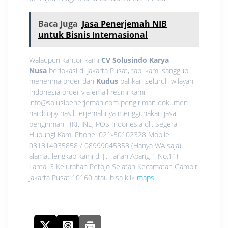
Baca Juga
Jasa Penerjemah NIB
untuk Bisnis Internasional
Walaupun kantor kami
CV Solusindo Karya
Nusa
berlokasi di Jakarta Pusat, tapi kami sanggup
menerima order dari
Kudus
bahkan seluruh wilayah
Indonesia order via email resmi kami
info@solusipenerjemah.com pengiriman dokumen
hardcopy hasil terjemahnya menggunakan jasa
pengiriman TIKI, JNE, POS Indonesia dll. Segera
Hubungi Kami Phone: 021-50102328 Mobile:
081314035858 / 08999045858 (Hanya WA saja)
alamat lengkap kami di Jl. Tanah Abang 1 No.11F
Lantai 3 Kelurahan Petojo Selatan Kecamatan Gambir
Jakarta Pusat 10160 atau bisa klik
maps