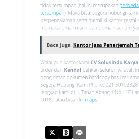
tidak tersumpah (hal ini merupakan
perbeda
tersumpah
). Maka bisa segera hubungi kam
berpengalaman serta memiliki kantor resmi s
memakai email resmi dari domain sendiri y
Baca Juga
Kantor Jasa Penerjemah 
Walaupun kantor kami
CV Solusindo Kary
order dari
Kendal
bahkan seluruh wilayah I
pengiriman dokumen hardcopy hasil terjemah
Segera Hubungi Kami Phone: 021-50102328 
lengkap kami di Jl. Tanah Abang 1 No.11F La
10160 atau bisa klik
maps