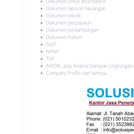
Dokumen untuk akta notaris
Dokumen laporan keuangan
Dokumen teknik
Dokumen perpajakan
Dokumen pertambangan
Dokumen hukum
SIUP
NPWP
TDP
AMDAL atau Analisa Dampak Lingkungan
Company Profile dan lainnya.