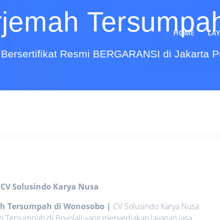
rjemah Tersumpa
HOME
LA
Bersertifikat Resmi BERGARANSI di Jakarta 
o
CV Solusindo Karya Nusa
mah Tersumpah di Wonosobo
|
CV Solusindo Karya Nusa
h Tersumpah di Boyolali yang menyediakan layanan jasa