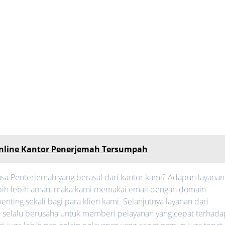
Online Kantor Penerjemah Tersumpah
sa Penterjemah yang berasal dari kantor kami? Adapun layanan
 lebih lebih aman, maka kami memakai email dengan domain
nting sekali bagi para klien kami. Selanjutnya layanan dari
mi selalu berusaha untuk memberi pelayanan yang cepat terhada