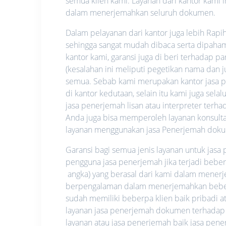
semua klien kami. Layanan dari kantor kami i
dalam menerjemahkan seluruh dokumen.
Dalam pelayanan dari kantor juga lebih Rapi
sehingga sangat mudah dibaca serta dipahami.
kantor kami, garansi juga di beri terhadap p
(kesalahan ini meliputi pegetikan nama dan
semua. Sebab kami merupakan kantor jasa pe
di kantor kedutaan, selain itu kami juga se
jasa penerjemah lisan atau interpreter ter
Anda juga bisa memperoleh layanan konsultas
layanan menggunakan jasa Penerjemah dok
Garansi bagi semua jenis layanan untuk jas
pengguna jasa penerjemah jika terjadi bebe
angka) yang berasal dari kami dalam mene
berpengalaman dalam menerjemahkan beberap
sudah memiliki beberpa klien baik pribadi
layanan jasa penerjemah dokumen terhadap
layanan atau jasa penerjemah baik jasa pe