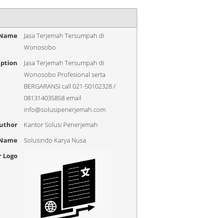
 Name
Jasa Terjemah Tersumpah di
Wonosobo
iption
Jasa Terjemah Tersumpah di
Wonosobo Profesional serta
BERGARANSI call 021-50102328 /
081314035858 email
info@solusipenerjemah.com
uthor
Kantor Solusi Penerjemah
 Name
Solusindo Karya Nusa
r Logo