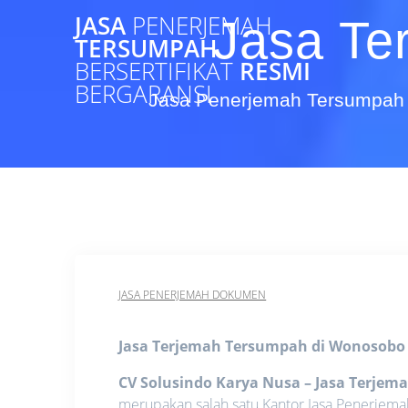
Skip
JASA
PENERJEMAH
Jasa Te
to
TERSUMPAH
content
BERSERTIFIKAT
RESMI
BERGARANSI
Jasa Penerjemah Tersumpah 
JASA PENERJEMAH DOKUMEN
Jasa Terjemah Tersumpah di Wonosob
CV Solusindo Karya Nusa – Jasa Terje
merupakan salah satu Kantor Jasa Penerjema