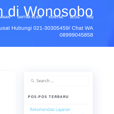
h di Wonosobo
YANAN
DAFTAR KLIEN
KONTAK
BLOG
FAQ
Pusat Hubungi 021-30305459/ Chat WA
08999045858
Search
for:
POS-POS TERBARU
Rekomendasi Layanan