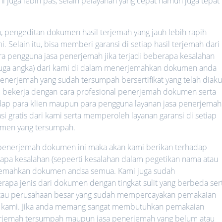
ni juga lebih pas, selain pelayanan yang cepat namun juga tepat
h, pengeditan dokumen hasil terjemah yang jauh lebih rapih
 Selain itu, bisa memberi garansi di setiap hasil terjemah dari
ara pengguna jasa penerjemah jika terjadi beberapa kesalahan
 juga angka) dari kami di dalam menerjemahkan dokumen anda
nerjemah yang sudah tersumpah bersertifikat yang telah diaku
lalu bekerja dengan cara profesional penerjemah dokumen serta
hadap para klien maupun para pengguna layanan jasa penerjemah
i gratis dari kami serta memperoleh layanan garansi di setiap
umen yang tersumpah.
a penerjemah dokumen ini maka akan kami berikan terhadap
rapa kesalahan (sepeerti kesalahan dalam pegetikan nama atau
rjemahkan dokumen andsa semua. Kami juga sudah
a jenis dari dokumen dengan tingkat sulit yang berbeda ser
 atau perusahaan besar yang sudah mempercayakan pemakaian
 kami. Jika anda memang sangat membutuhkan pemakaian
nerjemah tersumpah maupun jasa penerjemah yang belum atau