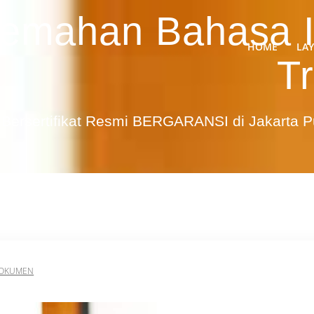
jemahan Bahasa I
HOME
LA
Tr
Bersertifikat Resmi BERGARANSI di Jakarta 
DOKUMEN