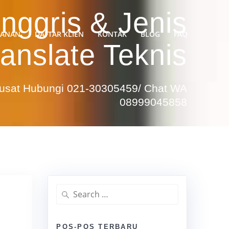
nggris & Jenis
YANAN
DAFTAR KLIEN
KONTAK
BLOG
FAQ
anslate Teknis
Pusat Hubungi 021-30305459/ Chat WA
08999045858
Search
for:
POS-POS TERBARU