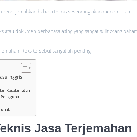
 menerjemahkan bahasa teknis seseorang akan menemukan
ks atau dokumen berbahasa asing yang sangat sulit orang paha
memahami teks tersebut sangatlah penting.
asa Inggris
dan Keselamatan
n Pengguna
 Lunak
Teknis
Jasa Terjemahan