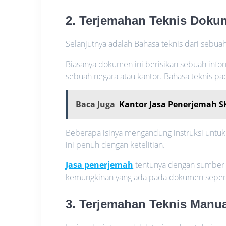
2. Terjemahan Teknis Doku
Selanjutnya adalah Bahasa teknis dari sebu
Biasanya dokumen ini berisikan sebuah info
sebuah negara atau kantor. Bahasa teknis pa
Baca Juga
Kantor Jasa Penerjemah 
Beberapa isinya mengandung instruksi unt
ini penuh dengan ketelitian.
Jasa penerjemah
tentunya dengan sumber
kemungkinan yang ada pada dokumen seperti 
3. Terjemahan Teknis Manu