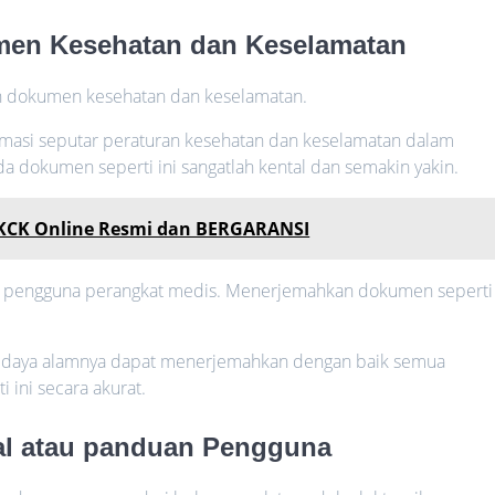
men Kesehatan dan Keselamatan
ah dokumen kesehatan dan keselamatan.
rmasi seputar peraturan kesehatan dan keselamatan dalam
da dokumen seperti ini sangatlah kental dan semakin yakin.
SKCK Online Resmi dan BERGARANSI
uk pengguna perangkat medis. Menerjemahkan dokumen seperti
 daya alamnya dapat menerjemahkan dengan baik semua
ini secara akurat.
al atau panduan Pengguna