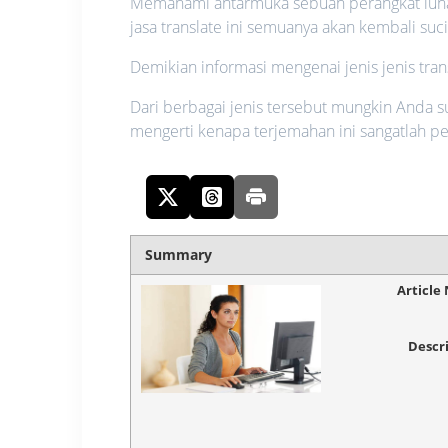
Memahami antarmuka sebuah perangkat luna
jasa translate ini semuanya akan kembali suci
Demikian informasi mengenai jenis jenis tran
Dari berbagai jenis tersebut mungkin Anda
mengerti kenapa terjemahan ini sangatlah pe
Summary
Article
Descr