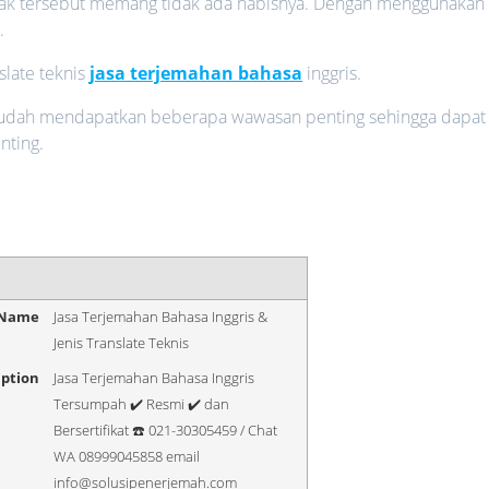
k tersebut memang tidak ada habisnya. Dengan menggunakan
.
slate teknis
jasa terjemahan bahasa
inggris.
 sudah mendapatkan beberapa wawasan penting sehingga dapat
nting.
 Name
Jasa Terjemahan Bahasa Inggris &
Jenis Translate Teknis
iption
Jasa Terjemahan Bahasa Inggris
Tersumpah ✔️ Resmi ✔️ dan
Bersertifikat ☎️ 021-30305459 / Chat
WA 08999045858 email
info@solusipenerjemah.com