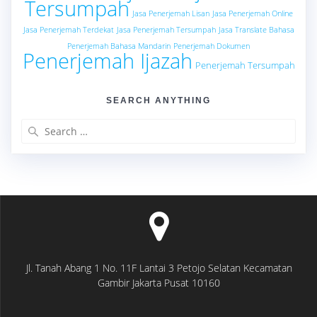
Tersumpah
Jasa Penerjemah Lisan
Jasa Penerjemah Online
Jasa Penerjemah Terdekat
Jasa Penerjemah Tersumpah
Jasa Translate Bahasa
Penerjemah Bahasa Mandarin
Penerjemah Dokumen
Penerjemah Ijazah
Penerjemah Tersumpah
SEARCH ANYTHING
Search
for:
Jl. Tanah Abang 1 No. 11F Lantai 3 Petojo Selatan Kecamatan
Gambir Jakarta Pusat 10160