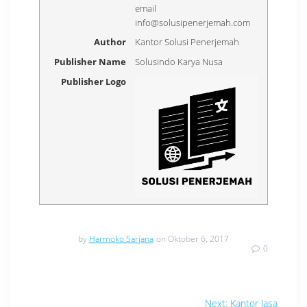
email
info@solusipenerjemah.com
Author
Kantor Solusi Penerjemah
Publisher Name
Solusindo Karya Nusa
Publisher Logo
by
Harmoko Sarjana
on Oktober 6, 2017
0
Navigasi
Next
Next:
Kantor Jasa