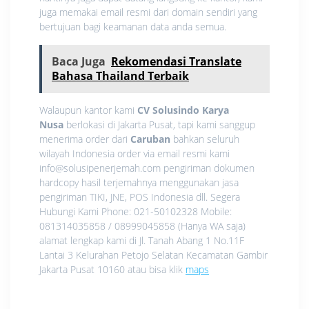
juga memakai email resmi dari domain sendiri yang
bertujuan bagi keamanan data anda semua.
Baca Juga
Rekomendasi Translate
Bahasa Thailand Terbaik
Walaupun kantor kami
CV Solusindo Karya
Nusa
berlokasi di Jakarta Pusat, tapi kami sanggup
menerima order dari
Caruban
bahkan seluruh
wilayah Indonesia order via email resmi kami
info@solusipenerjemah.com pengiriman dokumen
hardcopy hasil terjemahnya menggunakan jasa
pengiriman TIKI, JNE, POS Indonesia dll. Segera
Hubungi Kami Phone: 021-50102328 Mobile:
081314035858 / 08999045858 (Hanya WA saja)
alamat lengkap kami di Jl. Tanah Abang 1 No.11F
Lantai 3 Kelurahan Petojo Selatan Kecamatan Gambir
Jakarta Pusat 10160 atau bisa klik
maps