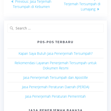
Previous
Previous:
Jasa Terjemah
post:
pos
Terjemah Tersumpah di
post:
Tersumpah di Kebumen
Lumajang
Search
for:
POS-POS TERBARU
Kapan Saya Butuh Jasa Penerjemah Tersumpah?
Rekomendasi Layanan Penerjemah Tersumpah untuk
Dokumen Resmi
Jasa Penerjemah Tersumpah dan Apostille
Jasa Penerjemah Peraturan Daerah (PERDA)
Jasa Penerjemah Peraturan Pemerintah
JASA PENERJEMAH BAHASA