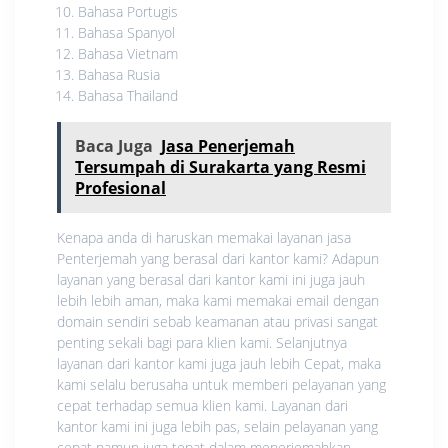
Bahasa Portugis
Bahasa Spanyol
Bahasa Vietnam
Bahasa Rusia
Bahasa Thailand
Baca Juga
Jasa Penerjemah
Tersumpah di Surakarta yang Resmi
Profesional
Kenapa anda di haruskan memakai layanan jasa
Penterjemah yang berasal dari kantor kami? Adapun
layanan yang berasal dari kantor kami ini juga jauh
lebih lebih aman, maka kami memakai email dengan
domain sendiri sebab keamanan atau privasi sangat
penting sekali bagi para klien kami. Selanjutnya
layanan dari kantor kami juga jauh lebih Cepat, maka
kami selalu berusaha untuk memberi pelayanan yang
cepat terhadap semua klien kami. Layanan dari
kantor kami ini juga lebih pas, selain pelayanan yang
cepat namun juga tepat dalam menerjemahkan