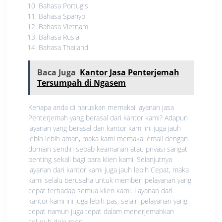
Bahasa Portugis
Bahasa Spanyol
Bahasa Vietnam
Bahasa Rusia
Bahasa Thailand
Baca Juga
Kantor Jasa Penterjemah
Tersumpah di Ngasem
Kenapa anda di haruskan memakai layanan jasa
Penterjemah yang berasal dari kantor kami? Adapun
layanan yang berasal dari kantor kami ini juga jauh
lebih lebih aman, maka kami memakai email dengan
domain sendiri sebab keamanan atau privasi sangat
penting sekali bagi para klien kami. Selanjutnya
layanan dari kantor kami juga jauh lebih Cepat, maka
kami selalu berusaha untuk memberi pelayanan yang
cepat terhadap semua klien kami. Layanan dari
kantor kami ini juga lebih pas, selain pelayanan yang
cepat namun juga tepat dalam menerjemahkan
seluruh dokumen.