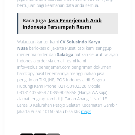
bertujuan bagi keamanan data anda semua.
Baca Juga
Jasa Penerjemah Arab
Indonesia Tersumpah Resmi
Walaupun kantor kami
CV Solusindo Karya
Nusa
berlokasi di Jakarta Pusat, tapi kami sanggup
menerima order dari
Salatiga
bahkan seluruh wilayah
Indonesia order via email resmi kami
info@solusipenerjemah.com pengiriman dokumen
hardcopy hasil terjemahnya menggunakan jasa
pengiriman TIKI, JNE, POS Indonesia dll. Segera
Hubungi Kami Phone: 021-50102328 Mobile:
081314035858 / 08999045858 (Hanya WA saja)
alamat lengkap kami di Jl. Tanah Abang 1 No.11F
Lantai 3 Kelurahan Petojo Selatan Kecamatan Gambir
Jakarta Pusat 10160 atau bisa klik
maps