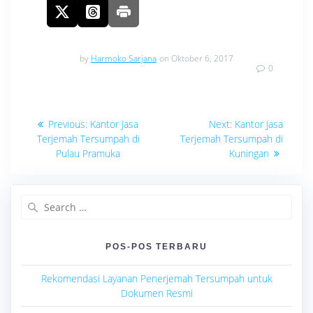
by
Harmoko Sarjana
on Oktober 6, 2017
0
Navigasi
Previous
Next
Previous:
Kantor Jasa
Next:
Kantor Jasa
post:
post:
pos
Terjemah Tersumpah di
Terjemah Tersumpah di
Pulau Pramuka
Kuningan
Search
for:
POS-POS TERBARU
Rekomendasi Layanan Penerjemah Tersumpah untuk
Dokumen Resmi