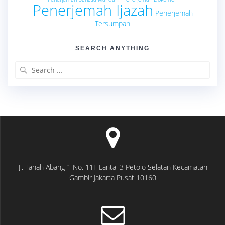
Penerjemah Ijazah
Penerjemah
Tersumpah
SEARCH ANYTHING
Search
for:
Jl. Tanah Abang 1 No. 11F Lantai 3 Petojo Selatan Kecamatan
Gambir Jakarta Pusat 10160