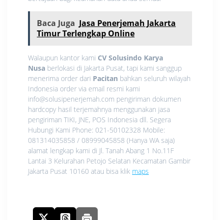
Baca Juga
Jasa Penerjemah Jakarta
Timur Terlengkap Online
Walaupun kantor kami
CV Solusindo Karya
Nusa
berlokasi di Jakarta Pusat, tapi kami sanggup
menerima order dari
Pacitan
bahkan seluruh wilayah
Indonesia order via email resmi kami
info@solusipenerjemah.com pengiriman dokumen
hardcopy hasil terjemahnya menggunakan jasa
pengiriman TIKI, JNE, POS Indonesia dll. Segera
Hubungi Kami Phone: 021-50102328 Mobile:
081314035858 / 08999045858 (Hanya WA saja)
alamat lengkap kami di Jl. Tanah Abang 1 No.11F
Lantai 3 Kelurahan Petojo Selatan Kecamatan Gambir
Jakarta Pusat 10160 atau bisa klik
maps