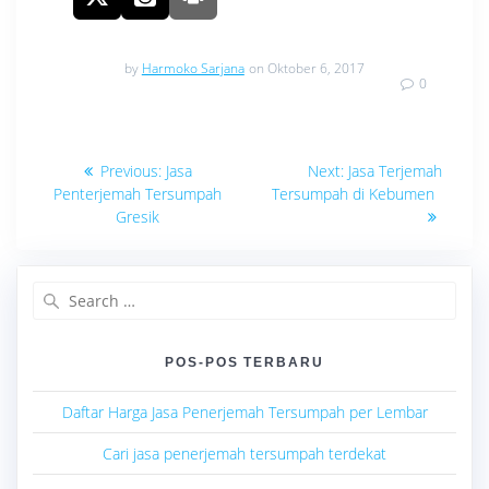
by
Harmoko Sarjana
on Oktober 6, 2017
0
Navigasi
Previous
Next
Previous:
Jasa
Next:
Jasa Terjemah
post:
post:
pos
Penterjemah Tersumpah
Tersumpah di Kebumen
Gresik
Search
for:
POS-POS TERBARU
Daftar Harga Jasa Penerjemah Tersumpah per Lembar
Cari jasa penerjemah tersumpah terdekat