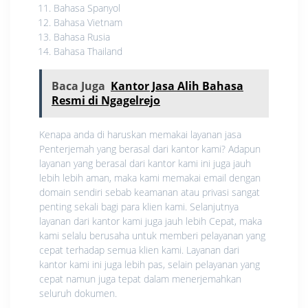
Bahasa Spanyol
Bahasa Vietnam
Bahasa Rusia
Bahasa Thailand
Baca Juga
Kantor Jasa Alih Bahasa
Resmi di Ngagelrejo
Kenapa anda di haruskan memakai layanan jasa
Penterjemah yang berasal dari kantor kami? Adapun
layanan yang berasal dari kantor kami ini juga jauh
lebih lebih aman, maka kami memakai email dengan
domain sendiri sebab keamanan atau privasi sangat
penting sekali bagi para klien kami. Selanjutnya
layanan dari kantor kami juga jauh lebih Cepat, maka
kami selalu berusaha untuk memberi pelayanan yang
cepat terhadap semua klien kami. Layanan dari
kantor kami ini juga lebih pas, selain pelayanan yang
cepat namun juga tepat dalam menerjemahkan
seluruh dokumen.