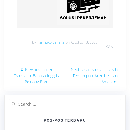
by
Harmoko Sarjana
on Agustus 13, 2023
0
Navigasi
Previous
Next
Previous:
Loker
Next:
Jasa Translate Ijazah
post:
post:
pos
Translator Bahasa Inggris,
Tersumpah, Kredibel dan
Peluang Baru
Aman
Search
for:
POS-POS TERBARU