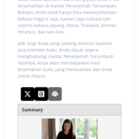
terjemahkan di Kantor Penerjemah Tersumpah.
Bahkan, Anda tidak hanya bisa menerjemahkan
bahasa Inggris saja, namun juga bahasa lain
seperti bahasa Jepang, Korea, Thailand, Jerman,
Perancis, dan lain-lain.
Jadi, bagi Anda yang sedang mencari layanan
jasa
translate
buku
, Anda dapat segera
menghubungi Kantor Penerjemah Tersumpah.
Pastinya, Anda akan mendapatkan hasil
terjemahan buku yang memuaskan dan enak
untuk dibaca.
Summary