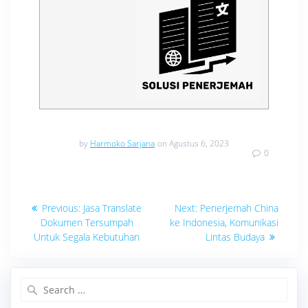
by
Harmoko Sarjana
on Agustus 6, 2023
0
Navigasi
Previous
Next
Previous:
Jasa Translate
Next:
Penerjemah China
post:
post:
pos
Dokumen Tersumpah
ke Indonesia, Komunikasi
Untuk Segala Kebutuhan
Lintas Budaya
Search
for: