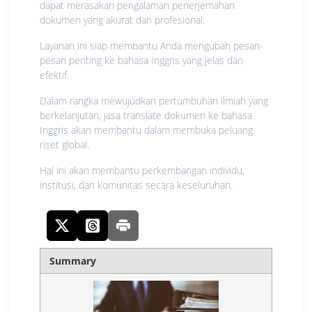
dapat merasakan pengalaman penerjemahan
dokumen yang akurat dan profesional.
Layanan ini siap membantu Anda mengubah pesan-
pesan penting ke bahasa Inggris yang jelas dan
efektif.
Dalam rangka mewujudkan pertumbuhan ilmiah yang
berkelanjutan, jasa translate dokumen ke bahasa
Inggris akan membantu dalam membuka peluang
riset global.
Hal ini akan membantu perkembangan individu,
institusi, dan komunitas secara keseluruhan.
Summary