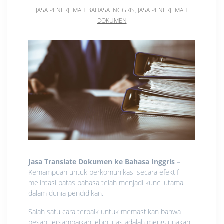
JASA PENERJEMAH BAHASA INGGRIS
,
JASA PENERJEMAH
DOKUMEN
Jasa Translate Dokumen ke Bahasa Inggris
–
Kemampuan untuk berkomunikasi secara efektif
melintasi batas bahasa telah menjadi kunci utama
dalam dunia pendidikan.
Salah satu cara terbaik untuk memastikan bahwa
pesan tersampaikan lebih luas adalah menggunakan