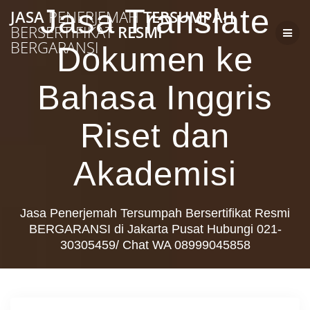
Skip
Jasa Translate
JASA
PENERJEMAH
TERSUMPAH
to
BERSERTIFIKAT
RESMI
content
BERGARANSI
Dokumen ke
Bahasa Inggris
Riset dan
Akademisi
Jasa Penerjemah Tersumpah Bersertifikat Resmi
BERGARANSI di Jakarta Pusat Hubungi 021-
30305459/ Chat WA 08999045858