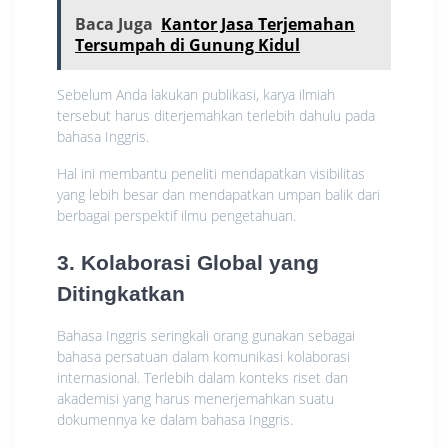
Baca Juga
Kantor Jasa Terjemahan
Tersumpah di Gunung Kidul
Sebelum Anda lakukan publikasi, karya ilmiah
tersebut harus diterjemahkan terlebih dahulu pada
bahasa Inggris.
Hal ini membantu peneliti mendapatkan visibilitas
yang lebih besar dan mendapatkan umpan balik dari
berbagai perspektif ilmu pengetahuan.
3. Kolaborasi Global yang
Ditingkatkan
Bahasa Inggris seringkali orang gunakan sebagai
bahasa persatuan dalam komunikasi kolaborasi
internasional. Terlebih dalam konteks riset dan
akademisi yang harus menerjemahkan suatu
dokumennya ke dalam bahasa Inggris.