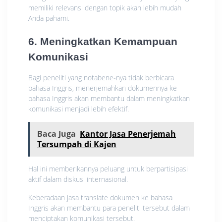
memiliki relevansi dengan topik akan lebih mudah
Anda pahami.
6. Meningkatkan Kemampuan
Komunikasi
Bagi peneliti yang notabene-nya tidak berbicara
bahasa Inggris, menerjemahkan dokumennya ke
bahasa Inggris akan membantu dalam meningkatkan
komunikasi menjadi lebih efektif.
Baca Juga
Kantor Jasa Penerjemah
Tersumpah di Kajen
Hal ini memberikannya peluang untuk berpartisipasi
aktif dalam diskusi internasional.
Keberadaan jasa translate dokumen ke bahasa
Inggris akan membantu para peneliti tersebut dalam
menciptakan komunikasi tersebut.