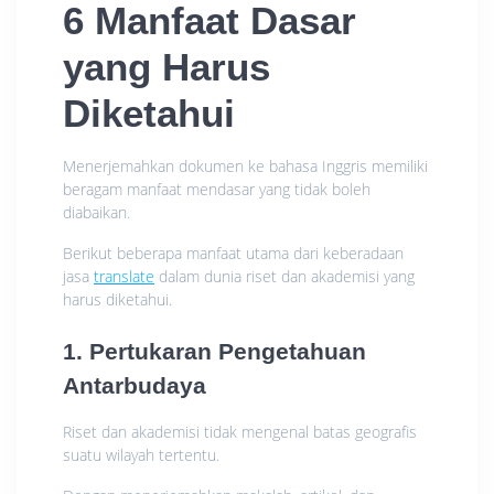
6 Manfaat Dasar
yang Harus
Diketahui
Menerjemahkan dokumen ke bahasa Inggris memiliki
beragam manfaat mendasar yang tidak boleh
diabaikan.
Berikut beberapa manfaat utama dari keberadaan
jasa
translate
dalam dunia riset dan akademisi yang
harus diketahui.
1. Pertukaran Pengetahuan
Antarbudaya
Riset dan akademisi tidak mengenal batas geografis
suatu wilayah tertentu.