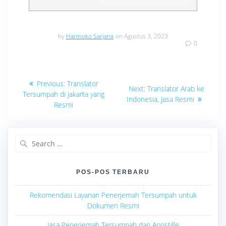
by
Harmoko Sarjana
on Agustus 3, 2023
0
Navigasi
Previous
Previous:
Translator
Next
Next:
Translator Arab ke
post:
pos
Tersumpah di Jakarta yang
post:
Indonesia, Jasa Resmi
Resmi
Search
for:
POS-POS TERBARU
Rekomendasi Layanan Penerjemah Tersumpah untuk
Dokumen Resmi
Jasa Penerjemah Tersumpah dan Apostille