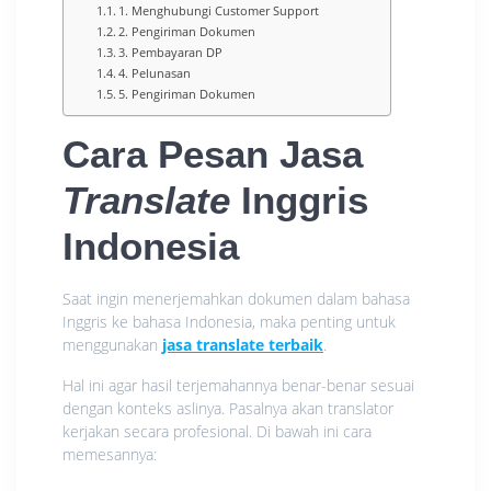
1. Menghubungi Customer Support
2. Pengiriman Dokumen
3. Pembayaran DP
4. Pelunasan
5. Pengiriman Dokumen
Cara Pesan Jasa
Translate
Inggris
Indonesia
Saat ingin menerjemahkan dokumen dalam bahasa
Inggris ke bahasa Indonesia, maka penting untuk
menggunakan
jasa translate terbaik
.
Hal ini agar hasil terjemahannya benar-benar sesuai
dengan konteks aslinya. Pasalnya akan translator
kerjakan secara profesional. Di bawah ini cara
memesannya: