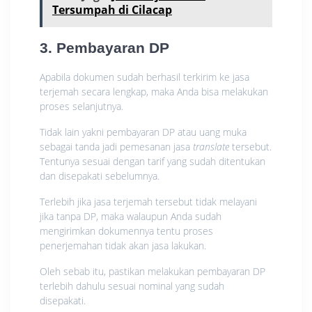
Tersumpah di Cilacap
3. Pembayaran DP
Apabila dokumen sudah berhasil terkirim ke jasa
terjemah secara lengkap, maka Anda bisa melakukan
proses selanjutnya.
Tidak lain yakni pembayaran DP atau uang muka
sebagai tanda jadi pemesanan jasa
translate
tersebut.
Tentunya sesuai dengan tarif yang sudah ditentukan
dan disepakati sebelumnya.
Terlebih jika jasa terjemah tersebut tidak melayani
jika tanpa DP, maka walaupun Anda sudah
mengirimkan dokumennya tentu proses
penerjemahan tidak akan jasa lakukan.
Oleh sebab itu, pastikan melakukan pembayaran DP
terlebih dahulu sesuai nominal yang sudah
disepakati.