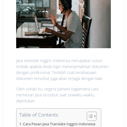
Jasa
translate
Inggris Indonesia merupakan solusi
terbaik apabila Anda ingin menerjemahkan dokumen
dengan profesional. Terlebih soal kerahasiaan
dokumen tersebut juga akan terjaga dengan baik.
Oleh sebab itu, segera pahami bagaimana cara
memesan jasa tersebut saat sewaktu-waktu
diperlukan.
Table of Contents
Cara Pesan Jasa Translate Inggris Indonesia