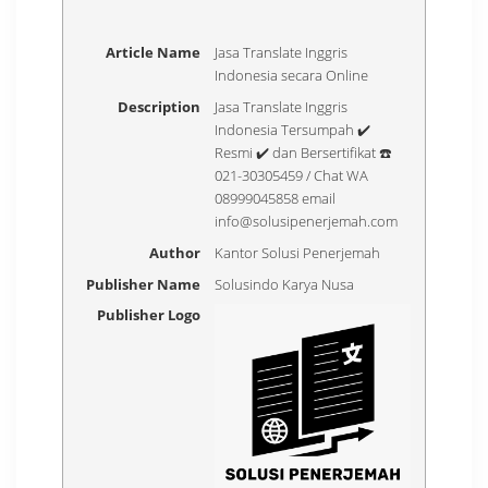
Article Name
Jasa Translate Inggris
Indonesia secara Online
Description
Jasa Translate Inggris
Indonesia Tersumpah ✔️
Resmi ✔️ dan Bersertifikat ☎️
021-30305459 / Chat WA
08999045858 email
info@solusipenerjemah.com
Author
Kantor Solusi Penerjemah
Publisher Name
Solusindo Karya Nusa
Publisher Logo