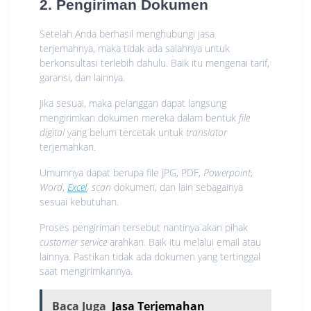
2. Pengiriman Dokumen
Setelah Anda berhasil menghubungi jasa
terjemahnya, maka tidak ada salahnya untuk
berkonsultasi terlebih dahulu. Baik itu mengenai tarif,
garansi, dan lainnya.
Jika sesuai, maka pelanggan dapat langsung
mengirimkan dokumen mereka dalam bentuk
file
digital
yang belum tercetak untuk
translator
terjemahkan.
Umumnya dapat berupa file JPG, PDF,
Powerpoint
,
Word
,
Excel
, scan
dokumen, dan lain sebagainya
sesuai kebutuhan.
Proses pengiriman tersebut nantinya akan pihak
customer
service
arahkan
.
Baik itu melalui email atau
lainnya. Pastikan tidak ada dokumen yang tertinggal
saat mengirimkannya.
Baca Juga
Jasa Terjemahan