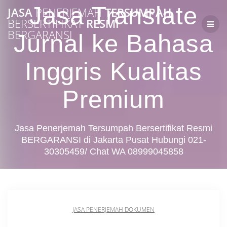
Skip
Jasa Translate
JASA
PENERJEMAH
TERSUMPAH
to
BERSERTIFIKAT
RESMI
content
BERGARANSI
Jurnal ke Bahasa
Inggris Kualitas
Premium
Jasa Penerjemah Tersumpah Bersertifikat Resmi
BERGARANSI di Jakarta Pusat Hubungi 021-
30305459/ Chat WA 08999045858
JASA PENERJEMAH DOKUMEN