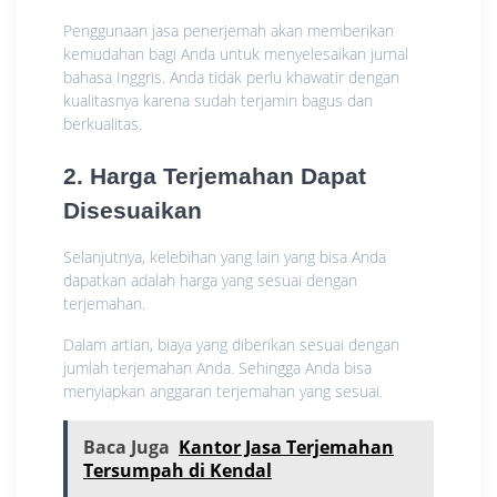
Penggunaan jasa penerjemah akan memberikan
kemudahan bagi Anda untuk menyelesaikan jurnal
bahasa Inggris. Anda tidak perlu khawatir dengan
kualitasnya karena sudah terjamin bagus dan
berkualitas.
2. Harga Terjemahan Dapat
Disesuaikan
Selanjutnya, kelebihan yang lain yang bisa Anda
dapatkan adalah harga yang sesuai dengan
terjemahan.
Dalam artian, biaya yang diberikan sesuai dengan
jumlah terjemahan Anda. Sehingga Anda bisa
menyiapkan anggaran terjemahan yang sesuai.
Baca Juga
Kantor Jasa Terjemahan
Tersumpah di Kendal