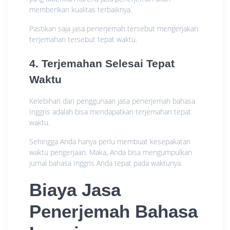
memberikan kualitas terbaiknya.
Pastikan saja jasa penerjemah tersebut mengerjakan
terjemahan tersebut tepat waktu.
4. Terjemahan Selesai Tepat
Waktu
Kelebihan dari penggunaan jasa penerjemah bahasa
Inggris adalah bisa mendapatkan terjemahan tepat
waktu.
Sehingga Anda hanya perlu membuat kesepakatan
waktu pengerjaan. Maka, Anda bisa mengumpulkan
jurnal bahasa Inggris Anda tepat pada waktunya.
Biaya Jasa
Penerjemah Bahasa