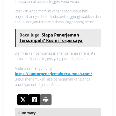
supaya jurnal bahasa Inggris Anda Aman.
Pastikan Anda memilih yang tepat supaya hasil
terjemahannya dapat Anda pertanggungjawabkan dan
sesuai dengan tatanan bahasa Inggris yang benar.
Baca Juga
Siapa Penerjemah
Tersumpah? Resmi Terpercaya
Demikianlah pembahasan mengenai jasa translate
jurnal ke Bahasa Inggris yang perlu Anda ketahui.
Anda bisa mengunjungi
https://kantorpenerjemahtersumpah.com/
untuk menemukan jasa penerjemah yang Anda
butuhkan untuk jurnal Anda.
Summary