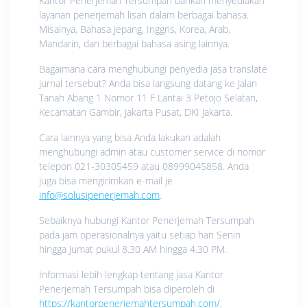
Kantor Penerjemah Tersumpah bahkan menyediakan
layanan penerjemah lisan dalam berbagai bahasa.
Misalnya, Bahasa Jepang, Inggris, Korea, Arab,
Mandarin, dan berbagai bahasa asing lainnya.
Bagaimana cara menghubungi penyedia jasa translate
jurnal tersebut? Anda bisa langsung datang ke Jalan
Tanah Abang 1 Nomor 11 F Lantai 3 Petojo Selatan,
Kecamatan Gambir, Jakarta Pusat, DKI Jakarta.
Cara lainnya yang bisa Anda lakukan adalah
menghubungi admin atau customer service di nomor
telepon 021-30305459 atau 08999045858. Anda
juga bisa mengirimkan e-mail je
info@solusipenerjemah.com
.
Sebaiknya hubungi Kantor Penerjemah Tersumpah
pada jam operasionalnya yaitu setiap hari Senin
hingga Jumat pukul 8.30 AM hingga 4.30 PM.
Informasi lebih lengkap tentang jasa Kantor
Penerjemah Tersumpah bisa diperoleh di
https://kantorpenerjemahtersumpah.com/
.