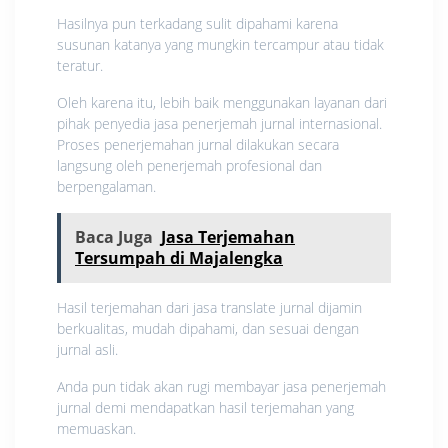
Hasilnya pun terkadang sulit dipahami karena
susunan katanya yang mungkin tercampur atau tidak
teratur.
Oleh karena itu, lebih baik menggunakan layanan dari
pihak penyedia jasa penerjemah jurnal internasional.
Proses penerjemahan jurnal dilakukan secara
langsung oleh penerjemah profesional dan
berpengalaman.
Baca Juga
Jasa Terjemahan
Tersumpah di Majalengka
Hasil terjemahan dari jasa translate jurnal dijamin
berkualitas, mudah dipahami, dan sesuai dengan
jurnal asli.
Anda pun tidak akan rugi membayar jasa penerjemah
jurnal demi mendapatkan hasil terjemahan yang
memuaskan.