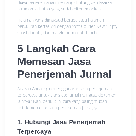
Biaya penerjemahan memang dihitung berdasarkan
halaman jadi atau yang sudah diterjemahkan.
Halaman yang dimaksud berupa satu halaman
berukuran kertas A4 dengan font Courier New 12 pt,
spasi double, dan margin normal all 1 inch.
5 Langkah Cara
Memesan Jasa
Penerjemah Jurnal
Apakah Anda ingin menggunakan jasa penerjemah
terpercaya untuk translate jurnal PDF atau dokumen
lainnya? Nah, berikut ini cara yang paling mudah
untuk memesan jasa penerjemah jurnal, yaitu:
1. Hubungi Jasa Penerjemah
Terpercaya