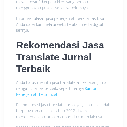
ulasan positif dari para klien yang pernah
menggunakan jasa tersebut sebelumnya.
Informasi ulasan jasa penerjemah berkualitas bisa
Anda dapatkan melalui website atau media digital
lainnya.
Rekomendasi Jasa
Translate Jurnal
Terbaik
Anda harus memilih jasa translate artikel atau jurnal
dengan kualitas terbaik, seperti halnya
Kantor
Penerjemah Tersumpah
.
Rekomendasi jasa translate jurnal yang satu ini sudah
berpengalaman sejak tahun 2012 dalam
menerjemahkan jurnal maupun dokumen lainnya.