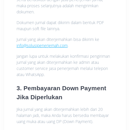
maka proses selanjutnya adalah mengirimkan
dokumen.
Dokumen jurnal dapat dikirim dalam bentuk PDF
maupun soft file lainnya.
Jurnal yang akan diterjemahkan bisa dikirim ke
info@solusipenerjemah.com
.
Jangan lupa untuk melakukan konfirmasi pengiriman
jurnal yang akan diterjemahkan ke admin atau
customer service jasa penerjemah melalui telepon
atau WhatsApp.
3. Pembayaran Down Payment
Jika Diperlukan
Jika jurnal yang akan diterjemahkan lebih dari 20
halaman jadi, maka Anda harus bersedia membayar
uang muka atau uang DP (Down Payment).