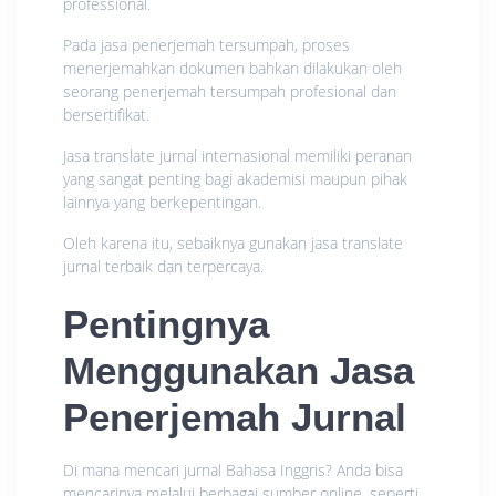
professional.
Pada jasa penerjemah tersumpah, proses
menerjemahkan dokumen bahkan dilakukan oleh
seorang penerjemah tersumpah profesional dan
bersertifikat.
Jasa translate jurnal internasional memiliki peranan
yang sangat penting bagi akademisi maupun pihak
lainnya yang berkepentingan.
Oleh karena itu, sebaiknya gunakan jasa translate
jurnal terbaik dan terpercaya.
Pentingnya
Menggunakan Jasa
Penerjemah Jurnal
Di mana mencari jurnal Bahasa Inggris? Anda bisa
mencarinya melalui berbagai sumber online, seperti