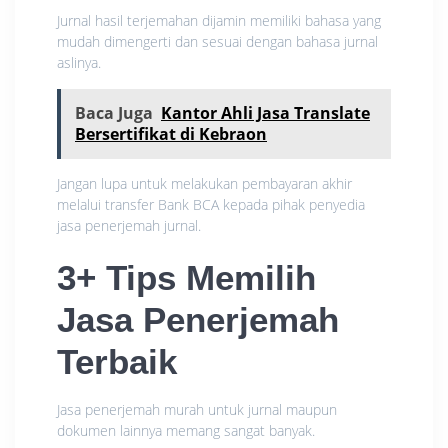
Jurnal hasil terjemahan dijamin memiliki bahasa yang
mudah dimengerti dan sesuai dengan bahasa jurnal
aslinya.
Baca Juga
Kantor Ahli Jasa Translate
Bersertifikat di Kebraon
Jangan lupa untuk melakukan pembayaran akhir
melalui transfer Bank BCA kepada pihak penyedia
jasa penerjemah jurnal.
3+ Tips Memilih
Jasa Penerjemah
Terbaik
Jasa penerjemah murah untuk jurnal maupun
dokumen lainnya memang sangat banyak.