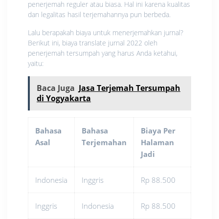
penerjemah reguler atau biasa. Hal ini karena kualitas
dan legalitas hasil terjemahannya pun berbeda.
Lalu berapakah biaya untuk menerjemahkan jurnal?
Berikut ini, biaya translate jurnal 2022 oleh
penerjemah tersumpah yang harus Anda ketahui,
yaitu:
Baca Juga
Jasa Terjemah Tersumpah
di Yogyakarta
Bahasa
Bahasa
Biaya Per
Asal
Terjemahan
Halaman
Jadi
Indonesia
Inggris
Rp 88.500
Inggris
Indonesia
Rp 88.500