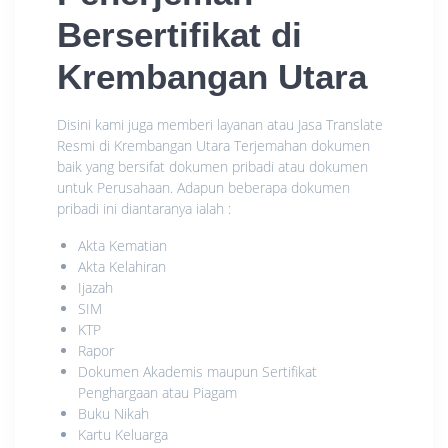
Bersertifikat di
Krembangan Utara
Disini kami juga memberi layanan atau Jasa Translate
Resmi di Krembangan Utara Terjemahan dokumen
baik yang bersifat dokumen pribadi atau dokumen
untuk Perusahaan. Adapun beberapa dokumen
pribadi ini diantaranya ialah :
Akta Kematian
Akta Kelahiran
Ijazah
SIM
KTP
Rapor
Dokumen Akademis maupun Sertifikat
Penghargaan atau Piagam
Buku Nikah
Kartu Keluarga