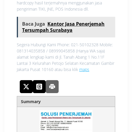
hardcopy hasil terjemahnya menggunakan jasa
pengiriman TIKI, JNE, POS Indonesia dll.
Baca Juga
Kantor Jasa Penerjemah
Tersumpah Surabaya
Segera Hubungi Kami Phone: 021-50102328 Mobile:
081314035858 / 08999045858 (Hanya WA saja)
alamat lengkap kami di Jl. Tanah Abang 1 No.11F
Lantai 3 Kelurahan Petojo Selatan Kecamatan Gambir
Jakarta Pusat 10160 atau bisa klik
maps
Summary