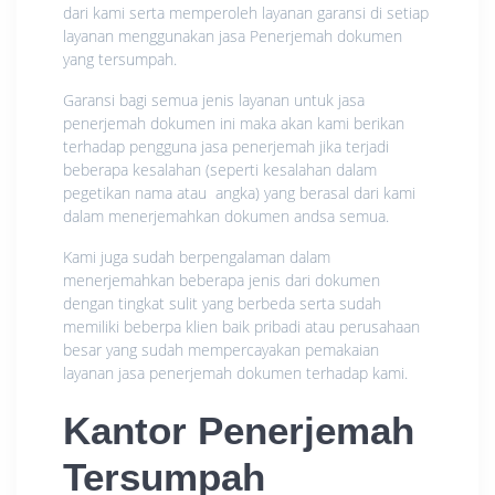
dari kami serta memperoleh layanan garansi di setiap
layanan menggunakan jasa Penerjemah dokumen
yang tersumpah.
Garansi bagi semua jenis layanan untuk jasa
penerjemah dokumen ini maka akan kami berikan
terhadap pengguna jasa penerjemah jika terjadi
beberapa kesalahan (seperti kesalahan dalam
pegetikan nama atau angka) yang berasal dari kami
dalam menerjemahkan dokumen andsa semua.
Kami juga sudah berpengalaman dalam
menerjemahkan beberapa jenis dari dokumen
dengan tingkat sulit yang berbeda serta sudah
memiliki beberpa klien baik pribadi atau perusahaan
besar yang sudah mempercayakan pemakaian
layanan jasa penerjemah dokumen terhadap kami.
Kantor Penerjemah
Tersumpah