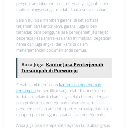
pengeditan dokumen hasil terjemah yang jauh lebih
rapih sehingga sangat mudah dibaca serta dipahami.
Selain itu, bisa memberi garansi di setiap hasil
terjemah dari kantor kami, garansi juga di beri
terhadap para pengguna jasa penerjemah jika terjadi
beberapa kesalahan (kesalahan ini meliputi pegetikan
nama dan juga angka) dari kami di dalam
menerjemahkan dokumen anda semua.
Baca Juga
Kantor Jasa Penterjemah
Tersumpah di Purworejo
Sebab kami merupakan
kantor jasa penerjemah
tersumpah
bersertifikat yang telah diakui di kantor
kedutaan, selain itu kami juga selalu bekerja dengan
cara profesional penerjemah dokumen serta jasa
penerjemah lisan atau interpreter terhadap para klien
maupun para pengguna layanan jasa penerjemah.
Anda juga bisa memperoleh layanan konsultasi gratis