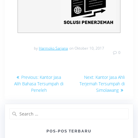
by
Harmoko Sarjana
on Oktober 10, 2017
0
Navigasi
Previous
Next
Previous:
Kantor Jasa
Next:
Kantor Jasa Ahli
post:
post:
pos
Alih Bahasa Tersumpah di
Terjemah Tersumpah di
Peneleh
Simolawang
Search
for:
POS-POS TERBARU