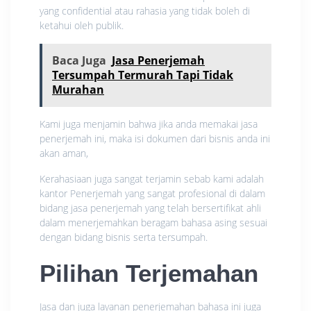
yang confidential atau rahasia yang tidak boleh di
ketahui oleh publik.
Baca Juga
Jasa Penerjemah
Tersumpah Termurah Tapi Tidak
Murahan
Kami juga menjamin bahwa jika anda memakai jasa
penerjemah ini, maka isi dokumen dari bisnis anda ini
akan aman,
Kerahasiaan juga sangat terjamin sebab kami adalah
kantor Penerjemah yang sangat profesional di dalam
bidang jasa penerjemah yang telah bersertifikat ahli
dalam menerjemahkan beragam bahasa asing sesuai
dengan bidang bisnis serta tersumpah.
Pilihan Terjemahan
Jasa dan juga layanan penerjemahan bahasa ini juga