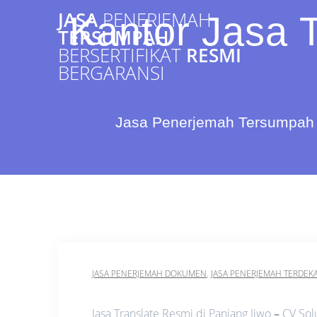
Skip
JASA
PENERJEMAH
Kantor Jasa 
to
TERSUMPAH
content
BERSERTIFIKAT
RESMI
BERGARANSI
Jasa Penerjemah Tersumpah 
JASA PENERJEMAH DOKUMEN
,
JASA PENERJEMAH TERDEK
Jasa Translate Resmi di Panjang Jiwo
–
CV Solu