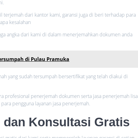
i.
il terjemah dari kantor kami, garansi juga di beri terhadap para
rapa kesalahan
 juga angka dari kami di dalam menerjemahkan dokumen anda
Tersumpah di Pulau Pramuka
h yang sudah tersumpah bersertifikat yang telah diakui di
cara profesional penerjemah dokumen serta jasa penerjemah lis
n para pengguna layanan jasa penerjemah.
 dan Konsultasi Gratis
i gratis dari kami serta memperoleh layanan garansi di setiap