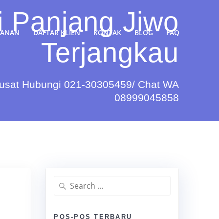
i Panjang Jiwo
YANAN
DAFTAR KLIEN
KONTAK
BLOG
FAQ
Terjangkau
Pusat Hubungi 021-30305459/ Chat WA
08999045858
Search
for:
POS-POS TERBARU