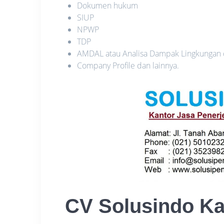
Dokumen hukum
SIUP
NPWP
TDP
AMDAL atau Analisa Dampak Lingkungan
Company Profile dan lainnya.
CV Solusindo K