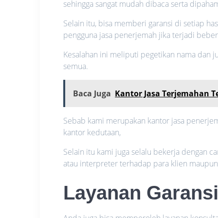
sehingga sangat mudah dibaca serta dipaham
Selain itu, bisa memberi garansi di setiap has
pengguna jasa penerjemah jika terjadi bebe
Kesalahan ini meliputi pegetikan nama dan
semua.
Baca Juga
Kantor Jasa Terjemahan 
Sebab kami merupakan kantor jasa penerjema
kantor kedutaan,
Selain itu kami juga selalu bekerja dengan 
atau interpreter terhadap para klien maupu
Layanan Garansi
Anda juga bisa memperoleh layanan konsultas