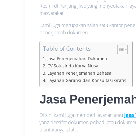
Resmi di Panjang Jiwo yang menyediakan lay
masyarakat.
Kami juga merupakan salah satu kantor pene
penerjemah dokumen.
Table of Contents
Jasa Penerjemahan Dokumen
CV Solusindo Karya Nusa
Layanan Penerjemahan Bahasa
Layanan Garansi dan Konsultasi Gratis
Jasa Penerjema
Di sini kami juga memberi layanan atau
Jasa
yang bersifat dokumen pribadi atau dokume
diantaranya ialah :