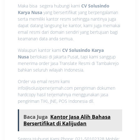
Maka bisa segera hubungi kami
CV Solusindo
Karya Nusa
yang bersertifikat yang berpengalaman
serta memiliki kantor resmi sehingga nantinya juga
dapat datang langsung ke kantor, kami juga memakai
email resmi dari domain sendiri yang bertujuan bagi
keamanan data anda semua.
Walaupun kantor kami
CV Solusindo Karya
Nusa
berlokasi di Jakarta Pusat, tapi kami sanggup
menerima order Jasa Translate Resmi di Tambakrejo
bahkan seluruh wilayah Indonesia.
Order via email resmi kami
info@solusipenerjemah.com pengiriman dokumen
hardcopy hasil terjemahnya menggunakan jasa
pengiriman TIKI, JNE, POS Indonesia dll.
Baca Juga
Kantor Jasa Alih Bahasa
Bersertifikat di Kalijudan
Segera Hubungi Kami Phone: 021-50102328 Mobile: