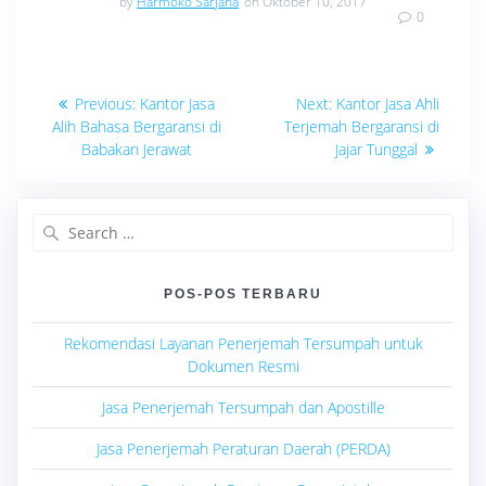
by
Harmoko Sarjana
on Oktober 10, 2017
0
Navigasi
Previous
Next
Previous:
Kantor Jasa
Next:
Kantor Jasa Ahli
post:
post:
pos
Alih Bahasa Bergaransi di
Terjemah Bergaransi di
Babakan Jerawat
Jajar Tunggal
Search
for:
POS-POS TERBARU
Rekomendasi Layanan Penerjemah Tersumpah untuk
Dokumen Resmi
Jasa Penerjemah Tersumpah dan Apostille
Jasa Penerjemah Peraturan Daerah (PERDA)