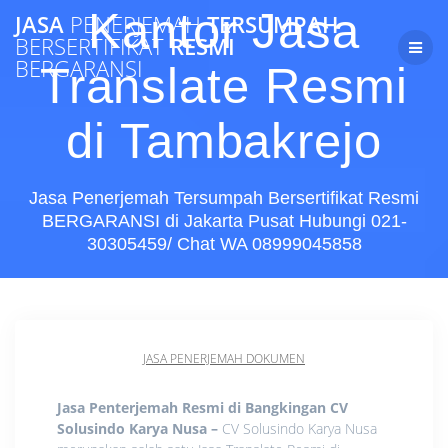
Skip
Kantor Jasa
JASA
PENERJEMAH
TERSUMPAH
to
BERSERTIFIKAT
RESMI
content
BERGARANSI
Translate Resmi
di Tambakrejo
Jasa Penerjemah Tersumpah Bersertifikat Resmi
BERGARANSI di Jakarta Pusat Hubungi 021-
30305459/ Chat WA 08999045858
JASA PENERJEMAH DOKUMEN
Jasa Penterjemah Resmi di Bangkingan CV
Solusindo Karya Nusa
–
CV Solusindo Karya Nusa