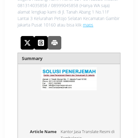
081314035858 / 08999045858 (Hanya WA saja)
alamat lengkap kami di Jl. Tanah Abang 1 No.11F
Lantai 3 Kelurahan Petojo Selatan Kecamatan Gambir
Jakarta Pusat 10160 atau bisa klik
maps
Summary
Article Name
Kantor Jasa Translate Resmi di
Tambakrejo