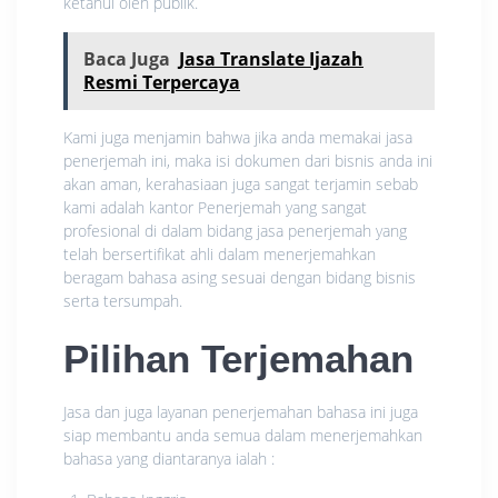
ketahui oleh publik.
Baca Juga
Jasa Translate Ijazah
Resmi Terpercaya
Kami juga menjamin bahwa jika anda memakai jasa
penerjemah ini, maka isi dokumen dari bisnis anda ini
akan aman, kerahasiaan juga sangat terjamin sebab
kami adalah kantor Penerjemah yang sangat
profesional di dalam bidang jasa penerjemah yang
telah bersertifikat ahli dalam menerjemahkan
beragam bahasa asing sesuai dengan bidang bisnis
serta tersumpah.
Pilihan Terjemahan
Jasa dan juga layanan penerjemahan bahasa ini juga
siap membantu anda semua dalam menerjemahkan
bahasa yang diantaranya ialah :