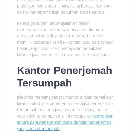
pegetikan nama atau angka) yang berasal dari kami
dalam menerjemahkan dokumen andsa semua.
Kami juga sudah berpengalaman dalam
menerjemahkan beberapa jenis dari dokumen
dengan tingkat sulit yang berbeda serta sudah
memiliki beberpa klien baik pribadi atau perusahaan
besar yang sudah mempercayakan pemakaian
layanan jasa penerjemah dokumen terhadap kami.
Kantor Penerjemah
Tersumpah
Jika anda memang sangat membutuhkan pemakaian
layanan atau jasa penerjemah baik jasa penerjemah
tersumpah maupun jasa penerjemah yang belum
atau tidak tersumpah (hal ini merupakan
perbedaan
antara para penerjemah biasa dengan penerjemah
yang sudah tersumpah
).