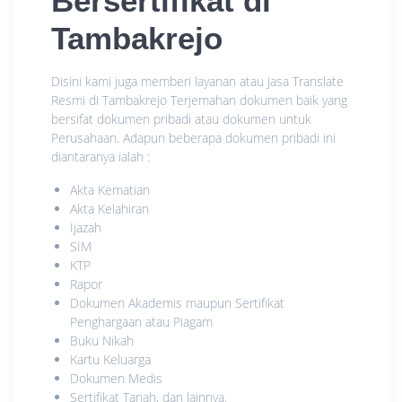
Bersertifikat di
Tambakrejo
Disini kami juga memberi layanan atau Jasa Translate
Resmi di Tambakrejo Terjemahan dokumen baik yang
bersifat dokumen pribadi atau dokumen untuk
Perusahaan. Adapun beberapa dokumen pribadi ini
diantaranya ialah :
Akta Kematian
Akta Kelahiran
Ijazah
SIM
KTP
Rapor
Dokumen Akademis maupun Sertifikat
Penghargaan atau Piagam
Buku Nikah
Kartu Keluarga
Dokumen Medis
Sertifikat Tanah, dan lainnya.