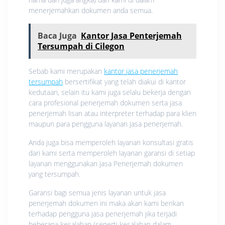
menerjemahkan dokumen anda semua.
Baca Juga
Kantor Jasa Penterjemah
Tersumpah di Cilegon
Sebab kami merupakan
kantor jasa penerjemah
tersumpah
bersertifikat yang telah diakui di kantor
kedutaan, selain itu kami juga selalu bekerja dengan
cara profesional penerjemah dokumen serta jasa
penerjemah lisan atau interpreter terhadap para klien
maupun para pengguna layanan jasa penerjemah.
Anda juga bisa memperoleh layanan konsultasi gratis
dari kami serta memperoleh layanan garansi di setiap
layanan menggunakan jasa Penerjemah dokumen
yang tersumpah.
Garansi bagi semua jenis layanan untuk jasa
penerjemah dokumen ini maka akan kami berikan
terhadap pengguna jasa penerjemah jika terjadi
beberapa kesalahan (seperti kesalahan dalam