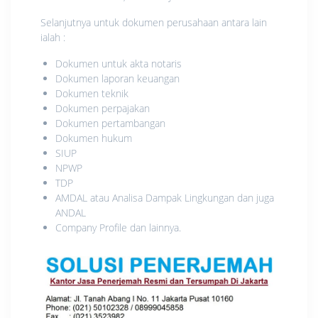
Selanjutnya untuk dokumen perusahaan antara lain
ialah :
Dokumen untuk akta notaris
Dokumen laporan keuangan
Dokumen teknik
Dokumen perpajakan
Dokumen pertambangan
Dokumen hukum
SIUP
NPWP
TDP
AMDAL atau Analisa Dampak Lingkungan dan juga
ANDAL
Company Profile dan lainnya.