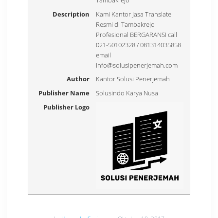
Description
Kami Kantor Jasa Translate
Resmi di Tambakrejo
Profesional BERGARANSI call
021-50102328 / 081314035858
email
info@solusipenerjemah.com
Author
Kantor Solusi Penerjemah
Publisher Name
Solusindo Karya Nusa
Publisher Logo