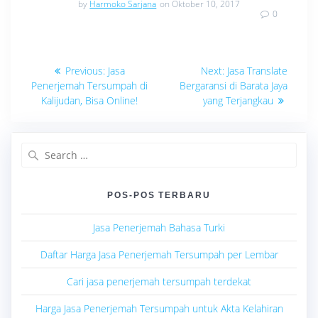
by
Harmoko Sarjana
on Oktober 10, 2017
0
Navigasi
Previous
Next
Previous:
Jasa
Next:
Jasa Translate
post:
post:
pos
Penerjemah Tersumpah di
Bergaransi di Barata Jaya
Kalijudan, Bisa Online!
yang Terjangkau
Search
for:
POS-POS TERBARU
Jasa Penerjemah Bahasa Turki
Daftar Harga Jasa Penerjemah Tersumpah per Lembar
Cari jasa penerjemah tersumpah terdekat
Harga Jasa Penerjemah Tersumpah untuk Akta Kelahiran