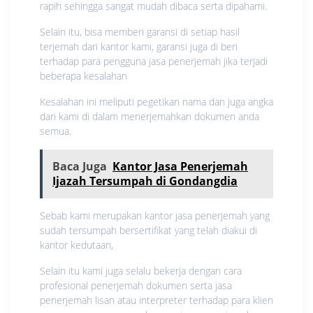
rapih sehingga sangat mudah dibaca serta dipahami.
Selain itu, bisa memberi garansi di setiap hasil
terjemah dari kantor kami, garansi juga di beri
terhadap para pengguna jasa penerjemah jika terjadi
beberapa kesalahan
Kesalahan ini meliputi pegetikan nama dan juga angka
dari kami di dalam menerjemahkan dokumen anda
semua.
Baca Juga
Kantor Jasa Penerjemah
Ijazah Tersumpah di Gondangdia
Sebab kami merupakan kantor jasa penerjemah yang
sudah tersumpah bersertifikat yang telah diakui di
kantor kedutaan,
Selain itu kami juga selalu bekerja dengan cara
profesional penerjemah dokumen serta jasa
penerjemah lisan atau interpreter terhadap para klien