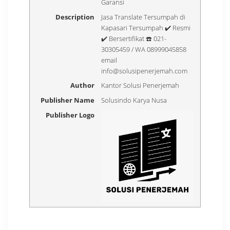
Garansi
Description
Jasa Translate Tersumpah di
Kapasari Tersumpah ✔️ Resmi
✔️ Bersertifikat ☎️ 021-
30305459 / WA 08999045858
email
info@solusipenerjemah.com
Author
Kantor Solusi Penerjemah
Publisher Name
Solusindo Karya Nusa
Publisher Logo