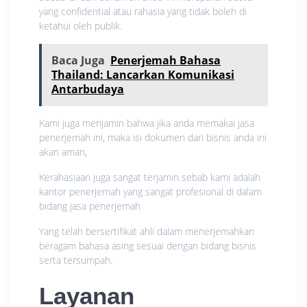
yang confidential atau rahasia yang tidak boleh di
ketahui oleh publik.
Baca Juga
Penerjemah Bahasa
Thailand: Lancarkan Komunikasi
Antarbudaya
Kami juga menjamin bahwa jika anda memakai jasa
penerjemah ini, maka isi dokumen dari bisnis anda ini
akan aman,
Kerahasiaan juga sangat terjamin sebab kami adalah
kantor penerjemah yang sangat profesional di dalam
bidang jasa penerjemah
Yang telah bersertifikat ahli dalam menerjemahkan
beragam bahasa asing sesuai dengan bidang bisnis
serta tersumpah.
Layanan