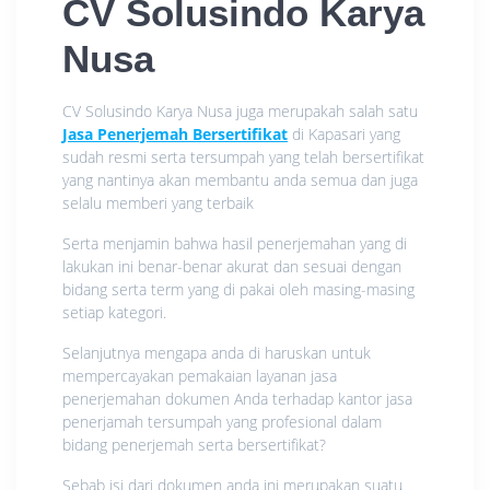
CV Solusindo Karya
Nusa
CV Solusindo Karya Nusa juga merupakah salah satu
Jasa Penerjemah Bersertifikat
di Kapasari yang
sudah resmi serta tersumpah yang telah bersertifikat
yang nantinya akan membantu anda semua dan juga
selalu memberi yang terbaik
Serta menjamin bahwa hasil penerjemahan yang di
lakukan ini benar-benar akurat dan sesuai dengan
bidang serta term yang di pakai oleh masing-masing
setiap kategori.
Selanjutnya mengapa anda di haruskan untuk
mempercayakan pemakaian layanan jasa
penerjemahan dokumen Anda terhadap kantor jasa
penerjamah tersumpah yang profesional dalam
bidang penerjemah serta bersertifikat?
Sebab isi dari dokumen anda ini merupakan suatu