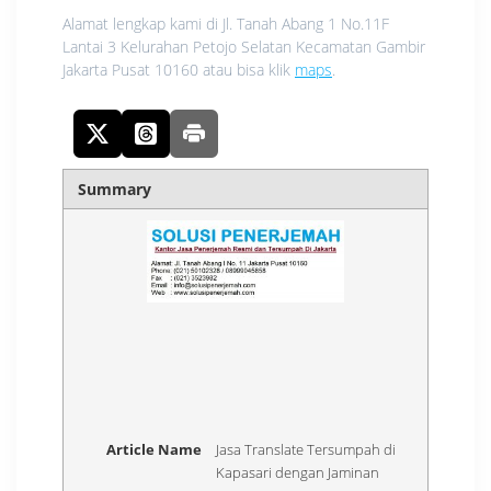
Alamat lengkap kami di Jl. Tanah Abang 1 No.11F
Lantai 3 Kelurahan Petojo Selatan Kecamatan Gambir
Jakarta Pusat 10160 atau bisa klik
maps
.
Summary
Article Name
Jasa Translate Tersumpah di
Kapasari dengan Jaminan