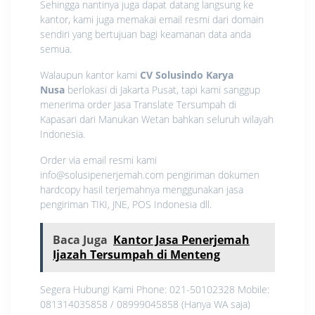
Sehingga nantinya juga dapat datang langsung ke
kantor, kami juga memakai email resmi dari domain
sendiri yang bertujuan bagi keamanan data anda
semua.
Walaupun kantor kami
CV Solusindo Karya
Nusa
berlokasi di Jakarta Pusat, tapi kami sanggup
menerima order Jasa Translate Tersumpah di
Kapasari dari Manukan Wetan bahkan seluruh wilayah
Indonesia.
Order via email resmi kami
info@solusipenerjemah.com pengiriman dokumen
hardcopy hasil terjemahnya menggunakan jasa
pengiriman TIKI, JNE, POS Indonesia dll.
Baca Juga
Kantor Jasa Penerjemah
Ijazah Tersumpah di Menteng
Segera Hubungi Kami Phone: 021-50102328 Mobile:
081314035858 / 08999045858 (Hanya WA saja)