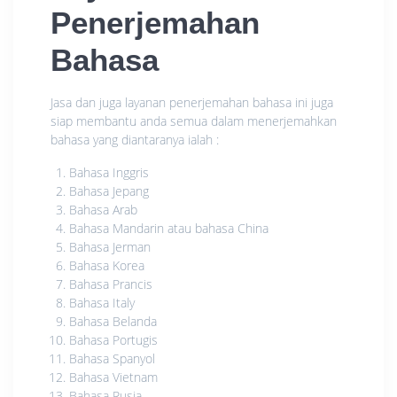
Penerjemahan
Bahasa
Jasa dan juga layanan penerjemahan bahasa ini juga
siap membantu anda semua dalam menerjemahkan
bahasa yang diantaranya ialah :
Bahasa Inggris
Bahasa Jepang
Bahasa Arab
Bahasa Mandarin atau bahasa China
Bahasa Jerman
Bahasa Korea
Bahasa Prancis
Bahasa Italy
Bahasa Belanda
Bahasa Portugis
Bahasa Spanyol
Bahasa Vietnam
Bahasa Rusia