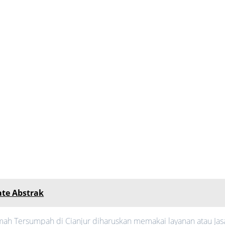
ate Abstrak
ah Tersumpah di Cianjur diharuskan memakai layanan atau Jas