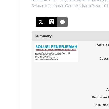
Selatan Kecamatan Gambir Jakarta Pusat 1016
Summary
Article
Descr
A
Publisher
Publishe