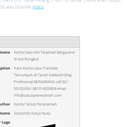
0 atau bisa klik
maps
 Name
Kantor Jasa Ahli Terjemah Bergaransi
di Kali Rungkut
iption
Kami Kantor Jasa Translate
Tersumpah di Tanah Kalikedinding
Profesional BERGARANSI call 021-
50102328 / 081314035858 email
info@solusipenerjemah.com
uthor
Kantor Solusi Penerjemah
 Name
Solusindo Karya Nusa
r Logo