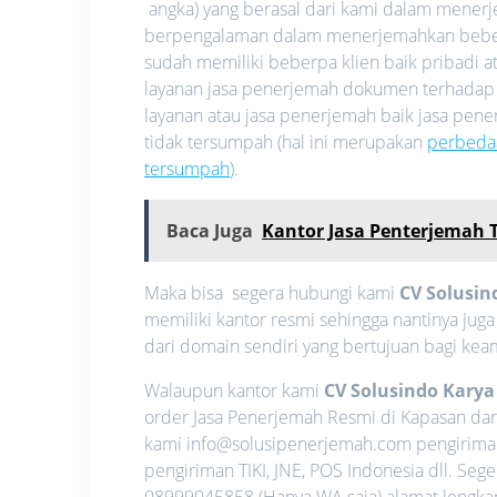
angka) yang berasal dari kami dalam mene
berpengalaman dalam menerjemahkan beberap
sudah memiliki beberpa klien baik pribadi
layanan jasa penerjemah dokumen terhadap
layanan atau jasa penerjemah baik jasa pe
tidak tersumpah (hal ini merupakan
perbeda
tersumpah
).
Baca Juga
Kantor Jasa Penterjemah
Maka bisa segera hubungi kami
CV Solusin
memiliki kantor resmi sehingga nantinya jug
dari domain sendiri yang bertujuan bagi ke
Walaupun kantor kami
CV Solusindo Kary
order Jasa Penerjemah Resmi di Kapasan dari
kami info@solusipenerjemah.com pengirima
pengiriman TIKI, JNE, POS Indonesia dll. S
08999045858 (Hanya WA saja) alamat lengkap 