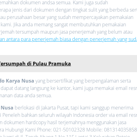
rjemahkan dokumen andsa semua. Kami juga sudah
a jenis dari dokumen dengan tingkat sulit yang berbeda ser
 atau perusahaan besar yang sudah mempercayakan pemakaian
 kami. Jika anda memang sangat membutuhkan pemakaian
nerjemah tersumpah maupun jasa penerjemah yang belum atau
an antara para penerjemah biasa dengan penerjemah yang sud
 Tersumpah di Pulau Pramuka
do Karya Nusa
yang bersertifikat yang berpengalaman serta
a dapat datang langsung ke kantor, kami juga memakai email res
amanan data anda semua.
a Nusa
berlokasi di Jakarta Pusat, tapi kami sanggup menerima
 Peneleh bahkan seluruh wilayah Indonesia order via email res
n dokumen hardcopy hasil terjemahnya menggunakan jasa
egera Hubungi Kami Phone: 021-50102328 Mobile: 081314035858
kami di Jl. Tanah Abang 1 No.11F Lantai 3 Kelurahan Petojo