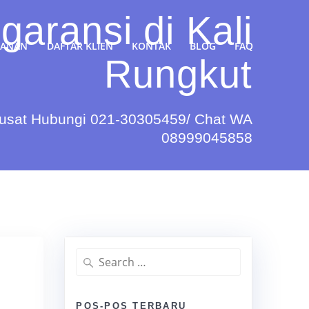
garansi di Kali
YANAN
DAFTAR KLIEN
KONTAK
BLOG
FAQ
Rungkut
Pusat Hubungi 021-30305459/ Chat WA
08999045858
Search
for:
POS-POS TERBARU