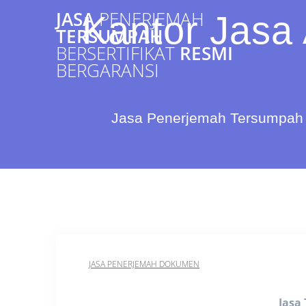
Skip
JASA
PENERJEMAH
Kantor Jasa 
to
TERSUMPAH
content
BERSERTIFIKAT
RESMI
BERGARANSI
Jasa Penerjemah Tersumpah 
JASA PENERJEMAH DOKUMEN
Jasa 