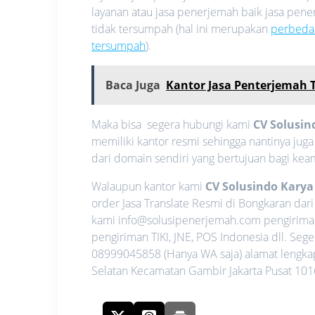
layanan atau jasa penerjemah baik jasa pe
tidak tersumpah (hal ini merupakan
perbeda
tersumpah
).
Baca Juga
Kantor Jasa Penterjemah
Maka bisa segera hubungi kami
CV Solusin
memiliki kantor resmi sehingga nantinya jug
dari domain sendiri yang bertujuan bagi ke
Walaupun kantor kami
CV Solusindo Kary
order Jasa Translate Resmi di Bongkaran dar
kami info@solusipenerjemah.com pengirima
pengiriman TIKI, JNE, POS Indonesia dll. S
08999045858 (Hanya WA saja) alamat lengkap 
Selatan Kecamatan Gambir Jakarta Pusat 1016