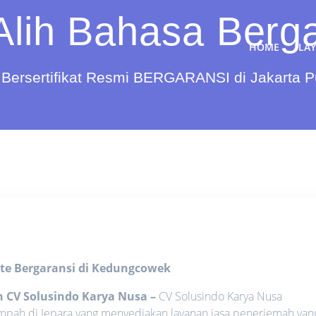
Alih Bahasa Berga
HOME
LA
Bersertifikat Resmi BERGARANSI di Jakarta 
ate Bergaransi di Kedungcowek
n CV Solusindo Karya Nusa
–
CV Solusindo Karya Nusa
umpah di Jepara yang menyediakan layanan jasa penerjemah yan