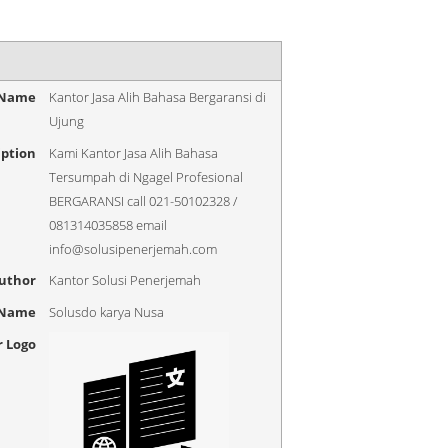
 Name
Kantor Jasa Alih Bahasa Bergaransi di
Ujung
iption
Kami Kantor Jasa Alih Bahasa
Tersumpah di Ngagel Profesional
BERGARANSI call 021-50102328 /
081314035858 email
info@solusipenerjemah.com
uthor
Kantor Solusi Penerjemah
 Name
Solusdo karya Nusa
r Logo