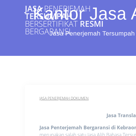
Skip
JASA
PENERJEMAH
Kantor Jasa 
to
TERSUMPAH
content
BERSERTIFIKAT
RESMI
BERGARANSI
Jasa Penerjemah Tersumpah 
JASA PENERJEMAH DOKUMEN
Jasa Transl
Jasa Penterjemah Bergaransi di Kebrao
merupakan salah satu Jasa Alih Bahasa Ters