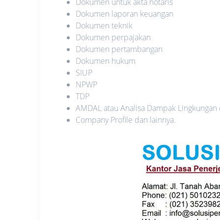
Dokumen untuk akta notaris
Dokumen laporan keuangan
Dokumen teknik
Dokumen perpajakan
Dokumen pertambangan
Dokumen hukum
SIUP
NPWP
TDP
AMDAL atau Analisa Dampak Lingkungan
Company Profile dan lainnya.