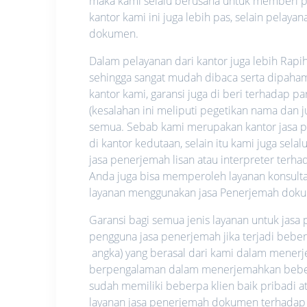
maka kami selalu berusaha untuk memberi pe
kantor kami ini juga lebih pas, selain pela
dokumen.
Dalam pelayanan dari kantor juga lebih Rapi
sehingga sangat mudah dibaca serta dipahami.
kantor kami, garansi juga di beri terhadap p
(kesalahan ini meliputi pegetikan nama dan
semua. Sebab kami merupakan kantor jasa pe
di kantor kedutaan, selain itu kami juga se
jasa penerjemah lisan atau interpreter ter
Anda juga bisa memperoleh layanan konsultas
layanan menggunakan jasa Penerjemah dok
Garansi bagi semua jenis layanan untuk jas
pengguna jasa penerjemah jika terjadi bebe
angka) yang berasal dari kami dalam mene
berpengalaman dalam menerjemahkan beberap
sudah memiliki beberpa klien baik pribadi
layanan jasa penerjemah dokumen terhadap