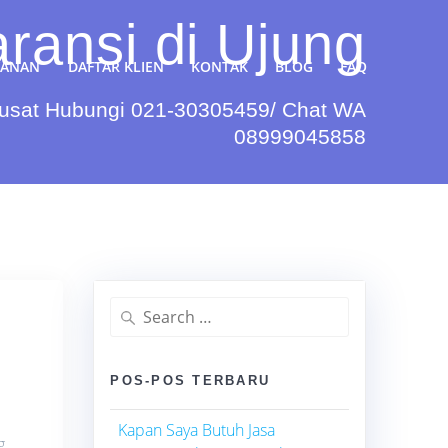
ransi di Ujung
YANAN
DAFTAR KLIEN
KONTAK
BLOG
FAQ
Pusat Hubungi 021-30305459/ Chat WA
08999045858
Search
for:
POS-POS TERBARU
Kapan Saya Butuh Jasa
g