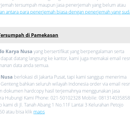
nerjemah tersumpah maupun jasa penerjemah yang belum atau
an antara para penerjemah biasa dengan penerjemah yang sud
 Tersumpah di Pamekasan
do Karya Nusa
yang bersertifikat yang berpengalaman serta
a dapat datang langsung ke kantor, kami juga memakai email res
amanan data anda semua.
a Nusa
berlokasi di Jakarta Pusat, tapi kami sanggup menerima
i Genteng bahkan seluruh wilayah Indonesia order via email res
n dokumen hardcopy hasil terjemahnya menggunakan jasa
egera Hubungi Kami Phone: 021-50102328 Mobile: 081314035858
kami di Jl. Tanah Abang 1 No.11F Lantai 3 Kelurahan Petojo
0 atau bisa klik
maps