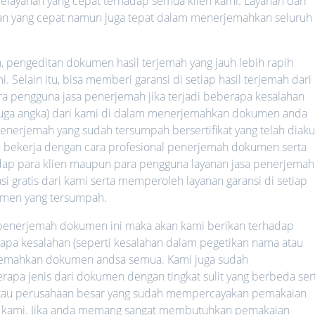
layanan yang cepat terhadap semua klien kami. Layanan dari
yanan yang cepat namun juga tepat dalam menerjemahkan seluruh
h, pengeditan dokumen hasil terjemah yang jauh lebih rapih
 Selain itu, bisa memberi garansi di setiap hasil terjemah dari
ara pengguna jasa penerjemah jika terjadi beberapa kesalahan
 juga angka) dari kami di dalam menerjemahkan dokumen anda
nerjemah yang sudah tersumpah bersertifikat yang telah diaku
lalu bekerja dengan cara profesional penerjemah dokumen serta
hadap para klien maupun para pengguna layanan jasa penerjemah
i gratis dari kami serta memperoleh layanan garansi di setiap
umen yang tersumpah.
a penerjemah dokumen ini maka akan kami berikan terhadap
rapa kesalahan (seperti kesalahan dalam pegetikan nama atau
rjemahkan dokumen andsa semua. Kami juga sudah
a jenis dari dokumen dengan tingkat sulit yang berbeda ser
 atau perusahaan besar yang sudah mempercayakan pemakaian
 kami. Jika anda memang sangat membutuhkan pemakaian