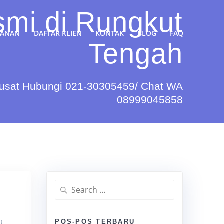
smi di Rungkut
YANAN
DAFTAR KLIEN
KONTAK
BLOG
FAQ
Tengah
Pusat Hubungi 021-30305459/ Chat WA
08999045858
Search
for:
a
POS-POS TERBARU