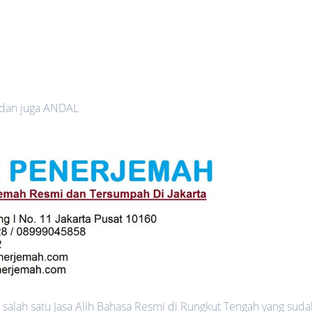
 dan juga ANDAL
salah satu Jasa Alih Bahasa Resmi di Rungkut Tengah yang suda