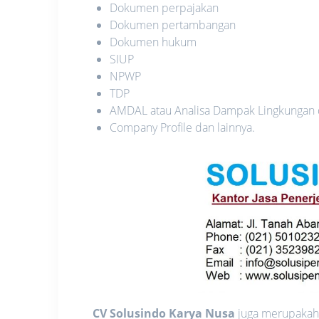
Dokumen perpajakan
Dokumen pertambangan
Dokumen hukum
SIUP
NPWP
TDP
AMDAL atau Analisa Dampak Lingkungan
Company Profile dan lainnya.
CV Solusindo Karya Nusa
juga merupakah 