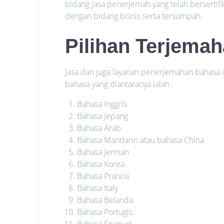
bidang jasa penerjemah yang telah berserti
dengan bidang bisnis serta tersumpah.
Pilihan Terjema
Jasa dan juga layanan penerjemahan bahas
bahasa yang diantaranya ialah :
Bahasa Inggris
Bahasa Jepang
Bahasa Arab
Bahasa Mandarin atau bahasa China
Bahasa Jerman
Bahasa Korea
Bahasa Prancis
Bahasa Italy
Bahasa Belanda
Bahasa Portugis
Bahasa Spanyol