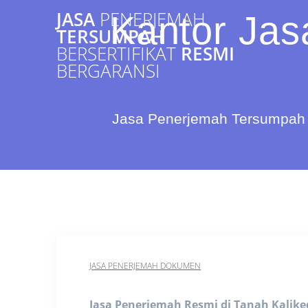
Skip
JASA
PENERJEMAH
Kantor Jas
to
TERSUMPAH
content
BERSERTIFIKAT
RESMI
BERGARANSI
Jasa Penerjemah Tersumpah 
JASA PENERJEMAH DOKUMEN
Jasa Penerjemah Resmi di Tanah Kalike