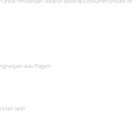
n untuk Perusahaan. Adapun beberapa dokumen pribadi ini
nghargaan atau Piagam
 lain ialah :