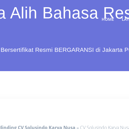
a Alih Bahasa Re
HOME
LA
Bersertifikat Resmi BERGARANSI di Jakarta 
dinding CV Solusindo Karya Nusa
–
CV Solusindo Karya Nus