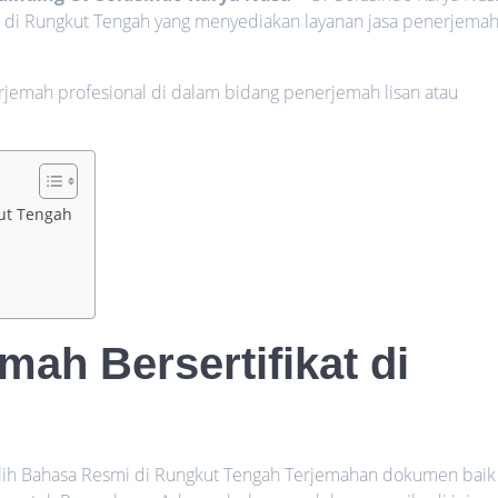
i di Rungkut Tengah yang menyediakan layanan jasa penerjema
rjemah profesional di dalam bidang penerjemah lisan atau
kut Tengah
ah Bersertifikat di
 Alih Bahasa Resmi di Rungkut Tengah Terjemahan dokumen baik